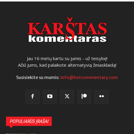
Jau 16 metų kartu su jumis - už teisybę!
Ačiū jums, kad palaikote alternatyvią žiniasklaidą!
Susisiekite su mumis:
info@hotcommentary.com
POPULIARŪS ĮRAŠAI