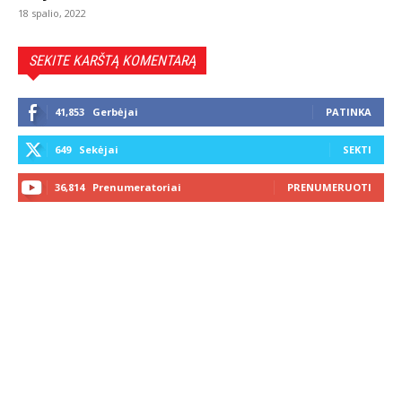
18 spalio, 2022
SEKITE KARŠTĄ KOMENTARĄ
41,853
Gerbėjai
PATINKA
649
Sekėjai
SEKTI
36,814
Prenumeratoriai
PRENUMERUOTI