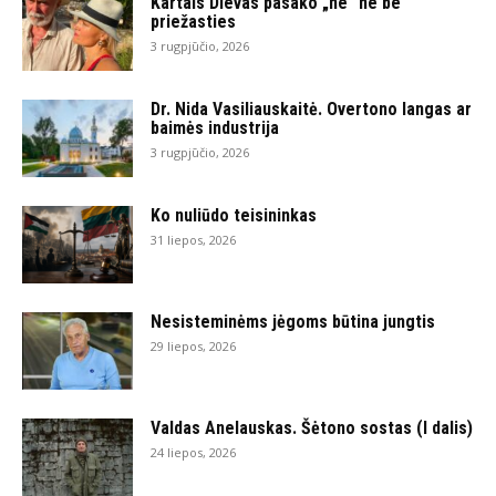
Kartais Dievas pasako „ne“ ne be
priežasties
3 rugpjūčio, 2026
Dr. Nida Vasiliauskaitė. Overtono langas ar
baimės industrija
3 rugpjūčio, 2026
Ko nuliūdo teisininkas
31 liepos, 2026
Nesisteminėms jėgoms būtina jungtis
29 liepos, 2026
Valdas Anelauskas. Šėtono sostas (I dalis)
24 liepos, 2026