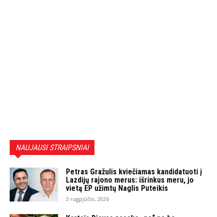
NAUJAUSI STRAIPSNIAI
Petras Gražulis kviečiamas kandidatuoti į
Lazdijų rajono merus: išrinkus meru, jo
vietą EP užimtų Naglis Puteikis
3 rugpjūčio, 2026