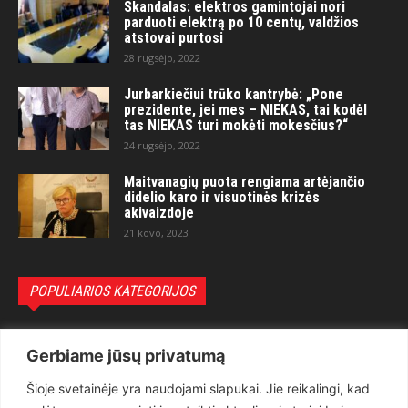
Skandalas: elektros gamintojai nori
parduoti elektrą po 10 centų, valdžios
atstovai purtosi
28 rugsėjo, 2022
Jurbarkiečiui trūko kantrybė: „Pone
prezidente, jei mes – NIEKAS, tai kodėl
tas NIEKAS turi mokėti mokesčius?“
24 rugsėjo, 2022
Maitvanagių puota rengiama artėjančio
didelio karo ir visuotinės krizės
akivaizdoje
21 kovo, 2023
POPULIARIOS KATEGORIJOS
Politika
3281
Gerbiame jūsų privatumą
Nuomonės
2174
Šioje svetainėje yra naudojami slapukai. Jie reikalingi, kad
Teisėsauga
1497