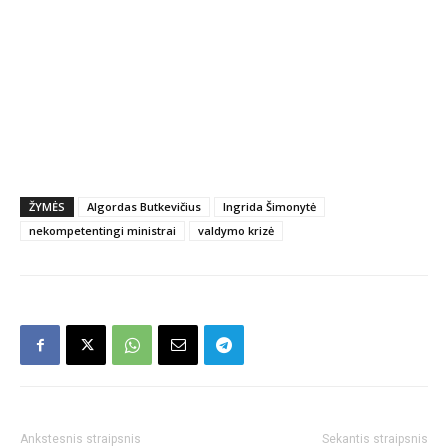
ŽYMĖS
Algordas Butkevičius
Ingrida Šimonytė
nekompetentingi ministrai
valdymo krizė
Ankstesnis straipsnis
Sekantis straipsnis