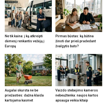
Ne tik kaina: į ką atkreipti
Pirmas būstas: ką būtina
dėmesį renkantis vežėją į
žinoti dar prieš pradedant
Europą
žvalgytis buto?
Augalai skursta ne be
Vaizdo stebėjimo kameros
priežasties: dažna klaida
nebeužtenka: naujos kartos
kartojama kasmet
apsauga veikia kitaip