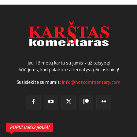
Jau 16 metų kartu su jumis - už teisybę!
Ačiū jums, kad palaikote alternatyvią žiniasklaidą!
Susisiekite su mumis:
info@hotcommentary.com
POPULIARŪS ĮRAŠAI