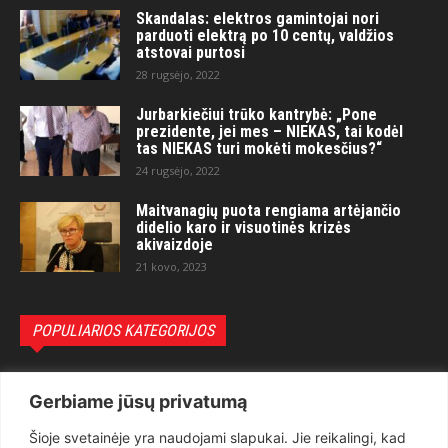
Skandalas: elektros gamintojai nori
parduoti elektrą po 10 centų, valdžios
atstovai purtosi
28 rugsėjo, 2022
Jurbarkiečiui trūko kantrybė: „Pone
prezidente, jei mes – NIEKAS, tai kodėl
tas NIEKAS turi mokėti mokesčius?“
24 rugsėjo, 2022
Maitvanagių puota rengiama artėjančio
didelio karo ir visuotinės krizės
akivaizdoje
21 kovo, 2023
POPULIARIOS KATEGORIJOS
Politika
3281
Gerbiame jūsų privatumą
Nuomonės
2174
Šioje svetainėje yra naudojami slapukai. Jie reikalingi, kad
Teisėsauga
1497