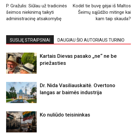
P. Gražulis: Siūlau už tradicinės
Kodėl tie buvę gėjai iš Maltos
šeimos niekinimą taikyti
Šeimų sąjūdžio mitinge kai
administracinę atsakomybę
kam taip skauda?
SUSIJĘ STRAIPSNIAI
DAUGIAU ŠIO AUTORIAUS TURINIO
Kartais Dievas pasako „ne“ ne be
priežasties
Dr. Nida Vasiliauskaitė. Overtono
langas ar baimės industrija
Ko nuliūdo teisininkas