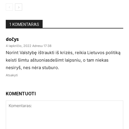
1 KOMENTARAS
dočys
4 lapkričio, 2022 Adresu 17:38
Norint Valstybę ištraukti iš krizės, reikia Lietuvos politiką
keisti šimtu aštuoniasdešimt laipsniu, o tam niekas
nesiryš, nes nėra stuburo.
Atsakyti
KOMENTUOTI