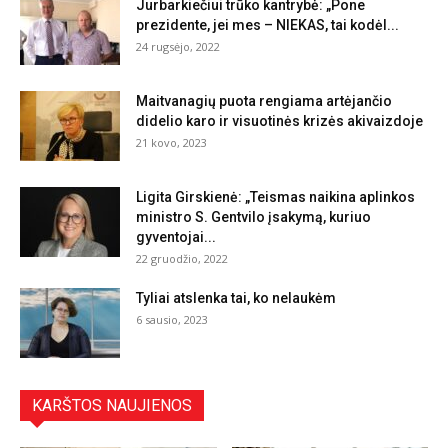
Jurbarkiečiui trūko kantrybė: „Pone
prezidente, jei mes – NIEKAS, tai kodėl...
24 rugsėjo, 2022
Maitvanagių puota rengiama artėjančio
didelio karo ir visuotinės krizės akivaizdoje
21 kovo, 2023
Ligita Girskienė: „Teismas naikina aplinkos
ministro S. Gentvilo įsakymą, kuriuo
gyventojai...
22 gruodžio, 2022
Tyliai atslenka tai, ko nelaukėm
6 sausio, 2023
KARŠTOS NAUJIENOS