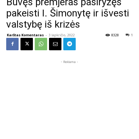
Buvęs premjeras pasiryžęs
pakeisti I. Šimonytę ir išvesti
valstybę iš krizės
Karštas Komentaras
-
3 lapkričio, 2022
8328
1
- Reklama -