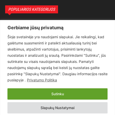
POPULIARIOS KATEGORIJOS
Politika
3281
Gerbiame jūsų privatumą
Nuomonės
2174
Šioje svetainėje yra naudojami slapukai. Jie reikalingi, kad
Teisėsauga
1497
galėtume suasmeninti ir pateikti aktualiausią turinį bei
Aktualu
1373
skelbimus, atpažinti vartotojus, prisiminti lankytojų
Lietuva
619
nuostatas ir analizuoti jų srautą. Pasirinkdami "Sutinku", jūs
sutinkate su visais naudojamais slapukais. Pamatyti
Pasaulis
560
naudojamų slapukų sąrašą bei keisti jų nuostatas galite
Статьи на русском
282
pasirinkę "Slapukų Nustatymai". Daugiau informacijos rasite
Articles in english
160
puslapyje .
Privatumo Politika
Muzika
116
Sutinku
Copyright © 2026 UAB „Goruva“. Visos teisės saugomos.
Slapukų Nustatymai