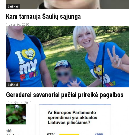
Laiškai
Kam tarnauja Šaulių sąjunga
1 vasario, 2020
Laiškai
Geradarei savanoriai pačiai prireikė pagalbos
10 birželio, 2019