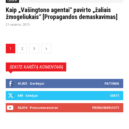
Laiškai
Kaip „Vašingtono agentai“ pavirto „žaliais
žmogeliukais“ [Propagandos demaskavimas]
21 vasario, 2015
1
2
3
SEKITE KARŠTĄ KOMENTARĄ
41,853
Gerbėjai
PATINKA
649
Sekėjai
SEKTI
36,814
Prenumeratoriai
PRENUMERUOTI