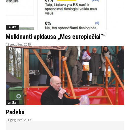
Laiškai
Mulkinanti apklausa „Mes europiečiai””
12 gegužės, 2019
Laiškai
Padėka
11 gegužės, 2017