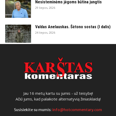
Nesisteminėms jėgoms būtina jungtis
29 liepos, 2026
Valdas Anelauskas. Šėtono sostas (I dalis)
24 liepos, 2026
Jau 16 metų kartu su jumis - už teisybę!
Ačiū jums, kad palaikote alternatyvią žiniasklaidą!
Susisiekite su mumis:
info@hotcommentary.com