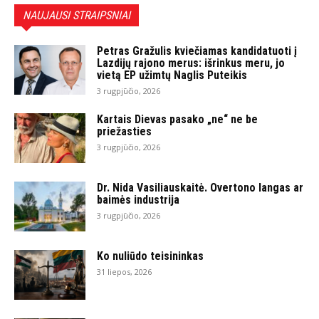
NAUJAUSI STRAIPSNIAI
Petras Gražulis kviečiamas kandidatuoti į
Lazdijų rajono merus: išrinkus meru, jo
vietą EP užimtų Naglis Puteikis
3 rugpjūčio, 2026
Kartais Dievas pasako „ne“ ne be
priežasties
3 rugpjūčio, 2026
Dr. Nida Vasiliauskaitė. Overtono langas ar
baimės industrija
3 rugpjūčio, 2026
Ko nuliūdo teisininkas
31 liepos, 2026