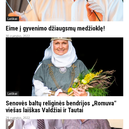
Laiškai
Eime į gyvenimo džiaugsmų medžioklę!
30 rugsėjo, 2022
Laiškai
Senovės baltų religinės bendrijos „Romuva“
viešas laiškas Valdžiai ir Tautai
29 rugsėjo, 2022