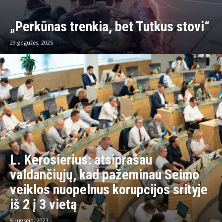
„Perkūnas trenkia, bet Tutkus stovi“
29 gegužės, 2025
L. Kerosierius: atsiprašau
valdančiųjų, kad pažeminau Seimo
veiklos nuopelnus korupcijos srityje
iš 2 į 3 vietą
9 rugsėjo, 2023