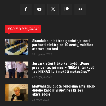
POPULIARŪS ĮRAŠAI
Skandalas: elektros gamintojai nori
parduoti elektrą po 10 centų, valdžios
atstovai purtosi
28 rugsėjo, 2022
Jurbarkiečiui trūko kantrybė: „Pone
prezidente, jei mes – NIEKAS, tai kodėl
tas NIEKAS turi mokėti mokesčius?“
24 rugsėjo, 2022
Maitvanagių puota rengiama artėjančio
didelio karo ir visuotinės krizės
akivaizdoje
21 kovo, 2023