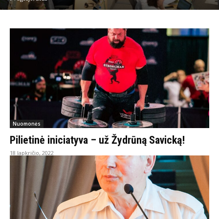
Nuomonės
Pilietinė iniciatyva – už Žydrūną Savicką!
18 lapkričio, 2022