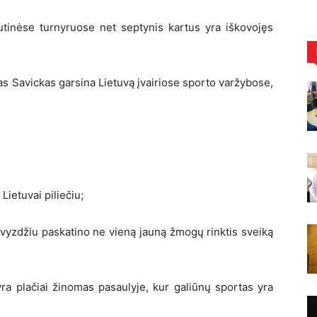
utinėse turnyruose net septynis kartus yra iškovojęs
s Savickas garsina Lietuvą įvairiose sporto varžybose,
ietuvai piliečiu;
vyzdžiu paskatino ne vieną jauną žmogų rinktis sveiką
yra plačiai žinomas pasaulyje, kur galiūnų sportas yra