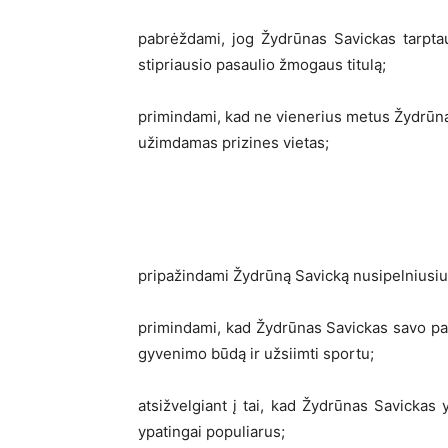
pabrėždami, jog Žydrūnas Savickas tarpta
stipriausio pasaulio žmogaus titulą;
primindami, kad ne vienerius metus Žydrūna
užimdamas prizines vietas;
pripažindami Žydrūną Savicką nusipelniusiu L
primindami, kad Žydrūnas Savickas savo pa
gyvenimo būdą ir užsiimti sportu;
atsižvelgiant į tai, kad Žydrūnas Savickas 
ypatingai populiarus;