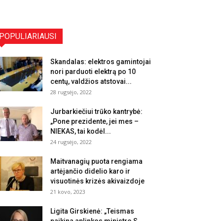
POPULIARIAUSI
Skandalas: elektros gamintojai
nori parduoti elektrą po 10
centų, valdžios atstovai...
28 rugsėjo, 2022
Jurbarkiečiui trūko kantrybė:
„Pone prezidente, jei mes –
NIEKAS, tai kodėl...
24 rugsėjo, 2022
Maitvanagių puota rengiama
artėjančio didelio karo ir
visuotinės krizės akivaizdoje
21 kovo, 2023
Ligita Girskienė: „Teismas