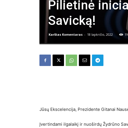
Pilietinė inic
Savicką!
Karštas Komentaras
-
18 lapkričio, 2022
19
Jūsų Ekscelencija, Prezidente Gitanai Naus
Įvertindami ilgalaikį ir nuoširdų Žydrūno Sa