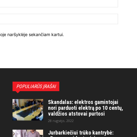
ioje naršyklėje sekančiam kartui.
POPULIARŪS ĮRAŠAI
Skandalas: elektros gamintojai
nori parduoti elektrą po 10 centų,
valdžios atstovai purtosi
28 rugsėjo, 2022
Jurbarkiečiui trūko kantrybė: