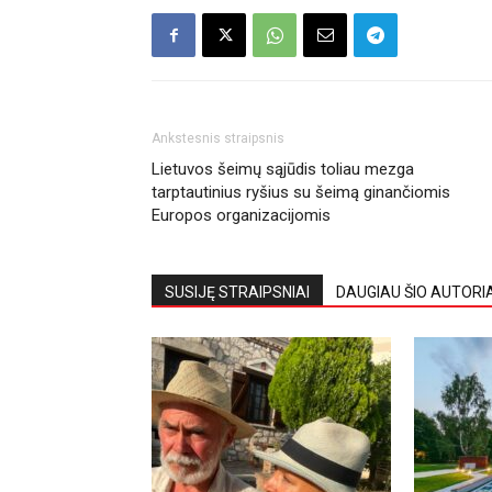
Ankstesnis straipsnis
Lietuvos šeimų sąjūdis toliau mezga
tarptautinius ryšius su šeimą ginančiomis
Europos organizacijomis
SUSIJĘ STRAIPSNIAI
DAUGIAU ŠIO AUTORI