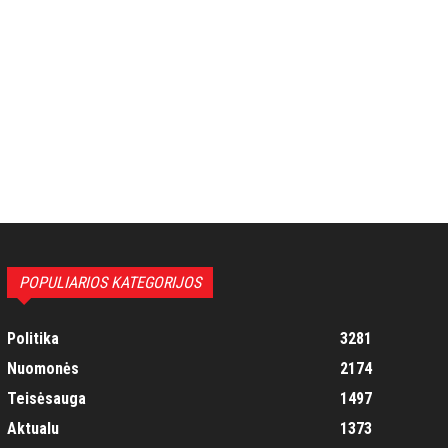
POPULIARIOS KATEGORIJOS
Politika
3281
Nuomonės
2174
Teisėsauga
1497
Aktualu
1373