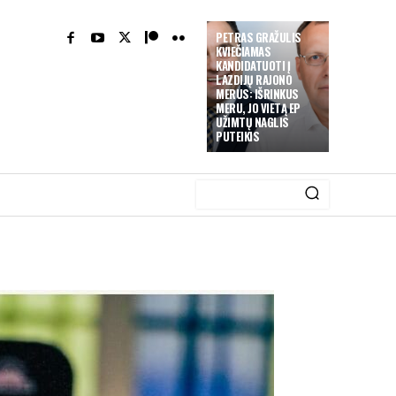
PETRAS GRAŽULIS
KVIEČIAMAS
KANDIDATUOTI Į
LAZDIJŲ RAJONO
MERUS: IŠRINKUS
MERU, JO VIETĄ EP
UŽIMTŲ NAGLIS
PUTEIKIS