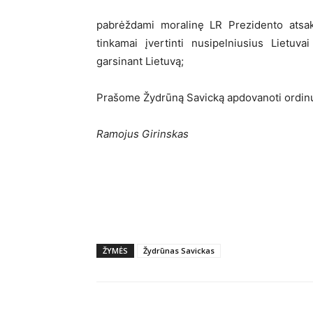
pabrėždami moralinę LR Prezidento atsako
tinkamai įvertinti nusipelniusius Lietuv
garsinant Lietuvą;
Prašome Žydrūną Savicką apdovanoti ordinu 
Ramojus Girinskas
ŽYMĖS
Žydrūnas Savickas