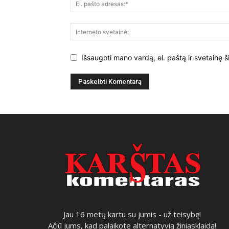
Išsaugoti mano vardą, el. paštą ir svetainę š
Jau 16 metų kartu su jumis - už teisybę!
Ačiū jums, kad palaikote alternatyvią žiniasklaidą!