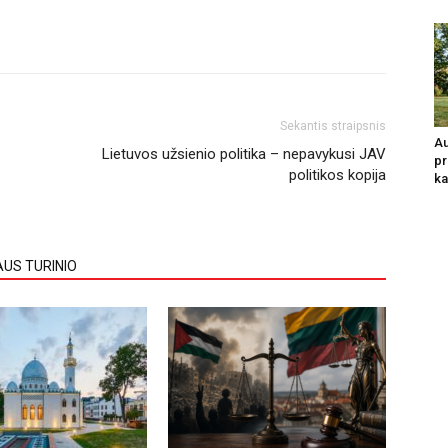
Sekantis straipsnis
Au
Lietuvos užsienio politika – nepavykusi JAV
pr
politikos kopija
ka
AUS TURINIO