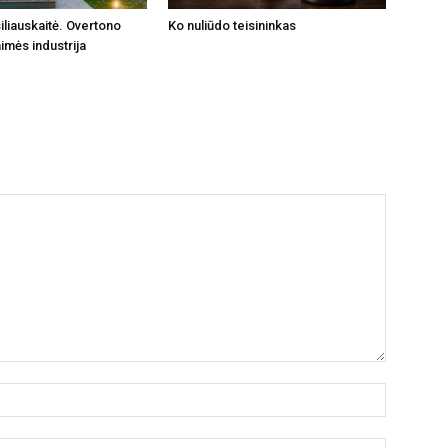
iliauskaitė. Overtono
Ko nuliūdo teisininkas
imės industrija