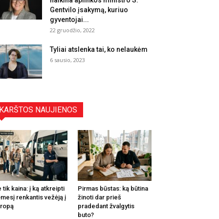
naikina aplinkos ministro S.
Gentvilo įsakymą, kuriuo
gyventojai...
22 gruodžio, 2022
Tyliai atslenka tai, ko nelaukėm
6 sausio, 2023
KARŠTOS NAUJIENOS
 tik kaina: į ką atkreipti
Pirmas būstas: ką būtina
mesį renkantis vežėją į
žinoti dar prieš
ropą
pradedant žvalgytis
buto?