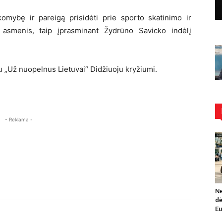
mybę ir pareigą prisidėti prie sporto skatinimo ir
ai asmenis, taip įprasminant Žydrūno Savicko indėlį
„Už nuopelnus Lietuvai“ Didžiuoju kryžiumi.
- Reklama -
Ne
dė
Eu