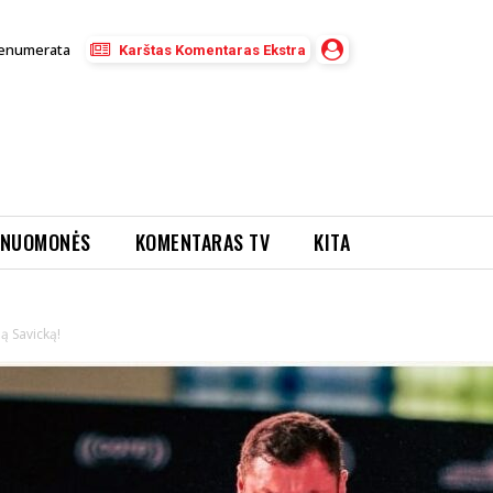
enumerata
Karštas Komentaras Ekstra
NUOMONĖS
KOMENTARAS TV
KITA
ną Savicką!