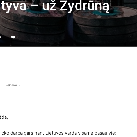
iatyva – už Žydrūną
63
0
- Reklama -
ėda,
vicko darbą garsinant Lietuvos vardą visame pasaulyje;