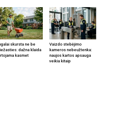
galai skursta ne be
Vaizdo stebėjimo
iežasties: dažna klaida
kameros nebeužtenka:
rtojama kasmet
naujos kartos apsauga
veikia kitaip