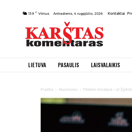
C
Kontaktai
Pr
Antradienis, 4 rugpjūčio, 2026
13.9
Vilnius
LIETUVA
PASAULIS
LAISVALAIKIS
Pradžia
Nuomonės
Pilietinė iniciatyva – už Žydrū