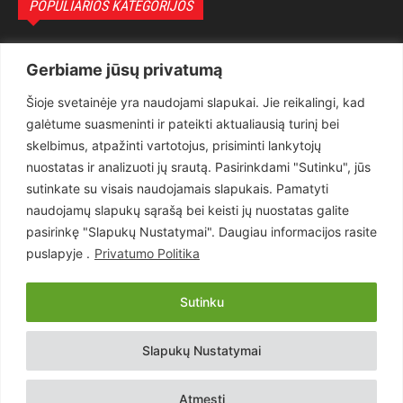
POPULIARIOS KATEGORIJOS
Politika
3281
Gerbiame jūsų privatumą
Nuomonės
2174
Šioje svetainėje yra naudojami slapukai. Jie reikalingi, kad
Teisėsauga
1497
galėtume suasmeninti ir pateikti aktualiausią turinį bei
Aktualu
1373
skelbimus, atpažinti vartotojus, prisiminti lankytojų
Lietuva
619
nuostatas ir analizuoti jų srautą. Pasirinkdami "Sutinku", jūs
sutinkate su visais naudojamais slapukais. Pamatyti
Pasaulis
560
naudojamų slapukų sąrašą bei keisti jų nuostatas galite
Статьи на русском
282
pasirinkę "Slapukų Nustatymai". Daugiau informacijos rasite
Articles in english
160
puslapyje .
Privatumo Politika
Muzika
116
Sutinku
Copyright © 2026 UAB „Goruva“. Visos teisės saugomos.
Slapukų Nustatymai
Kontaktai
Prenumerata
Privatumo Politika
Naudojimosi Taisyklės
Atmesti