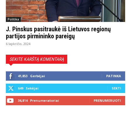
Politika
J. Pinskus pasitraukė iš Lietuvos regionų
partijos pirmininko pareigų
6 lapkričio, 2024
SEKITE KARŠTĄ KOMENTARĄ
41,853
Gerbėjai
PATINKA
649
Sekėjai
SEKTI
36,814
Prenumeratoriai
PRENUMERUOTI