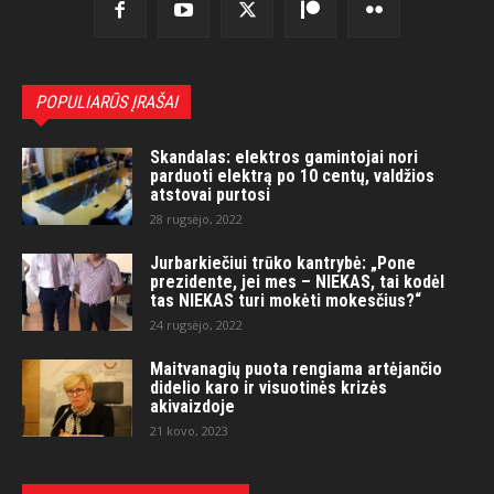
POPULIARŪS ĮRAŠAI
Skandalas: elektros gamintojai nori
parduoti elektrą po 10 centų, valdžios
atstovai purtosi
28 rugsėjo, 2022
Jurbarkiečiui trūko kantrybė: „Pone
prezidente, jei mes – NIEKAS, tai kodėl
tas NIEKAS turi mokėti mokesčius?“
24 rugsėjo, 2022
Maitvanagių puota rengiama artėjančio
didelio karo ir visuotinės krizės
akivaizdoje
21 kovo, 2023