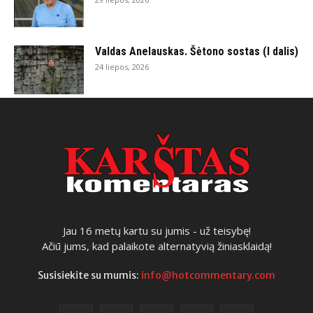
Valdas Anelauskas. Šėtono sostas (I dalis)
24 liepos, 2026
Jau 16 metų kartu su jumis - už teisybę!
Ačiū jums, kad palaikote alternatyvią žiniasklaidą!
Susisiekite su mumis:
info@hotcommentary.com