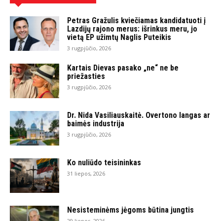
Petras Gražulis kviečiamas kandidatuoti į
Lazdijų rajono merus: išrinkus meru, jo
vietą EP užimtų Naglis Puteikis
3 rugpjūčio, 2026
Kartais Dievas pasako „ne“ ne be
priežasties
3 rugpjūčio, 2026
Dr. Nida Vasiliauskaitė. Overtono langas ar
baimės industrija
3 rugpjūčio, 2026
Ko nuliūdo teisininkas
31 liepos, 2026
Nesisteminėms jėgoms būtina jungtis
29 liepos, 2026