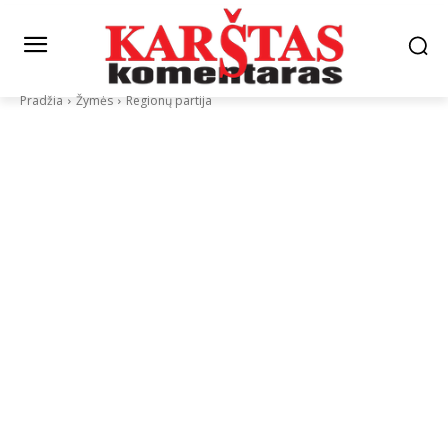
Pradžia
Žymės
Regionų partija