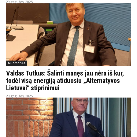
29 gegužės, 2025
Nuomonės
Valdas Tutkus: Šalinti manęs jau nėra iš kur,
todėl visą energiją atiduosiu „Alternatyvos
Lietuvai“ stiprinimui
29 gegužės, 2025