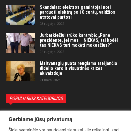
Skandalas: elektros gamintojai nori
parduoti elektrą po 10 centų, valdžios
atstovai purtosi
28 rugsėjo, 2022
Jurbarkiečiui trūko kantrybė: „Pone
prezidente, jei mes – NIEKAS, tai kodėl
tas NIEKAS turi mokėti mokesčius?“
24 rugsėjo, 2022
Maitvanagių puota rengiama artėjančio
didelio karo ir visuotinės krizės
akivaizdoje
21 kovo, 2023
POPULIARIOS KATEGORIJOS
Politika
3281
Gerbiame jūsų privatumą
Nuomonės
2174
Šioje svetainėje yra naudojami slapukai. Jie reikalingi, kad