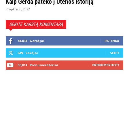
Kaip Gerda pateko į Utenos istoriją
7 lapkričio, 2022
SEKITE KARŠTĄ KOMENTARĄ
41,853
Gerbėjai
PATINKA
649
Sekėjai
SEKTI
36,814
Prenumeratoriai
PRENUMERUOTI