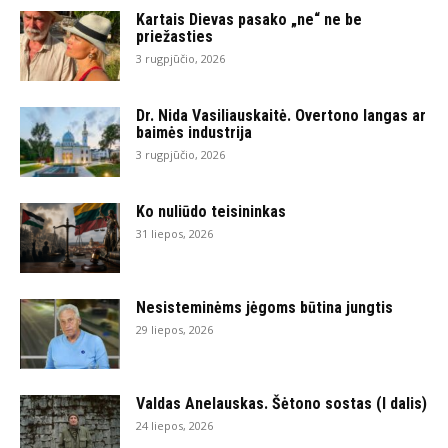
Kartais Dievas pasako „ne“ ne be
priežasties
3 rugpjūčio, 2026
Dr. Nida Vasiliauskaitė. Overtono langas ar
baimės industrija
3 rugpjūčio, 2026
Ko nuliūdo teisininkas
31 liepos, 2026
Nesisteminėms jėgoms būtina jungtis
29 liepos, 2026
Valdas Anelauskas. Šėtono sostas (I dalis)
24 liepos, 2026