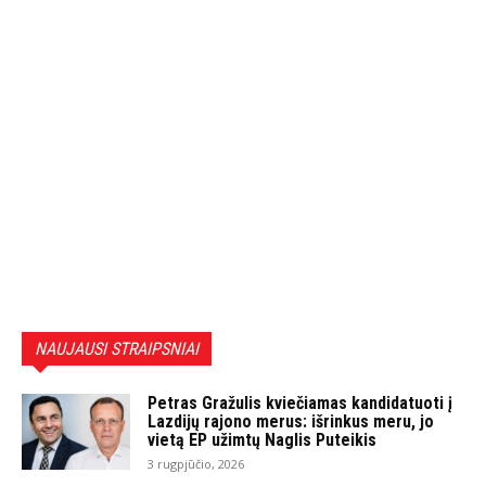
NAUJAUSI STRAIPSNIAI
Petras Gražulis kviečiamas kandidatuoti į
Lazdijų rajono merus: išrinkus meru, jo
vietą EP užimtų Naglis Puteikis
3 rugpjūčio, 2026