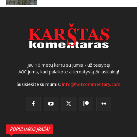
Jau 16 metų kartu su jumis - už teisybę!
Ačiū jums, kad palaikote alternatyvią žiniasklaidą!
Susisiekite su mumis:
info@hotcommentary.com
POPULIARŪS ĮRAŠAI