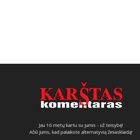
Jau 16 metų kartu su jumis - už teisybę!
Ačiū jums, kad palaikote alternatyvią žiniasklaidą!