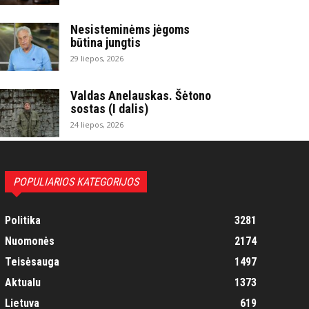
Nesisteminėms jėgoms
būtina jungtis
29 liepos, 2026
Valdas Anelauskas. Šėtono
sostas (I dalis)
24 liepos, 2026
POPULIARIOS KATEGORIJOS
Politika
3281
Nuomonės
2174
Teisėsauga
1497
Aktualu
1373
Lietuva
619