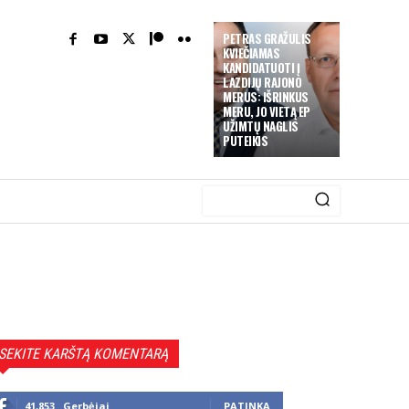
PETRAS GRAŽULIS
KVIEČIAMAS
KANDIDATUOTI Į
LAZDIJŲ RAJONO
MERUS: IŠRINKUS
MERU, JO VIETĄ EP
UŽIMTŲ NAGLIS
PUTEIKIS
SEKITE KARŠTĄ KOMENTARĄ
41,853
Gerbėjai
PATINKA