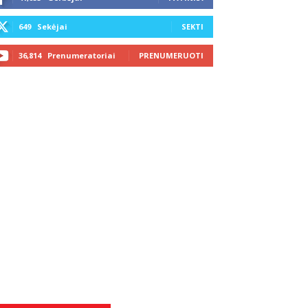
649
Sekėjai
SEKTI
36,814
Prenumeratoriai
PRENUMERUOTI