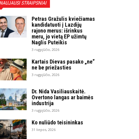
NAUJAUSI STRAIPSNIAI
Petras Gražulis kviečiamas
kandidatuoti į Lazdijų
rajono merus: išrinkus
meru, jo vietą EP užimtų
Naglis Puteikis
3 rugpjūčio, 2026
Kartais Dievas pasako „ne“
ne be priežasties
3 rugpjūčio, 2026
Dr. Nida Vasiliauskaitė.
Overtono langas ar baimės
industrija
3 rugpjūčio, 2026
Ko nuliūdo teisininkas
31 liepos, 2026