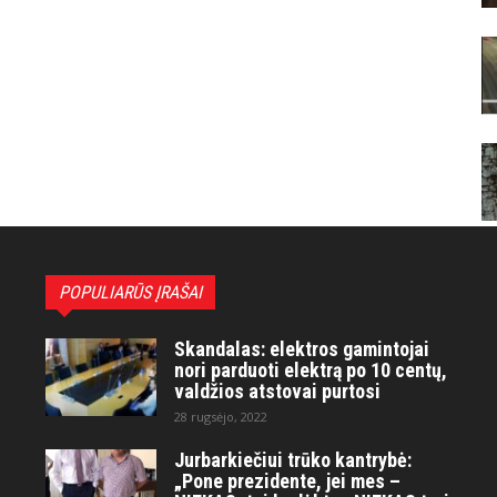
POPULIARŪS ĮRAŠAI
Skandalas: elektros gamintojai
nori parduoti elektrą po 10 centų,
valdžios atstovai purtosi
28 rugsėjo, 2022
Jurbarkiečiui trūko kantrybė:
„Pone prezidente, jei mes –