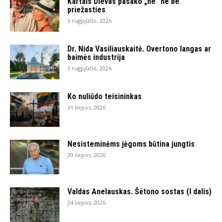
Kartais Dievas pasako „ne“ ne be
priežasties
3 rugpjūčio, 2026
Dr. Nida Vasiliauskaitė. Overtono langas ar
baimės industrija
3 rugpjūčio, 2026
Ko nuliūdo teisininkas
31 liepos, 2026
Nesisteminėms jėgoms būtina jungtis
29 liepos, 2026
Valdas Anelauskas. Šėtono sostas (I dalis)
24 liepos, 2026