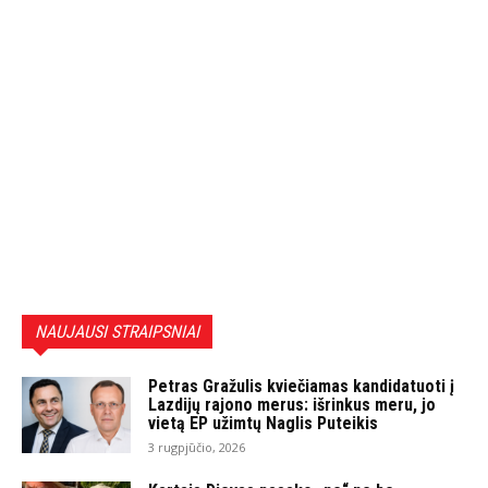
NAUJAUSI STRAIPSNIAI
Petras Gražulis kviečiamas kandidatuoti į
Lazdijų rajono merus: išrinkus meru, jo
vietą EP užimtų Naglis Puteikis
3 rugpjūčio, 2026