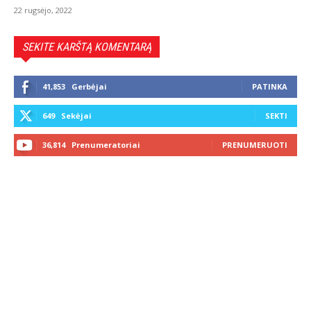
22 rugsėjo, 2022
SEKITE KARŠTĄ KOMENTARĄ
41,853
Gerbėjai
PATINKA
649
Sekėjai
SEKTI
36,814
Prenumeratoriai
PRENUMERUOTI