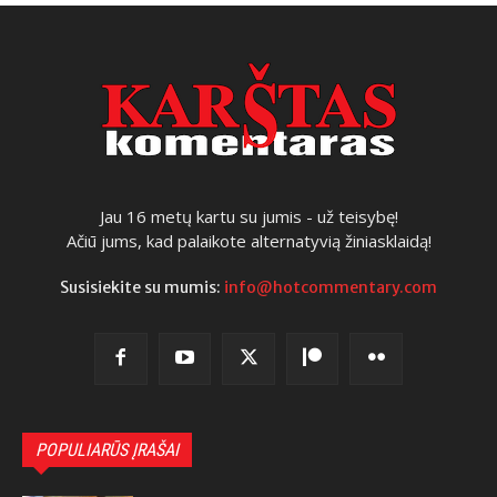
Jau 16 metų kartu su jumis - už teisybę!
Ačiū jums, kad palaikote alternatyvią žiniasklaidą!
Susisiekite su mumis:
info@hotcommentary.com
POPULIARŪS ĮRAŠAI