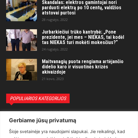
Skandalas: elektros gamintojai nori
parduoti elektrą po 10 centų, valdžios
atstovai purtosi
28 rugsėjo, 2022
Jurbarkiečiui trūko kantrybė: „Pone
prezidente, jei mes – NIEKAS, tai kodėl
tas NIEKAS turi mokėti mokesčius?“
24 rugsėjo, 2022
Maitvanagių puota rengiama artėjančio
didelio karo ir visuotinės krizės
akivaizdoje
21 kovo, 2023
POPULIARIOS KATEGORIJOS
Politika
3281
Gerbiame jūsų privatumą
Nuomonės
2174
Šioje svetainėje yra naudojami slapukai. Jie reikalingi, kad
Teisėsauga
1497