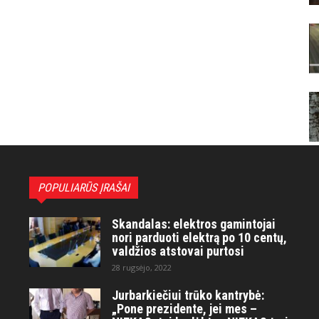
POPULIARŪS ĮRAŠAI
Skandalas: elektros gamintojai
nori parduoti elektrą po 10 centų,
valdžios atstovai purtosi
28 rugsėjo, 2022
Jurbarkiečiui trūko kantrybė:
„Pone prezidente, jei mes –