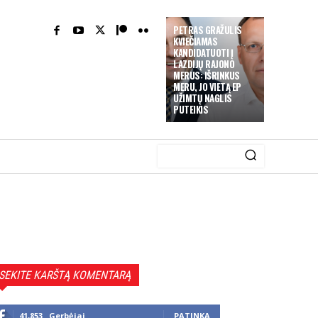
PETRAS GRAŽULIS
KVIEČIAMAS
KANDIDATUOTI Į
LAZDIJŲ RAJONO
MERUS: IŠRINKUS
MERU, JO VIETĄ EP
UŽIMTŲ NAGLIS
PUTEIKIS
SEKITE KARŠTĄ KOMENTARĄ
41,853
Gerbėjai
PATINKA