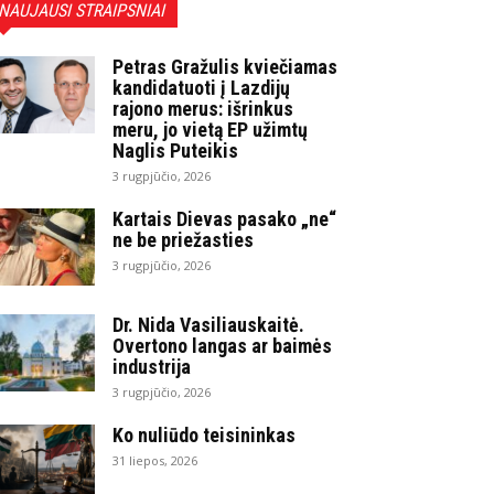
NAUJAUSI STRAIPSNIAI
Petras Gražulis kviečiamas
kandidatuoti į Lazdijų
rajono merus: išrinkus
meru, jo vietą EP užimtų
Naglis Puteikis
3 rugpjūčio, 2026
Kartais Dievas pasako „ne“
ne be priežasties
3 rugpjūčio, 2026
Dr. Nida Vasiliauskaitė.
Overtono langas ar baimės
industrija
3 rugpjūčio, 2026
Ko nuliūdo teisininkas
31 liepos, 2026