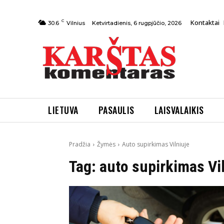
C
Kontaktai
Ketvirtadienis, 6 rugpjūčio, 2026
30.6
Vilnius
LIETUVA
PASAULIS
LAISVALAIKIS
Pradžia
Žymės
Auto supirkimas Vilniuje
Tag:
auto supirkimas Vi