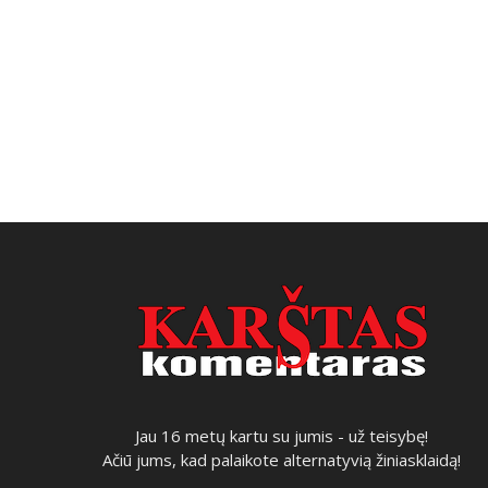
Jau 16 metų kartu su jumis - už teisybę!
Ačiū jums, kad palaikote alternatyvią žiniasklaidą!