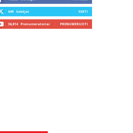
649
Sekėjai
SEKTI
36,814
Prenumeratoriai
PRENUMERUOTI