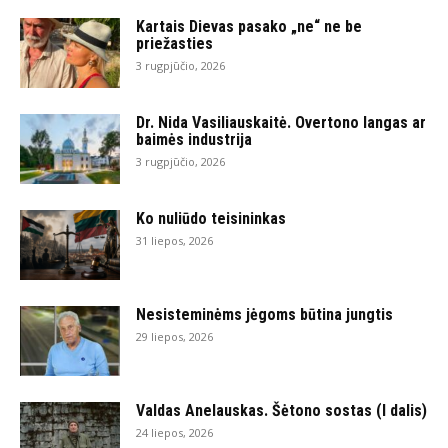
Kartais Dievas pasako „ne“ ne be
priežasties
3 rugpjūčio, 2026
Dr. Nida Vasiliauskaitė. Overtono langas ar
baimės industrija
3 rugpjūčio, 2026
Ko nuliūdo teisininkas
31 liepos, 2026
Nesisteminėms jėgoms būtina jungtis
29 liepos, 2026
Valdas Anelauskas. Šėtono sostas (I dalis)
24 liepos, 2026