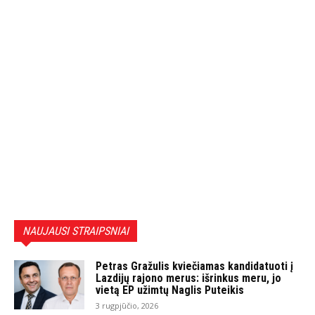
NAUJAUSI STRAIPSNIAI
Petras Gražulis kviečiamas kandidatuoti į
Lazdijų rajono merus: išrinkus meru, jo
vietą EP užimtų Naglis Puteikis
3 rugpjūčio, 2026