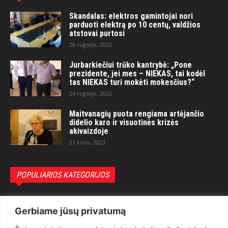
Skandalas: elektros gamintojai nori
parduoti elektrą po 10 centų, valdžios
atstovai purtosi
28 rugsėjo, 2022
Jurbarkiečiui trūko kantrybė: „Pone
prezidente, jei mes – NIEKAS, tai kodėl
tas NIEKAS turi mokėti mokesčius?“
24 rugsėjo, 2022
Maitvanagių puota rengiama artėjančio
didelio karo ir visuotinės krizės
akivaizdoje
21 kovo, 2023
POPULIARIOS KATEGORIJOS
Politika
3281
Gerbiame jūsų privatumą
Nuomonės
2174