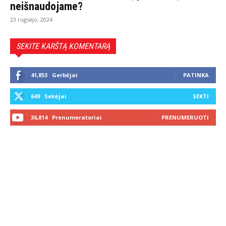
neišnaudojame?
23 rugsėjo, 2024
SEKITE KARŠTĄ KOMENTARĄ
41,853
Gerbėjai
PATINKA
649
Sekėjai
SEKTI
36,814
Prenumeratoriai
PRENUMERUOTI