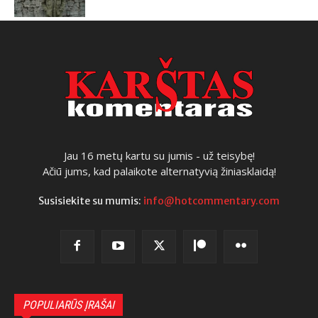
Jau 16 metų kartu su jumis - už teisybę!
Ačiū jums, kad palaikote alternatyvią žiniasklaidą!
Susisiekite su mumis:
info@hotcommentary.com
POPULIARŪS ĮRAŠAI