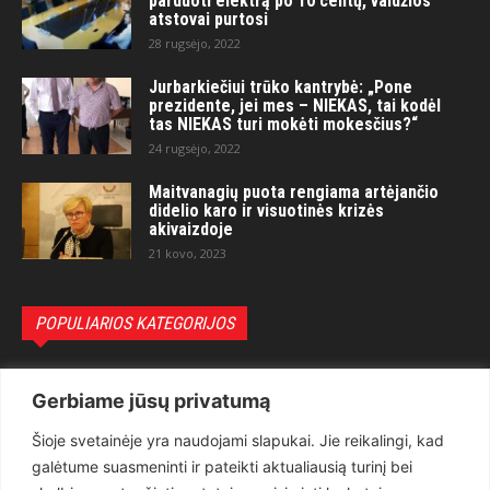
parduoti elektrą po 10 centų, valdžios
atstovai purtosi
28 rugsėjo, 2022
Jurbarkiečiui trūko kantrybė: „Pone
prezidente, jei mes – NIEKAS, tai kodėl
tas NIEKAS turi mokėti mokesčius?“
24 rugsėjo, 2022
Maitvanagių puota rengiama artėjančio
didelio karo ir visuotinės krizės
akivaizdoje
21 kovo, 2023
POPULIARIOS KATEGORIJOS
Politika
3281
Gerbiame jūsų privatumą
Nuomonės
2174
Šioje svetainėje yra naudojami slapukai. Jie reikalingi, kad
Teisėsauga
1497
galėtume suasmeninti ir pateikti aktualiausią turinį bei
Aktualu
1373