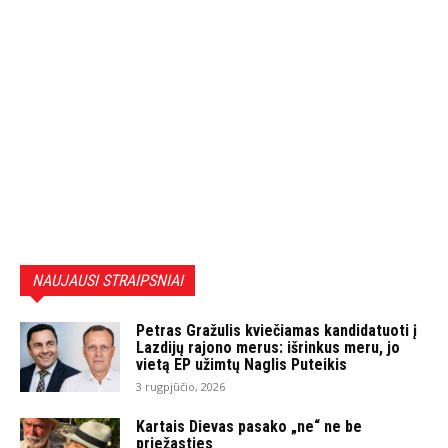
NAUJAUSI STRAIPSNIAI
Petras Gražulis kviečiamas kandidatuoti į
Lazdijų rajono merus: išrinkus meru, jo
vietą EP užimtų Naglis Puteikis
3 rugpjūčio, 2026
Kartais Dievas pasako „ne“ ne be
priežasties