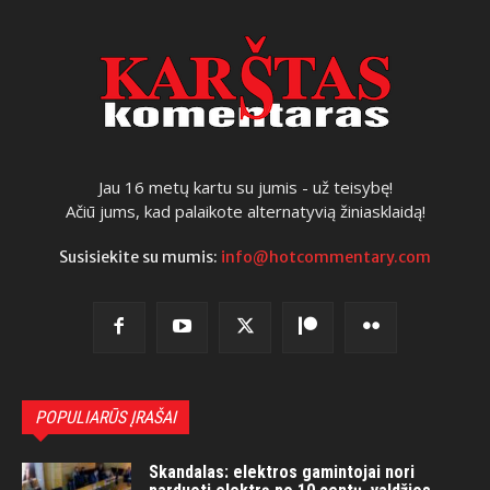
Jau 16 metų kartu su jumis - už teisybę!
Ačiū jums, kad palaikote alternatyvią žiniasklaidą!
Susisiekite su mumis:
info@hotcommentary.com
POPULIARŪS ĮRAŠAI
Skandalas: elektros gamintojai nori