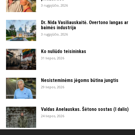
3 rugpjūčio, 2026
Dr. Nida Vasiliauskaitė. Overtono langas ar
baimės industrija
3 rugpjūčio, 2026
Ko nuliūdo teisininkas
31 liepos, 2026
Nesisteminėms jėgoms būtina jungtis
29 liepos, 2026
Valdas Anelauskas. Šėtono sostas (I dalis)
24 liepos, 2026