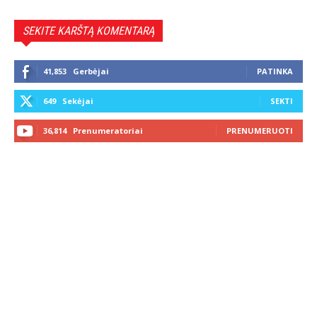
SEKITE KARŠTĄ KOMENTARĄ
41,853
Gerbėjai
PATINKA
649
Sekėjai
SEKTI
36,814
Prenumeratoriai
PRENUMERUOTI