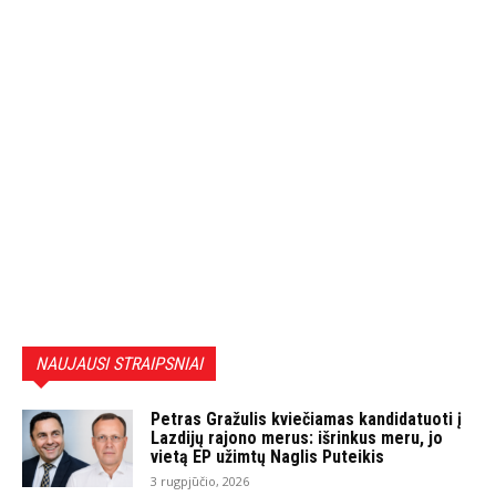
NAUJAUSI STRAIPSNIAI
Petras Gražulis kviečiamas kandidatuoti į
Lazdijų rajono merus: išrinkus meru, jo
vietą EP užimtų Naglis Puteikis
3 rugpjūčio, 2026