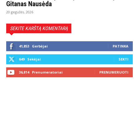
Gitanas Nausėda
20 gegužės, 2026
SEKITE KARŠTĄ KOMENTARĄ
41,853
Gerbėjai
PATINKA
649
Sekėjai
SEKTI
36,814
Prenumeratoriai
PRENUMERUOTI