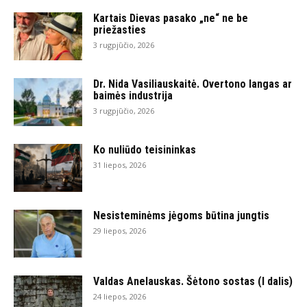
Kartais Dievas pasako „ne“ ne be
priežasties
3 rugpjūčio, 2026
Dr. Nida Vasiliauskaitė. Overtono langas ar
baimės industrija
3 rugpjūčio, 2026
Ko nuliūdo teisininkas
31 liepos, 2026
Nesisteminėms jėgoms būtina jungtis
29 liepos, 2026
Valdas Anelauskas. Šėtono sostas (I dalis)
24 liepos, 2026