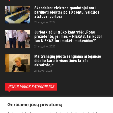
Skandalas: elektros gamintojai nori
parduoti elektrą po 10 centų, valdžios
atstovai purtosi
28 rugsėjo, 2022
Jurbarkiečiui trūko kantrybė: „Pone
prezidente, jei mes – NIEKAS, tai kodėl
tas NIEKAS turi mokėti mokesčius?“
24 rugsėjo, 2022
Maitvanagių puota rengiama artėjančio
didelio karo ir visuotinės krizės
akivaizdoje
21 kovo, 2023
POPULIARIOS KATEGORIJOS
Politika
3281
Gerbiame jūsų privatumą
Nuomonės
2174