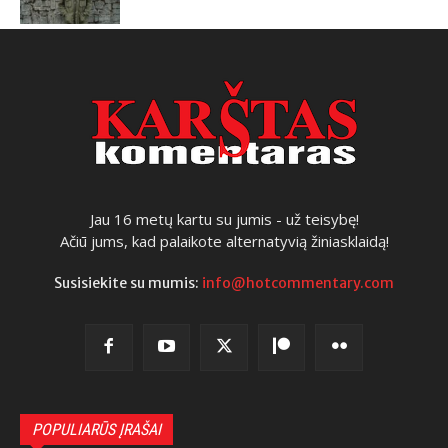
Jau 16 metų kartu su jumis - už teisybę!
Ačiū jums, kad palaikote alternatyvią žiniasklaidą!
Susisiekite su mumis:
info@hotcommentary.com
POPULIARŪS ĮRAŠAI