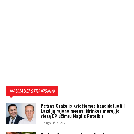
NAUJAUSI STRAIPSNIAI
Petras Gražulis kviečiamas kandidatuoti į
Lazdijų rajono merus: išrinkus meru, jo
vietą EP užimtų Naglis Puteikis
3 rugpjūčio, 2026