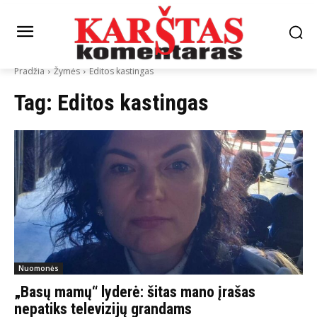
Pradžia
Žymės
Editos kastingas
Tag:
Editos kastingas
Nuomonės
„Basų mamų“ lyderė: šitas mano įrašas
nepatiks televizijų grandams