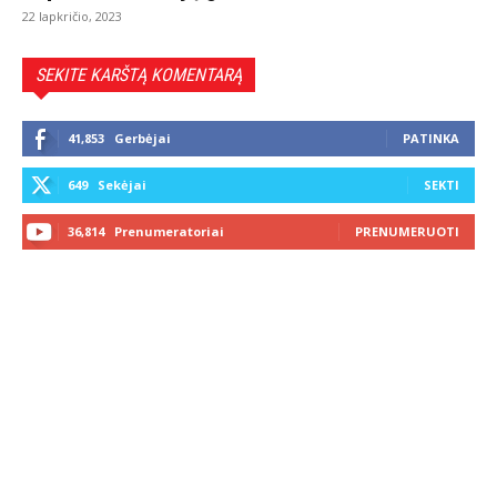
22 lapkričio, 2023
SEKITE KARŠTĄ KOMENTARĄ
41,853
Gerbėjai
PATINKA
649
Sekėjai
SEKTI
36,814
Prenumeratoriai
PRENUMERUOTI