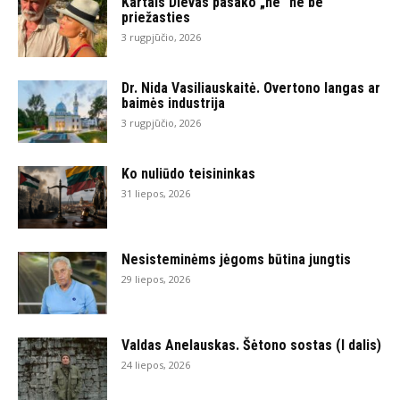
Kartais Dievas pasako „ne“ ne be
priežasties
3 rugpjūčio, 2026
Dr. Nida Vasiliauskaitė. Overtono langas ar
baimės industrija
3 rugpjūčio, 2026
Ko nuliūdo teisininkas
31 liepos, 2026
Nesisteminėms jėgoms būtina jungtis
29 liepos, 2026
Valdas Anelauskas. Šėtono sostas (I dalis)
24 liepos, 2026