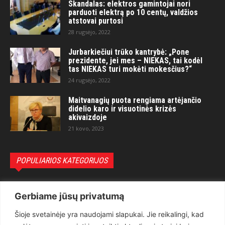
Skandalas: elektros gamintojai nori
parduoti elektrą po 10 centų, valdžios
atstovai purtosi
28 rugsėjo, 2022
Jurbarkiečiui trūko kantrybė: „Pone
prezidente, jei mes – NIEKAS, tai kodėl
tas NIEKAS turi mokėti mokesčius?“
24 rugsėjo, 2022
Maitvanagių puota rengiama artėjančio
didelio karo ir visuotinės krizės
akivaizdoje
21 kovo, 2023
POPULIARIOS KATEGORIJOS
Politika
3281
Gerbiame jūsų privatumą
Nuomonės
2174
Šioje svetainėje yra naudojami slapukai. Jie reikalingi, kad
Teisėsauga
1497