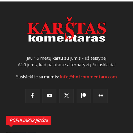
Jau 16 metų kartu su jumis - už teisybę!
Ačiū jums, kad palaikote alternatyvią žiniasklaidą!
Susisiekite su mumis:
info@hotcommentary.com
POPULIARŪS ĮRAŠAI