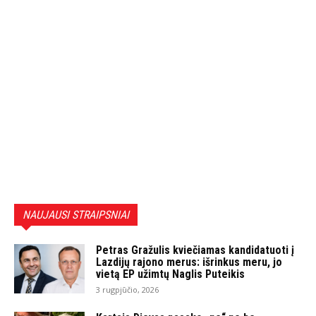
NAUJAUSI STRAIPSNIAI
Petras Gražulis kviečiamas kandidatuoti į
Lazdijų rajono merus: išrinkus meru, jo
vietą EP užimtų Naglis Puteikis
3 rugpjūčio, 2026