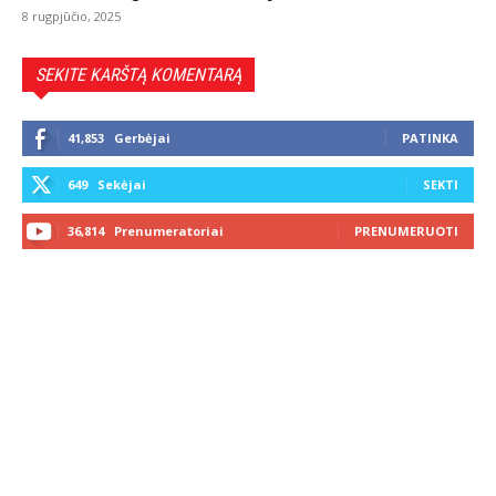
8 rugpjūčio, 2025
SEKITE KARŠTĄ KOMENTARĄ
41,853
Gerbėjai
PATINKA
649
Sekėjai
SEKTI
36,814
Prenumeratoriai
PRENUMERUOTI