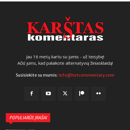
Jau 16 metų kartu su jumis - už teisybę!
Ačiū jums, kad palaikote alternatyvią žiniasklaidą!
Susisiekite su mumis:
info@hotcommentary.com
POPULIARŪS ĮRAŠAI