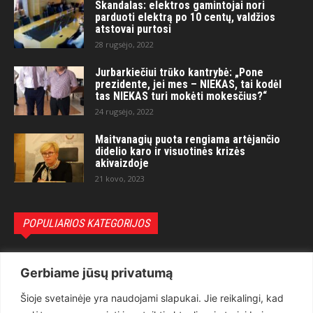
Skandalas: elektros gamintojai nori
parduoti elektrą po 10 centų, valdžios
atstovai purtosi
28 rugsėjo, 2022
Jurbarkiečiui trūko kantrybė: „Pone
prezidente, jei mes – NIEKAS, tai kodėl
tas NIEKAS turi mokėti mokesčius?“
24 rugsėjo, 2022
Maitvanagių puota rengiama artėjančio
didelio karo ir visuotinės krizės
akivaizdoje
21 kovo, 2023
POPULIARIOS KATEGORIJOS
Politika
3281
Gerbiame jūsų privatumą
Nuomonės
2174
Šioje svetainėje yra naudojami slapukai. Jie reikalingi, kad
Teisėsauga
1497