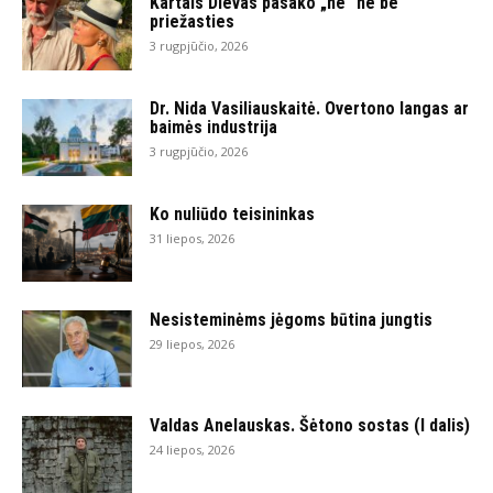
Kartais Dievas pasako „ne“ ne be
priežasties
3 rugpjūčio, 2026
Dr. Nida Vasiliauskaitė. Overtono langas ar
baimės industrija
3 rugpjūčio, 2026
Ko nuliūdo teisininkas
31 liepos, 2026
Nesisteminėms jėgoms būtina jungtis
29 liepos, 2026
Valdas Anelauskas. Šėtono sostas (I dalis)
24 liepos, 2026