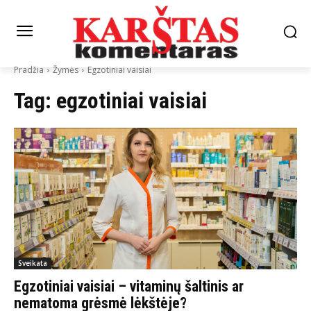
Pradžia
Žymės
Egzotiniai vaisiai
Tag:
egzotiniai vaisiai
Sveikata
Egzotiniai vaisiai – vitaminų šaltinis ar
nematoma grėsmė lėkštėje?