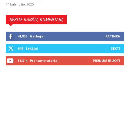
14 balandžio, 2025
SEKITE KARŠTĄ KOMENTARĄ
41,853
Gerbėjai
PATINKA
649
Sekėjai
SEKTI
36,814
Prenumeratoriai
PRENUMERUOTI