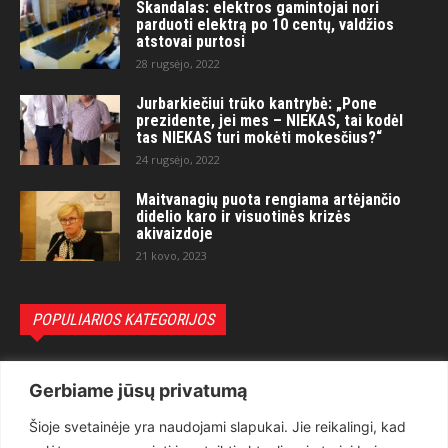
Skandalas: elektros gamintojai nori
parduoti elektrą po 10 centų, valdžios
atstovai purtosi
28 rugsėjo, 2022
Jurbarkiečiui trūko kantrybė: „Pone
prezidente, jei mes – NIEKAS, tai kodėl
tas NIEKAS turi mokėti mokesčius?“
24 rugsėjo, 2022
Maitvanagių puota rengiama artėjančio
didelio karo ir visuotinės krizės
akivaizdoje
21 kovo, 2023
POPULIARIOS KATEGORIJOS
Politika
3281
Gerbiame jūsų privatumą
Nuomonės
2174
Šioje svetainėje yra naudojami slapukai. Jie reikalingi, kad
Teisėsauga
1497