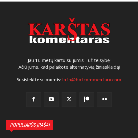
Jau 16 metų kartu su jumis - už teisybę!
Ačiū jums, kad palaikote alternatyvią žiniasklaidą!
Susisiekite su mumis:
info@hotcommentary.com
POPULIARŪS ĮRAŠAI