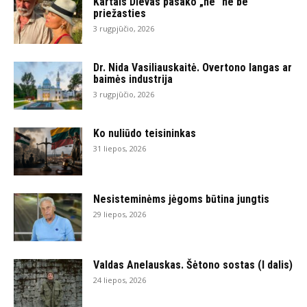
Kartais Dievas pasako „ne“ ne be
priežasties
3 rugpjūčio, 2026
Dr. Nida Vasiliauskaitė. Overtono langas ar
baimės industrija
3 rugpjūčio, 2026
Ko nuliūdo teisininkas
31 liepos, 2026
Nesisteminėms jėgoms būtina jungtis
29 liepos, 2026
Valdas Anelauskas. Šėtono sostas (I dalis)
24 liepos, 2026