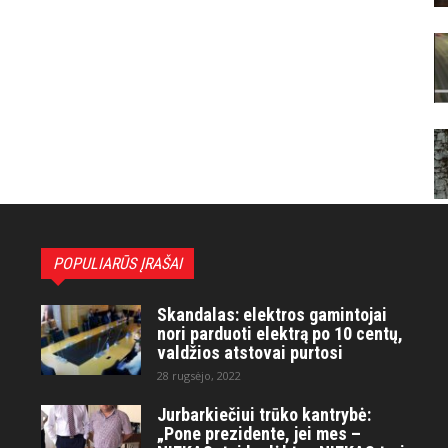
POPULIARŪS ĮRAŠAI
Skandalas: elektros gamintojai
nori parduoti elektrą po 10 centų,
valdžios atstovai purtosi
28 rugsėjo, 2022
Jurbarkiečiui trūko kantrybė:
„Pone prezidente, jei mes –