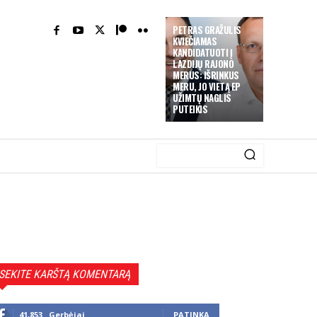
PETRAS GRAŽULIS
KVIEČIAMAS
KANDIDATUOTI Į
LAZDIJŲ RAJONO
MERUS: IŠRINKUS
MERU, JO VIETĄ EP
UŽIMTŲ NAGLIS
PUTEIKIS
SEKITE KARŠTĄ KOMENTARĄ
41,853
Gerbėjai
PATINKA