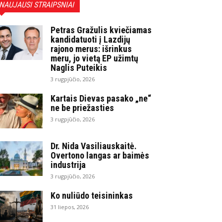
NAUJAUSI STRAIPSNIAI
Petras Gražulis kviečiamas
kandidatuoti į Lazdijų
rajono merus: išrinkus
meru, jo vietą EP užimtų
Naglis Puteikis
3 rugpjūčio, 2026
Kartais Dievas pasako „ne“
ne be priežasties
3 rugpjūčio, 2026
Dr. Nida Vasiliauskaitė.
Overtono langas ar baimės
industrija
3 rugpjūčio, 2026
Ko nuliūdo teisininkas
31 liepos, 2026