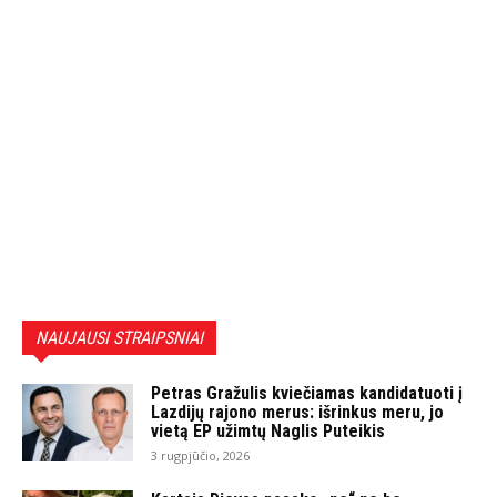
NAUJAUSI STRAIPSNIAI
Petras Gražulis kviečiamas kandidatuoti į
Lazdijų rajono merus: išrinkus meru, jo
vietą EP užimtų Naglis Puteikis
3 rugpjūčio, 2026