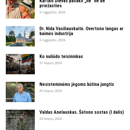
Kartais Dievas pasako „ne“ ne be
priežasties
3 rugpjūčio, 2026
Dr. Nida Vasiliauskaitė. Overtono langas ar
baimės industrija
3 rugpjūčio, 2026
Ko nuliūdo teisininkas
31 liepos, 2026
Nesisteminėms jėgoms būtina jungtis
29 liepos, 2026
Valdas Anelauskas. Šėtono sostas (I dalis)
24 liepos, 2026