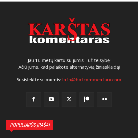
Jau 16 metų kartu su jumis - už teisybę!
Ačiū jums, kad palaikote alternatyvią žiniasklaidą!
Susisiekite su mumis:
info@hotcommentary.com
POPULIARŪS ĮRAŠAI