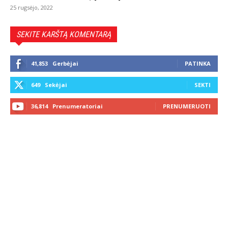
25 rugsėjo, 2022
SEKITE KARŠTĄ KOMENTARĄ
41,853
Gerbėjai
PATINKA
649
Sekėjai
SEKTI
36,814
Prenumeratoriai
PRENUMERUOTI