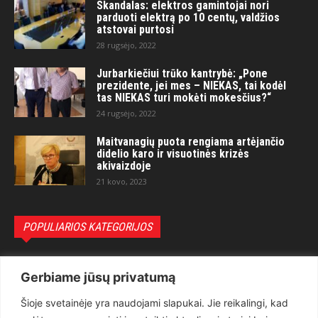
Skandalas: elektros gamintojai nori
parduoti elektrą po 10 centų, valdžios
atstovai purtosi
28 rugsėjo, 2022
Jurbarkiečiui trūko kantrybė: „Pone
prezidente, jei mes – NIEKAS, tai kodėl
tas NIEKAS turi mokėti mokesčius?“
24 rugsėjo, 2022
Maitvanagių puota rengiama artėjančio
didelio karo ir visuotinės krizės
akivaizdoje
21 kovo, 2023
POPULIARIOS KATEGORIJOS
Politika
3281
Gerbiame jūsų privatumą
Nuomonės
2174
Šioje svetainėje yra naudojami slapukai. Jie reikalingi, kad
Teisėsauga
1497