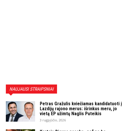
NAUJAUSI STRAIPSNIAI
Petras Gražulis kviečiamas kandidatuoti į
Lazdijų rajono merus: išrinkus meru, jo
vietą EP užimtų Naglis Puteikis
3 rugpjūčio, 2026