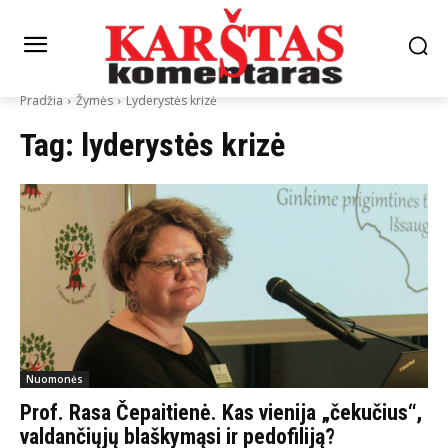
Pradžia
Žymės
Lyderystės krizė
Tag:
lyderystės krizė
Nuomonės
Prof. Rasa Čepaitienė. Kas vienija „čekučius“,
valdančiųjų blaškymąsi ir pedofiliją?