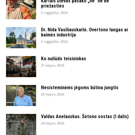
Kartais Dievas pasako „ne“ ne be
priežasties
3 rugpjūčio, 2026
Dr. Nida Vasiliauskaitė. Overtono langas ar
baimės industrija
3 rugpjūčio, 2026
Ko nuliūdo teisininkas
31 liepos, 2026
Nesisteminėms jėgoms būtina jungtis
29 liepos, 2026
Valdas Anelauskas. Šėtono sostas (I dalis)
24 liepos, 2026