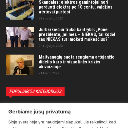
Skandalas: elektros gamintojai nori
parduoti elektrą po 10 centų, valdžios
atstovai purtosi
28 rugsėjo, 2022
Jurbarkiečiui trūko kantrybė: „Pone
prezidente, jei mes – NIEKAS, tai kodėl
tas NIEKAS turi mokėti mokesčius?“
24 rugsėjo, 2022
Maitvanagių puota rengiama artėjančio
didelio karo ir visuotinės krizės
akivaizdoje
21 kovo, 2023
POPULIARIOS KATEGORIJOS
Politika
3281
Gerbiame jūsų privatumą
Nuomonės
2174
Šioje svetainėje yra naudojami slapukai. Jie reikalingi, kad
Teisėsauga
1497