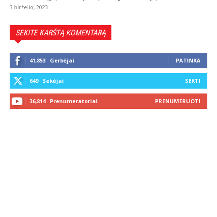
3 birželio, 2023
SEKITE KARŠTĄ KOMENTARĄ
41,853
Gerbėjai
PATINKA
649
Sekėjai
SEKTI
36,814
Prenumeratoriai
PRENUMERUOTI