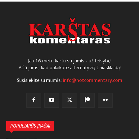
Jau 16 metų kartu su jumis - už teisybę!
Ačiū jums, kad palaikote alternatyvią žiniasklaidą!
Susisiekite su mumis:
info@hotcommentary.com
POPULIARŪS ĮRAŠAI