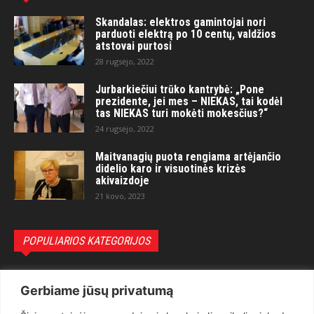
Skandalas: elektros gamintojai nori
parduoti elektrą po 10 centų, valdžios
atstovai purtosi
28 rugsėjo, 2022
Jurbarkiečiui trūko kantrybė: „Pone
prezidente, jei mes – NIEKAS, tai kodėl
tas NIEKAS turi mokėti mokesčius?“
24 rugsėjo, 2022
Maitvanagių puota rengiama artėjančio
didelio karo ir visuotinės krizės
akivaizdoje
21 kovo, 2023
POPULIARIOS KATEGORIJOS
Politika
3281
Gerbiame jūsų privatumą
Nuomonės
2174