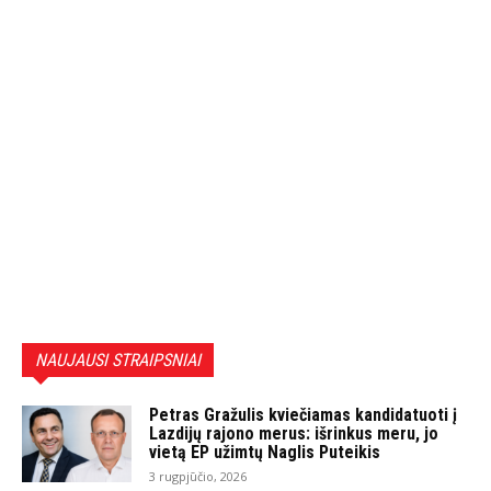
NAUJAUSI STRAIPSNIAI
Petras Gražulis kviečiamas kandidatuoti į
Lazdijų rajono merus: išrinkus meru, jo
vietą EP užimtų Naglis Puteikis
3 rugpjūčio, 2026