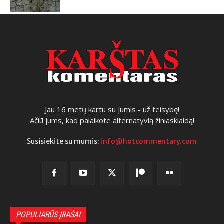
Jau 16 metų kartu su jumis - už teisybę!
Ačiū jums, kad palaikote alternatyvią žiniasklaidą!
Susisiekite su mumis:
info@hotcommentary.com
POPULIARŪS ĮRAŠAI