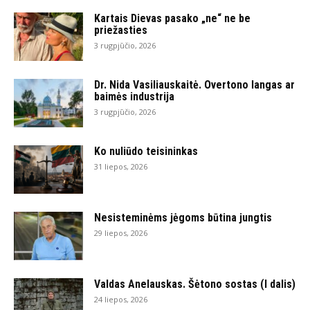
Kartais Dievas pasako „ne“ ne be
priežasties
3 rugpjūčio, 2026
Dr. Nida Vasiliauskaitė. Overtono langas ar
baimės industrija
3 rugpjūčio, 2026
Ko nuliūdo teisininkas
31 liepos, 2026
Nesisteminėms jėgoms būtina jungtis
29 liepos, 2026
Valdas Anelauskas. Šėtono sostas (I dalis)
24 liepos, 2026