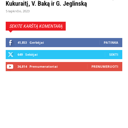
Kukuraitį, V. Baką ir G. Jeglinską
5 lapkričio, 2023
SEKITE KARŠTĄ KOMENTARĄ
41,853
Gerbėjai
PATINKA
649
Sekėjai
SEKTI
36,814
Prenumeratoriai
PRENUMERUOTI