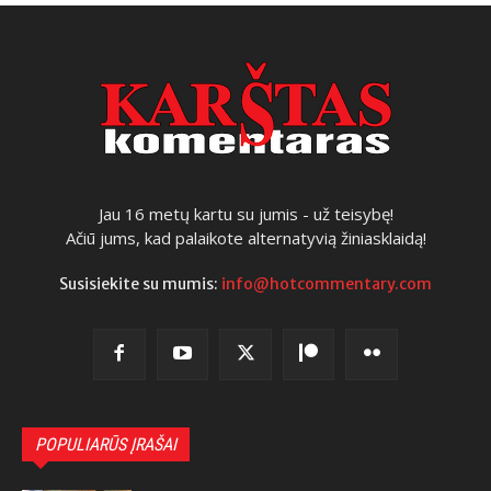
Jau 16 metų kartu su jumis - už teisybę!
Ačiū jums, kad palaikote alternatyvią žiniasklaidą!
Susisiekite su mumis:
info@hotcommentary.com
POPULIARŪS ĮRAŠAI