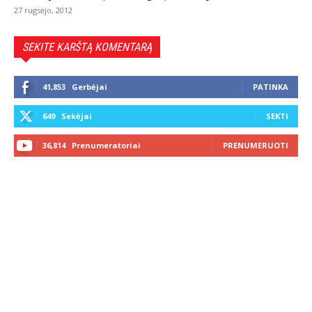
27 rugsėjo, 2012
SEKITE KARŠTĄ KOMENTARĄ
41,853
Gerbėjai
PATINKA
649
Sekėjai
SEKTI
36,814
Prenumeratoriai
PRENUMERUOTI