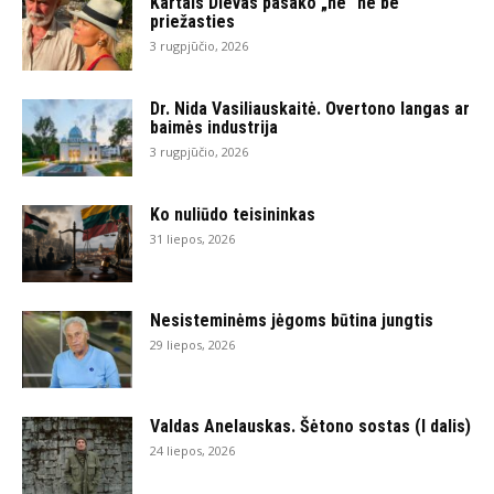
Kartais Dievas pasako „ne“ ne be
priežasties
3 rugpjūčio, 2026
Dr. Nida Vasiliauskaitė. Overtono langas ar
baimės industrija
3 rugpjūčio, 2026
Ko nuliūdo teisininkas
31 liepos, 2026
Nesisteminėms jėgoms būtina jungtis
29 liepos, 2026
Valdas Anelauskas. Šėtono sostas (I dalis)
24 liepos, 2026