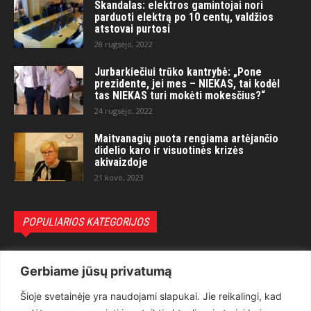
Skandalas: elektros gamintojai nori
parduoti elektrą po 10 centų, valdžios
atstovai purtosi
28 rugsėjo, 2022
Jurbarkiečiui trūko kantrybė: „Pone
prezidente, jei mes – NIEKAS, tai kodėl
tas NIEKAS turi mokėti mokesčius?“
24 rugsėjo, 2022
Maitvanagių puota rengiama artėjančio
didelio karo ir visuotinės krizės
akivaizdoje
21 kovo, 2023
POPULIARIOS KATEGORIJOS
Politika
3281
Gerbiame jūsų privatumą
Nuomonės
2174
Šioje svetainėje yra naudojami slapukai. Jie reikalingi, kad
Teisėsauga
1497