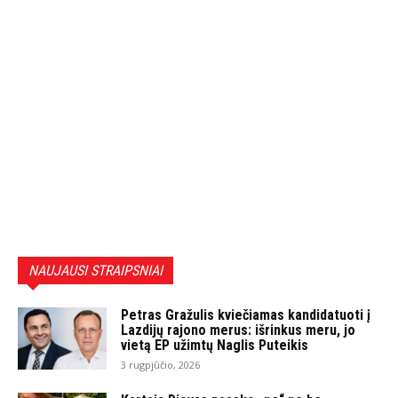
NAUJAUSI STRAIPSNIAI
Petras Gražulis kviečiamas kandidatuoti į
Lazdijų rajono merus: išrinkus meru, jo
vietą EP užimtų Naglis Puteikis
3 rugpjūčio, 2026