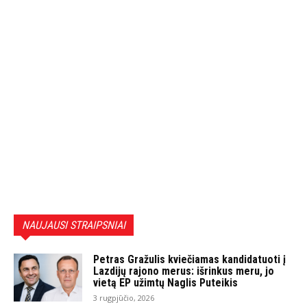
NAUJAUSI STRAIPSNIAI
Petras Gražulis kviečiamas kandidatuoti į
Lazdijų rajono merus: išrinkus meru, jo
vietą EP užimtų Naglis Puteikis
3 rugpjūčio, 2026