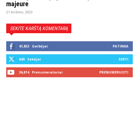
majeure
21 birželio, 2023
SEKITE KARŠTĄ KOMENTARĄ
41,853
Gerbėjai
PATINKA
649
Sekėjai
SEKTI
36,814
Prenumeratoriai
PRENUMERUOTI