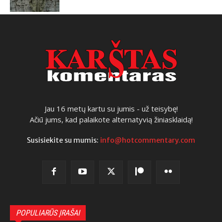
Jau 16 metų kartu su jumis - už teisybę!
Ačiū jums, kad palaikote alternatyvią žiniasklaidą!
Susisiekite su mumis:
info@hotcommentary.com
POPULIARŪS ĮRAŠAI