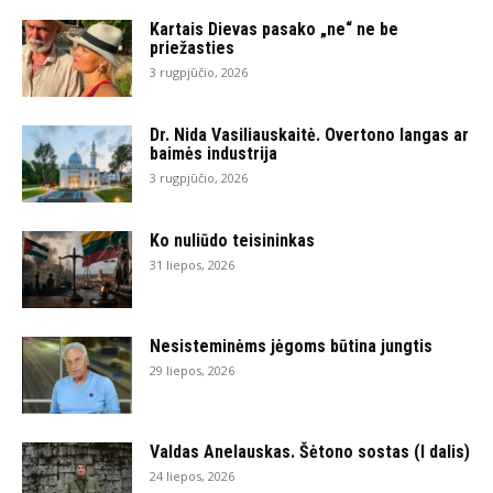
Kartais Dievas pasako „ne“ ne be
priežasties
3 rugpjūčio, 2026
Dr. Nida Vasiliauskaitė. Overtono langas ar
baimės industrija
3 rugpjūčio, 2026
Ko nuliūdo teisininkas
31 liepos, 2026
Nesisteminėms jėgoms būtina jungtis
29 liepos, 2026
Valdas Anelauskas. Šėtono sostas (I dalis)
24 liepos, 2026