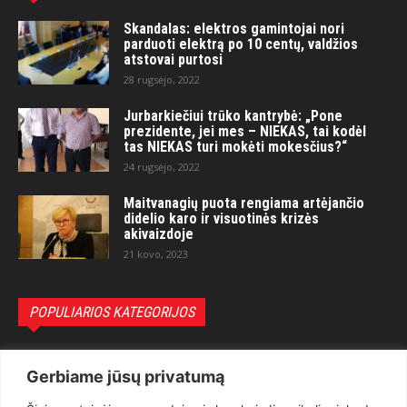
Skandalas: elektros gamintojai nori
parduoti elektrą po 10 centų, valdžios
atstovai purtosi
28 rugsėjo, 2022
Jurbarkiečiui trūko kantrybė: „Pone
prezidente, jei mes – NIEKAS, tai kodėl
tas NIEKAS turi mokėti mokesčius?“
24 rugsėjo, 2022
Maitvanagių puota rengiama artėjančio
didelio karo ir visuotinės krizės
akivaizdoje
21 kovo, 2023
POPULIARIOS KATEGORIJOS
Politika
3281
Gerbiame jūsų privatumą
Nuomonės
2174