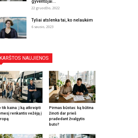
gyventojai...
22 gruodžio, 2022
Tyliai atslenka tai, ko nelaukėm
6 sausio, 2023
KARŠTOS NAUJIENOS
 tik kaina: į ką atkreipti
Pirmas būstas: ką būtina
mesį renkantis vežėją į
žinoti dar prieš
ropą
pradedant žvalgytis
buto?