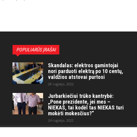
POPULIARŪS ĮRAŠAI
Skandalas: elektros gamintojai
nori parduoti elektrą po 10 centų,
valdžios atstovai purtosi
28 rugsėjo, 2022
Jurbarkiečiui trūko kantrybė:
„Pone prezidente, jei mes –
NIEKAS, tai kodėl tas NIEKAS turi
mokėti mokesčius?“
24 rugsėjo, 2022
Maitvanagių puota rengiama