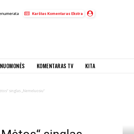
enumerata
Karštas Komentaras Ekstra
NUOMONĖS
KOMENTARAS TV
KITA
Mėtos“ singlas „Nemeluosiu“