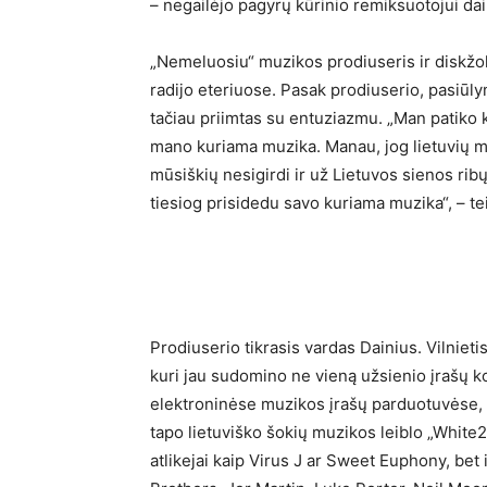
– negailėjo pagyrų kūrinio remiksuotojui dai
„Nemeluosiu“ muzikos prodiuseris ir diskžokė
radijo eteriuose. Pasak prodiuserio, pasiūl
tačiau priimtas su entuziazmu. „Man patiko kū
mano kuriama muzika. Manau, jog lietuvių mu
mūsiškių nesigirdi ir už Lietuvos sienos ribų
tiesiog prisidedu savo kuriama muzika“, – tei
Prodiuserio tikrasis vardas Dainius. Vilniet
kuri jau sudomino ne vieną užsienio įrašų ko
elektroninėse muzikos įrašų parduotuvėse, 
tapo lietuviško šokių muzikos leiblo „White2b
atlikejai kaip Virus J ar Sweet Euphony, bet 