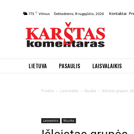
C
Kontaktai
Pr
Šeštadienis, 8 rugpjūčio, 2026
17.5
Vilnius
LIETUVA
PASAULIS
LAISVALAIKIS
Pradžia
Laisvalaikis
Muzika
Išleistas grupės „
Laisvalaikis
Muzika