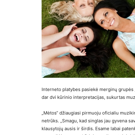
Interneto platybes pasiekė merginų grupės „
dar dvi kūrinio interpretacijas, sukurtas muz
„Mėtos“ džiaugiasi pirmuoju oficialiu muzikini
netrūks. „Smagu, kad singlas jau gyvena sav
klausytojų ausis ir širdis. Esame labai paten