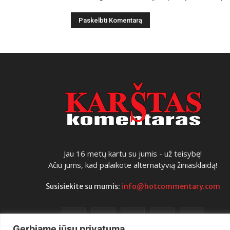
Jau 16 metų kartu su jumis - už teisybę!
Ačiū jums, kad palaikote alternatyvią žiniasklaidą!
Susisiekite su mumis:
info@hotcommentary.com
Gerbiame jūsų privatumą