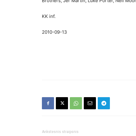
Brothers, Jer Martin, Luke Porter, Neil Moor
KK inf.
2010-09-13
Ankstesnis straipsnis