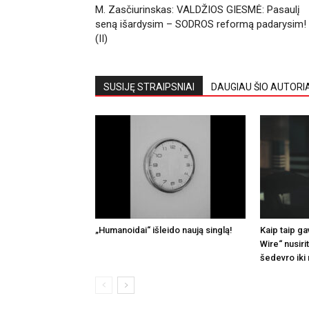
M. Zasčiurinskas: VALDŽIOS GIESMĖ: Pasaulį
seną išardysim – SODROS reformą padarysim!
(II)
SUSIJĘ STRAIPSNIAI
DAUGIAU ŠIO AUTORI
„Humanoidai“ išleido naują singlą!
Kaip taip ga
Wire“ nusir
šedevro iki