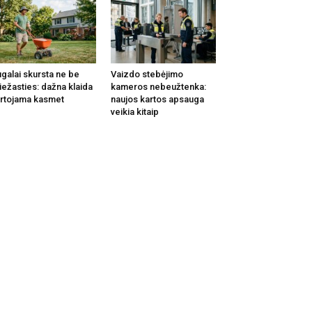
galai skursta ne be
Vaizdo stebėjimo
iežasties: dažna klaida
kameros nebeužtenka:
rtojama kasmet
naujos kartos apsauga
veikia kitaip