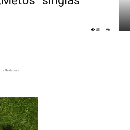
 „Mėtos“ singlas
83
1
- Reklama -