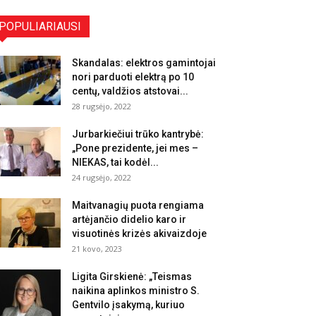
POPULIARIAUSI
Skandalas: elektros gamintojai
nori parduoti elektrą po 10
centų, valdžios atstovai...
28 rugsėjo, 2022
Jurbarkiečiui trūko kantrybė:
„Pone prezidente, jei mes –
NIEKAS, tai kodėl...
24 rugsėjo, 2022
Maitvanagių puota rengiama
artėjančio didelio karo ir
visuotinės krizės akivaizdoje
21 kovo, 2023
Ligita Girskienė: „Teismas
naikina aplinkos ministro S.
Gentvilo įsakymą, kuriuo