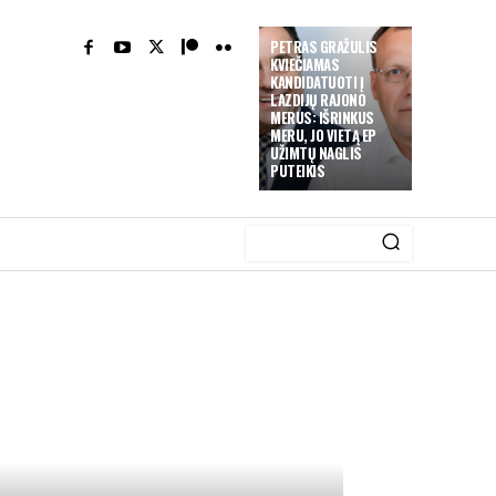
PETRAS GRAŽULIS
KVIEČIAMAS
KANDIDATUOTI Į
LAZDIJŲ RAJONO
MERUS: IŠRINKUS
MERU, JO VIETĄ EP
UŽIMTŲ NAGLIS
PUTEIKIS