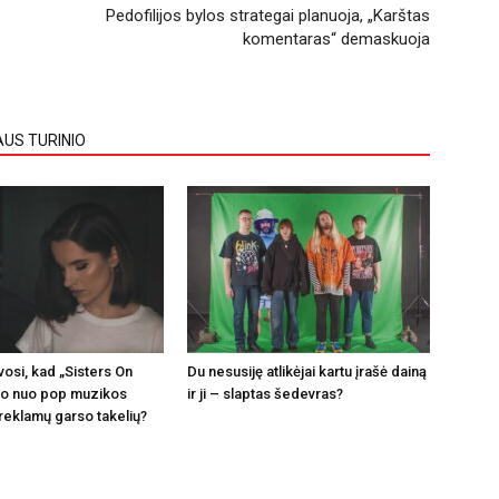
Pedofilijos bylos strategai planuoja, „Karštas
komentaras“ demaskuoja
AUS TURINIO
vosi, kad „Sisters On
Du nesusiję atlikėjai kartu įrašė dainą
ito nuo pop muzikos
ir ji – slaptas šedevras?
 reklamų garso takelių?