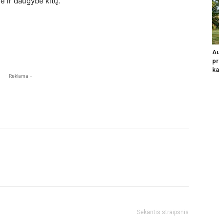
e ir daugybė kitų.
Au
pr
ka
- Reklama -
Sekantis straipsnis