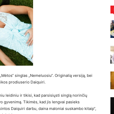
Mėtos“ singlas „Nemeluosiu“. Originalią versiją, bei
ikos prodiuserio Daiquiri.
u leidiniu ir tikisi, kad parsisiųsti singlą norinčių
o gyvenimą. Tikimės, kad jis lengvai pasieks
kintos Daiquiri darbu, daina maloniai suskambo kitaip“,