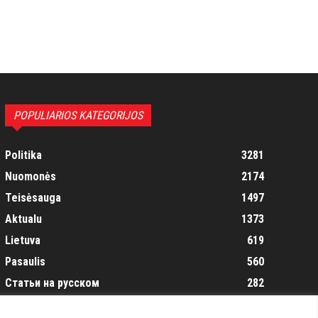
POPULIARIOS KATEGORIJOS
Politika
3281
Nuomonės
2174
Teisėsauga
1497
Aktualu
1373
Lietuva
619
Pasaulis
560
Статьи на русском
282
Articles in english
160