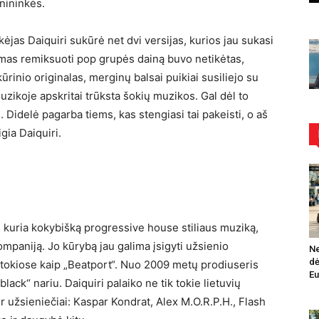
nininkės.
jas Daiquiri sukūrė net dvi versijas, kurios jau sukasi
ymas remiksuoti pop grupės dainą buvo netikėtas,
rinio originalas, merginų balsai puikiai susiliejo su
zikoje apskritai trūksta šokių muzikos. Gal dėl to
. Didelė pagarba tiems, kas stengiasi tai pakeisti, o aš
gia Daiquiri.
is kuria kokybišką progressive house stiliaus muziką,
mpaniją. Jo kūrybą jau galima įsigyti užsienio
Ne
dė
tokiose kaip „Beatport“. Nuo 2009 metų prodiuseris
Eu
lack“ nariu. Daiquiri palaiko ne tik tokie lietuvių
ir užsieniečiai: Kaspar Kondrat, Alex M.O.R.P.H., Flash