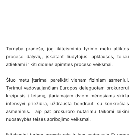
Tarnyba praneša, jog ikiteisminio tyrimo metu atliktos
proceso dalyvių, įskaitant liudytojus, apklausos, toliau
atliekami ir kiti didelės apimties proceso veiksmai.
Šiuo metu įtarimai pareikšti vienam fiziniam asmeniui.
Tyrimui vadovaujančiam Europos deleguotam prokurorui
kreipusis į teismą, įtariamajam dviem mėnesiams skirta
intensyvi priežiūra, uždrausta bendrauti su konkrečiais
asmenimis. Taip pat prokuroro nutarimu taikomi laikini
nuosavybės teisės apribojimo veiksmai.
Ikiteisminį tyrimą organizuoja ir jam vadovauja Europos