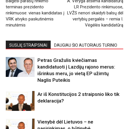
Baigėsi parašų rinkimo
A. Veryga atsiima kandidatūrą
terminas prezidento
LR Prezidento rinkimuose,
rinkimuose: vienas kandidatas į
LVŽS nenori skaidyti balsų dėl
VRK atvyko paskutinėmis
vertybių pergalės – remia I.
minutėmis
Vėgėlės kandidatūrą
SUSIJĘ STRAIPSNIAI
DAUGIAU ŠIO AUTORIAUS TURINIO
Petras Gražulis kviečiamas
kandidatuoti į Lazdijų rajono merus:
išrinkus meru, jo vietą EP užimtų
Naglis Puteikis
Ar iš Konstitucijos 2 straipsnio liko tik
deklaracija?
Vienybė dėl Lietuvos – ne
pasirinkimas, o būtinybė