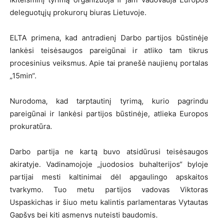
deleguotųjų prokurorų biuras Lietuvoje.
ELTA primena, kad antradienį Darbo partijos būstinėje
lankėsi teisėsaugos pareigūnai ir atliko tam tikrus
procesinius veiksmus. Apie tai pranešė naujienų portalas
„15min“.
Nurodoma, kad tarptautinį tyrimą, kurio pagrindu
pareigūnai ir lankėsi partijos būstinėje, atlieka Europos
prokuratūra.
Darbo partija ne kartą buvo atsidūrusi teisėsaugos
akiratyje. Vadinamojoje „juodosios buhalterijos“ byloje
partijai mesti kaltinimai dėl apgaulingo apskaitos
tvarkymo. Tuo metu partijos vadovas Viktoras
Uspaskichas ir šiuo metu kalintis parlamentaras Vytautas
Gapšys bei kiti asmenys nuteisti baudomis.