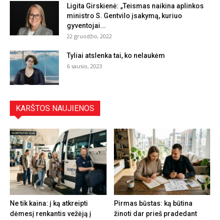
Ligita Girskienė: „Teismas naikina aplinkos
ministro S. Gentvilo įsakymą, kuriuo
gyventojai...
22 gruodžio, 2022
Tyliai atslenka tai, ko nelaukėm
6 sausio, 2023
KARŠTOS NAUJIENOS
Ne tik kaina: į ką atkreipti
Pirmas būstas: ką būtina
dėmesį renkantis vežėją į
žinoti dar prieš pradedant