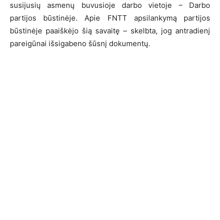
susijusių asmenų buvusioje darbo vietoje – Darbo
partijos būstinėje. Apie FNTT apsilankymą partijos
būstinėje paaiškėjo šią savaitę – skelbta, jog antradienį
pareigūnai išsigabeno šūsnį dokumentų.