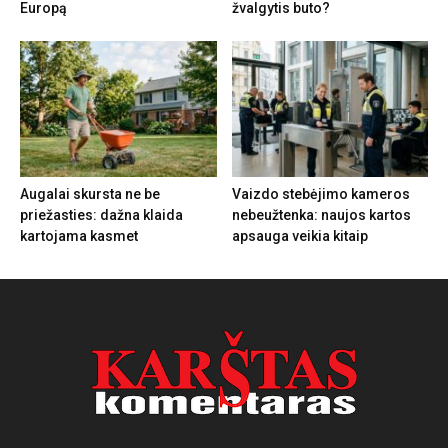
Europą
žvalgytis buto?
Augalai skursta ne be
Vaizdo stebėjimo kameros
priežasties: dažna klaida
nebeužtenka: naujos kartos
kartojama kasmet
apsauga veikia kitaip