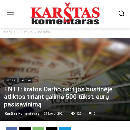
Pradžia
Lietuva
Politika
Lietuva
Politika
FNTT: kratos Darbo partijos būstinėje
atliktos tiriant galimą 500 tūkst. eurų
pasisavinimą
Karštas Komentaras
-
29 kovo, 2024
122
0