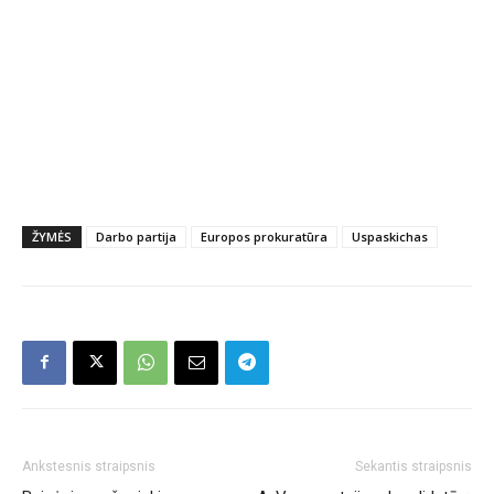
ŽYMĖS
Darbo partija
Europos prokuratūra
Uspaskichas
Ankstesnis straipsnis
Sekantis straipsnis