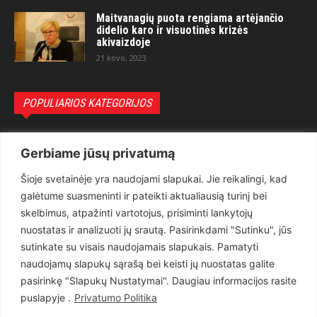
Maitvanagių puota rengiama artėjančio
didelio karo ir visuotinės krizės
akivaizdoje
21 kovo, 2023
POPULIARIOS KATEGORIJOS
Politika
3281
Gerbiame jūsų privatumą
Nuomonės
2174
Šioje svetainėje yra naudojami slapukai. Jie reikalingi, kad
Teisėsauga
1497
galėtume suasmeninti ir pateikti aktualiausią turinį bei
Aktualu
1373
skelbimus, atpažinti vartotojus, prisiminti lankytojų
Lietuva
619
nuostatas ir analizuoti jų srautą. Pasirinkdami "Sutinku", jūs
sutinkate su visais naudojamais slapukais. Pamatyti
Pasaulis
560
naudojamų slapukų sąrašą bei keisti jų nuostatas galite
Статьи на русском
282
pasirinkę "Slapukų Nustatymai". Daugiau informacijos rasite
Articles in english
160
puslapyje .
Privatumo Politika
Muzika
116