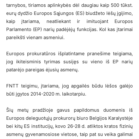
tarnybos, tiriamos aplinkybės dėl daugiau kaip 500 tūkst.
eurų dydžio Europos Sąjungos (ES) biudžeto lėšų įgijimo,
kaip įtariama, neatliekant ir imituojant Europos
Parlamento (EP) narių padėjėjų funkcijas. Kol kas įtarimai
pareikšti vienam asmeniui.
Europos prokuratūros išplatintame pranešime teigiama,
jog ikiteisminis tyrimas susijęs su vieno iš EP narių
patarėjo pareigas ėjusių asmenų.
FNTT teigimu, įtariama, jog apgailės būdu lėšos galėjo
būti įgytos 2014-2020 m. laikotarpiu.
Šių metų pradžioje gavus papildomus duomenis iš
Europos deleguotųjų prokurorų biuro Belgijos Karalystėje
bei kitų ES institucijų, kovo 26-28 d. atliktos kratos fizinių
asmenų gyvenamosiose vietose, taip pat su veika galimai