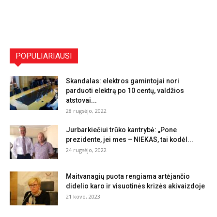
POPULIARIAUSI
Skandalas: elektros gamintojai nori
parduoti elektrą po 10 centų, valdžios
atstovai...
28 rugsėjo, 2022
Jurbarkiečiui trūko kantrybė: „Pone
prezidente, jei mes – NIEKAS, tai kodėl...
24 rugsėjo, 2022
Maitvanagių puota rengiama artėjančio
didelio karo ir visuotinės krizės akivaizdoje
21 kovo, 2023