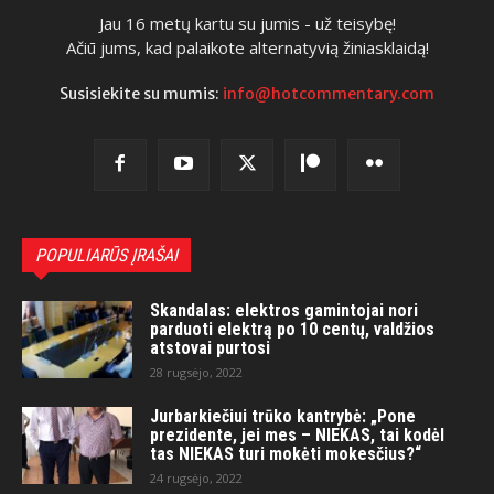
Jau 16 metų kartu su jumis - už teisybę!
Ačiū jums, kad palaikote alternatyvią žiniasklaidą!
Susisiekite su mumis:
info@hotcommentary.com
POPULIARŪS ĮRAŠAI
Skandalas: elektros gamintojai nori
parduoti elektrą po 10 centų, valdžios
atstovai purtosi
28 rugsėjo, 2022
Jurbarkiečiui trūko kantrybė: „Pone
prezidente, jei mes – NIEKAS, tai kodėl
tas NIEKAS turi mokėti mokesčius?“
24 rugsėjo, 2022