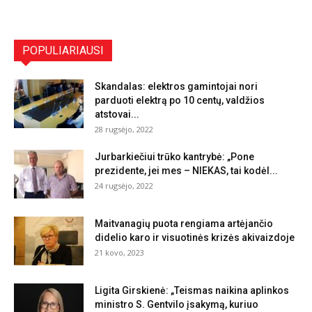
POPULIARIAUSI
Skandalas: elektros gamintojai nori
parduoti elektrą po 10 centų, valdžios
atstovai...
28 rugsėjo, 2022
Jurbarkiečiui trūko kantrybė: „Pone
prezidente, jei mes – NIEKAS, tai kodėl...
24 rugsėjo, 2022
Maitvanagių puota rengiama artėjančio
didelio karo ir visuotinės krizės akivaizdoje
21 kovo, 2023
Ligita Girskienė: „Teismas naikina aplinkos
ministro S. Gentvilo įsakymą, kuriuo