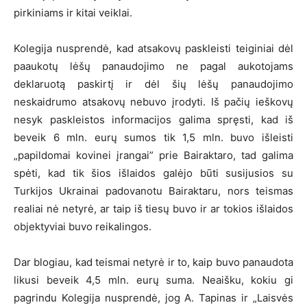
pirkiniams ir kitai veiklai.
Kolegija nusprendė, kad atsakovų paskleisti teiginiai dėl
paaukotų lėšų panaudojimo ne pagal aukotojams
deklaruotą paskirtį ir dėl šių lėšų panaudojimo
neskaidrumo atsakovų nebuvo įrodyti. Iš pačių ieškovų
nesyk paskleistos informacijos galima spręsti, kad iš
beveik 6 mln. eurų sumos tik 1,5 mln. buvo išleisti
„papildomai kovinei įrangai” prie Bairaktaro, tad galima
spėti, kad tik šios išlaidos galėjo būti susijusios su
Turkijos Ukrainai padovanotu Bairaktaru, nors teismas
realiai nė netyrė, ar taip iš tiesų buvo ir ar tokios išlaidos
objektyviai buvo reikalingos.
Dar blogiau, kad teismai netyrė ir to, kaip buvo panaudota
likusi beveik 4,5 mln. eurų suma. Neaišku, kokiu gi
pagrindu Kolegija nusprendė, jog A. Tapinas ir „Laisvės