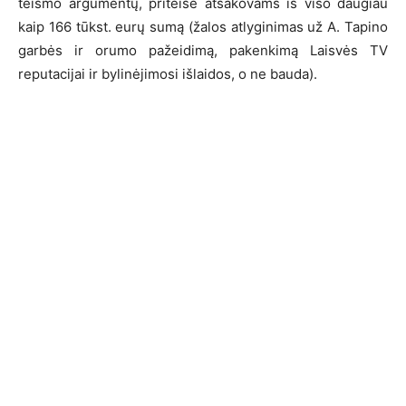
teismo argumentų, priteisė atsakovams iš viso daugiau
kaip 166 tūkst. eurų sumą (žalos atlyginimas už A. Tapino
garbės ir orumo pažeidimą, pakenkimą Laisvės TV
reputacijai ir bylinėjimosi išlaidos, o ne bauda).