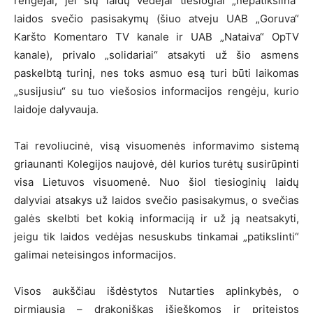
rengėjai, jei šių laidų vedėjai tiesiogiai „nepatikslina“
laidos svečio pasisakymų (šiuo atveju UAB „Goruva“
Karšto Komentaro TV kanale ir UAB „Nataiva“ OpTV
kanale), privalo „solidariai“ atsakyti už šio asmens
paskelbtą turinį, nes toks asmuo esą turi būti laikomas
„susijusiu“ su tuo viešosios informacijos rengėju, kurio
laidoje dalyvauja.
Tai revoliucinė, visą visuomenės informavimo sistemą
griaunanti Kolegijos naujovė, dėl kurios turėtų susirūpinti
visa Lietuvos visuomenė. Nuo šiol tiesioginių laidų
dalyviai atsakys už laidos svečio pasisakymus, o svečias
galės skelbti bet kokią informaciją ir už ją neatsakyti,
jeigu tik laidos vedėjas nesuskubs tinkamai „patikslinti“
galimai neteisingos informacijos.
Visos aukščiau išdėstytos Nutarties aplinkybės, o
pirmiausia – drakoniškas išieškomos ir priteistos