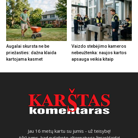
Augalai skursta ne be
Vaizdo stebėjimo kameros
priežasties: dažna klaida
nebeužtenka: naujos kartos
kartojama kasmet
apsauga veikia kitaip
Jau 16 metų kartu su jumis - už teisybę!
Ačiū jums, kad palaikote alternatyvią žiniasklaidą!