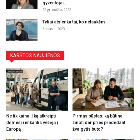
gyventojai...
22 gruodžio, 2022
Tyliai atslenka tai, ko nelaukėm
6 sausio, 2023
KARŠTOS NAUJIENOS
Ne tik kaina: į ką atkreipti
Pirmas būstas: ką būtina
dėmesį renkantis vežėją į
žinoti dar prieš pradedant
Europą
žvalgytis buto?