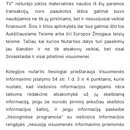
TV“ neturėjo jokios materialinės naudos iš šių paramos
transakcijų, nors paaukotos lėšos galimai buvo
naudojamos ne tik jų pirkiniams, bet ir nesusijusiai veiklai
finansuoti. Šios ir kitos aplinkybės dar bus galimai ištirtos
Aukščiausiame Teisme arba (ir) Europos Žmogaus teisių
teisme. Tačiau kai kurios Nutarties dalys turi pasekmių
jau šiandien ir ne tik atsakovų veiklai, bet visai
žiniasklaidai ir visai pilietinei visuomenei.
Kolegijos nutartis tiesiogiai prieštarauja Visuomenės
informavimo įstatymo 54 str. 1 d. 3 ir 4 punktams, kurie
nustato, kad viešosios informacijos rengėjams nėra
taikoma redakcinė atsakomybė už jų skelbiamą
informaciją, jeigu jie nurodo pirminį anksčiau skelbtos
informacijos šaltinį, ir jeigu informaciją paskelbė
„tiesioginėse programose“ su viešosios informacijos
rengėjais „nesusiję visuomenės informavimo priemonės