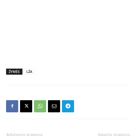
ŽYMĖS
LŽA
Ankstesnis straipsnis
Sekantis straipsnis