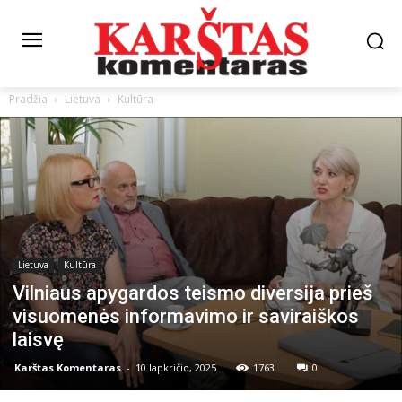
Pradžia
Lietuva
Kultūra
Lietuva
Kultūra
Vilniaus apygardos teismo diversija prieš
visuomenės informavimo ir saviraiškos
laisvę
Karštas Komentaras
-
10 lapkričio, 2025
1763
0