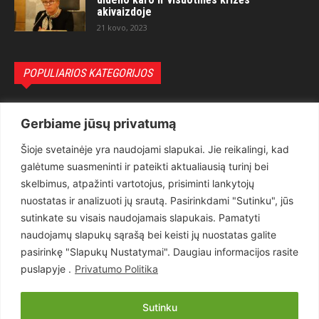
akivaizdoje
21 kovo, 2023
POPULIARIOS KATEGORIJOS
Politika
3281
Gerbiame jūsų privatumą
Nuomonės
2174
Šioje svetainėje yra naudojami slapukai. Jie reikalingi, kad
Teisėsauga
1497
galėtume suasmeninti ir pateikti aktualiausią turinį bei
Aktualu
1373
skelbimus, atpažinti vartotojus, prisiminti lankytojų
Lietuva
619
nuostatas ir analizuoti jų srautą. Pasirinkdami "Sutinku", jūs
sutinkate su visais naudojamais slapukais. Pamatyti
Pasaulis
560
naudojamų slapukų sąrašą bei keisti jų nuostatas galite
Статьи на русском
282
pasirinkę "Slapukų Nustatymai". Daugiau informacijos rasite
Articles in english
160
puslapyje .
Privatumo Politika
Muzika
116
Sutinku