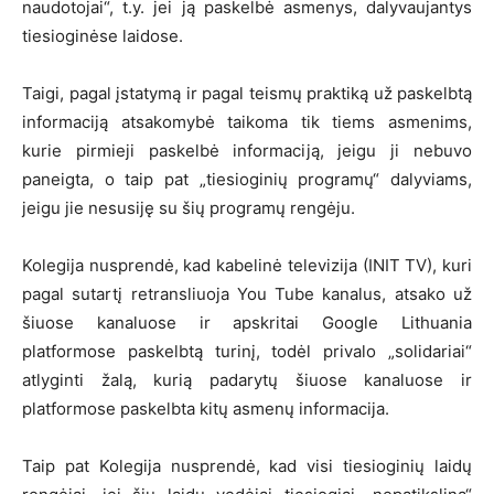
naudotojai“, t.y. jei ją paskelbė asmenys, dalyvaujantys
tiesioginėse laidose.
Taigi, pagal įstatymą ir pagal teismų praktiką už paskelbtą
informaciją atsakomybė taikoma tik tiems asmenims,
kurie pirmieji paskelbė informaciją, jeigu ji nebuvo
paneigta, o taip pat „tiesioginių programų“ dalyviams,
jeigu jie nesusiję su šių programų rengėju.
Kolegija nusprendė, kad kabelinė televizija (INIT TV), kuri
pagal sutartį retransliuoja You Tube kanalus, atsako už
šiuose kanaluose ir apskritai Google Lithuania
platformose paskelbtą turinį, todėl privalo „solidariai“
atlyginti žalą, kurią padarytų šiuose kanaluose ir
platformose paskelbta kitų asmenų informacija.
Taip pat Kolegija nusprendė, kad visi tiesioginių laidų