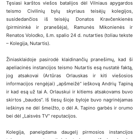
Tęsiasi karštos viešos batalijos dėl Vilniaus apygardos
teismo Civilinių bylų skyriaus teisėjų kolegijos,
susidedančios iš teisėjų Donatos Kravčenkienės
(pirmininkė ir pranešėja), Ramunės Mikonienės ir
Renatos Volodko, š.m. spalio 24 d. nutarties (toliau tekste
– Kolegija, Nutartis).
Žiniasklaidoje pasirodė klaidinančių pranešimų, kad ši
apeliacinės instancijos teismo Nutartis esą nustatė faktą,
jog atsakovai (Artūras Orlauskas ir kiti viešosios
informacijos rengėjai) „apšmeižė“ ieškovą Andrių Tapiną
ir kad esą už tai A. Orlauskui ir kitiems atsakovams buvo
skirtos „baudos“. Iš tiesų šioje byloje buvo nagrinėjamas
ieškinys ne dėl šmeižto, o dėl A. Tapino garbės ir orumo
bei dėl „Laisvės TV“ reputacijos.
Kolegija, paneigdama daugelį pirmosios instancijos