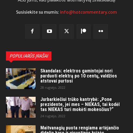
Susisiekite su mumis:
info@hotcommentary.com
POPULIARŪS ĮRAŠAI
Skandalas: elektros gamintojai nori
parduoti elektrą po 10 centų, valdžios
atstovai purtosi
28 rugsėjo, 2022
Jurbarkiečiui trūko kantrybė: „Pone
prezidente, jei mes – NIEKAS, tai kodėl
tas NIEKAS turi mokėti mokesčius?“
24 rugsėjo, 2022
Maitvanagių puota rengiama artėjančio
didelio karo ir visuotinės krizės