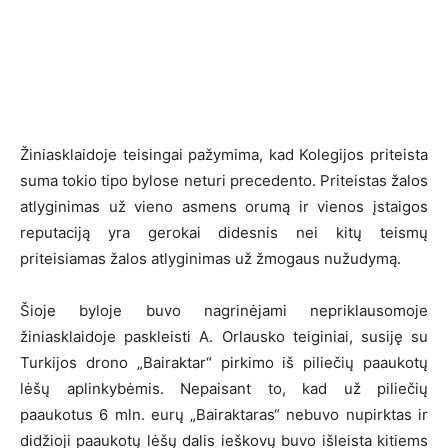
Žiniasklaidoje teisingai pažymima, kad Kolegijos priteista
suma tokio tipo bylose neturi precedento. Priteistas žalos
atlyginimas už vieno asmens orumą ir vienos įstaigos
reputaciją yra gerokai didesnis nei kitų teismų
priteisiamas žalos atlyginimas už žmogaus nužudymą.
Šioje byloje buvo nagrinėjami nepriklausomoje
žiniasklaidoje paskleisti A. Orlausko teiginiai, susiję su
Turkijos drono „Bairaktar“ pirkimo iš piliečių paaukotų
lėšų aplinkybėmis. Nepaisant to, kad už piliečių
paaukotus 6 mln. eurų „Bairaktaras“ nebuvo nupirktas ir
didžioji paaukotų lėšų dalis ieškovų buvo išleista kitiems