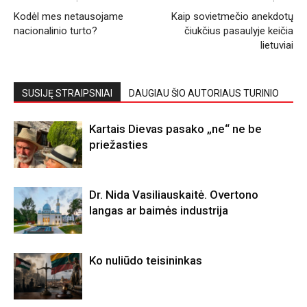
Kodėl mes netausojame
Kaip sovietmečio anekdotų
nacionalinio turto?
čiukčius pasaulyje keičia
lietuviai
SUSIJĘ STRAIPSNIAI
DAUGIAU ŠIO AUTORIAUS TURINIO
Kartais Dievas pasako „ne“ ne be
priežasties
Dr. Nida Vasiliauskaitė. Overtono
langas ar baimės industrija
Ko nuliūdo teisininkas