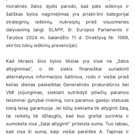
moralinės žalos dydis parodo, kad pats ieškinys ir
šališkas bylos nagrinėjimas yra priskirtini kategorijai
strateginių ieškinių, nukreiptų prieš visuomenės
dalyvavimą (angl. SLAPP, žr. Europos Parlamento ir
Tarybos 2024 m. balandžio 11 d. Direktyvą Nr. 1069,
skirtos tokių ieškinių prevencijai).
Kad tikrasis šios bylos tikslas yra visai ne „žalos
atlyginimas“, o tik siekis finansiškai sunaikinti
alternatyvius informacijos šaltinius, rodo ir viešai prieš
kelias dienas paskelbtas Generalinės prokuratūros bei
VMI įsijungimas, siekiant sutrikdyti piliečių paramos
teisminei gynybai rinkimą, nors paramos gavėjo statusas
tokią teisę garantuoja. Jei būtų siekiama tik atlyginti žalą,
tai reikėtų tik džiaugtis, kad bus greitai surinkta ir
sumokėta visa „žalai atlyginti“ priteista suma. Tuo labiau,
kad visa ši suma, kaip viešai pareiškė A. Tapinas ir