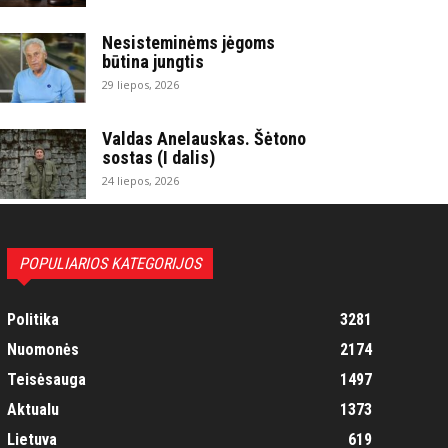
Nesisteminėms jėgoms
būtina jungtis
29 liepos, 2026
Valdas Anelauskas. Šėtono
sostas (I dalis)
24 liepos, 2026
POPULIARIOS KATEGORIJOS
Politika
3281
Nuomonės
2174
Teisėsauga
1497
Aktualu
1373
Lietuva
619