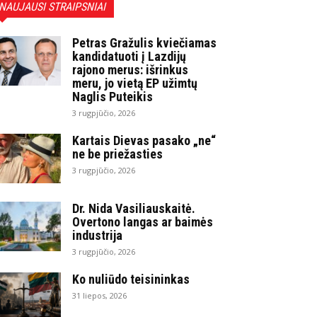
NAUJAUSI STRAIPSNIAI
Petras Gražulis kviečiamas
kandidatuoti į Lazdijų
rajono merus: išrinkus
meru, jo vietą EP užimtų
Naglis Puteikis
3 rugpjūčio, 2026
Kartais Dievas pasako „ne“
ne be priežasties
3 rugpjūčio, 2026
Dr. Nida Vasiliauskaitė.
Overtono langas ar baimės
industrija
3 rugpjūčio, 2026
Ko nuliūdo teisininkas
31 liepos, 2026