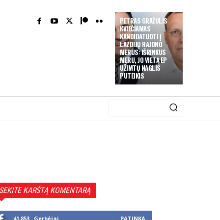
PETRAS GRAŽULIS
KVIEČIAMAS
KANDIDATUOTI Į
LAZDIJŲ RAJONO
MERUS: IŠRINKUS
MERU, JO VIETĄ EP
UŽIMTŲ NAGLIS
PUTEIKIS
SEKITE KARŠTĄ KOMENTARĄ
41,853
Gerbėjai
PATINKA