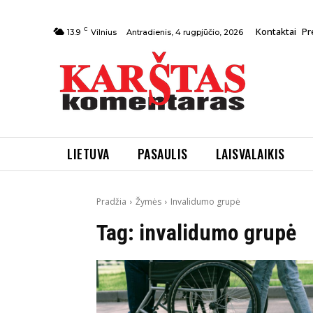
C
Kontaktai
Pr
Antradienis, 4 rugpjūčio, 2026
13.9
Vilnius
LIETUVA
PASAULIS
LAISVALAIKIS
Pradžia
Žymės
Invalidumo grupė
Tag:
invalidumo grupė