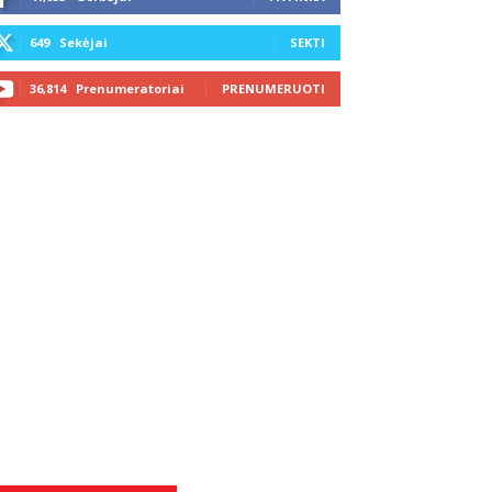
649
Sekėjai
SEKTI
36,814
Prenumeratoriai
PRENUMERUOTI