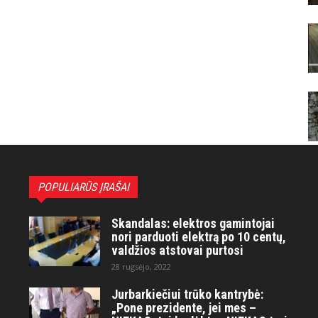
POPULIARŪS ĮRAŠAI
Skandalas: elektros gamintojai
nori parduoti elektrą po 10 centų,
valdžios atstovai purtosi
28 rugsėjo, 2022
Jurbarkiečiui trūko kantrybė:
„Pone prezidente, jei mes –