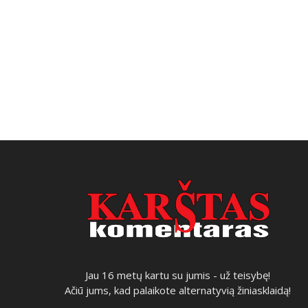
Jau 16 metų kartu su jumis - už teisybę!
Ačiū jums, kad palaikote alternatyvią žiniasklaidą!