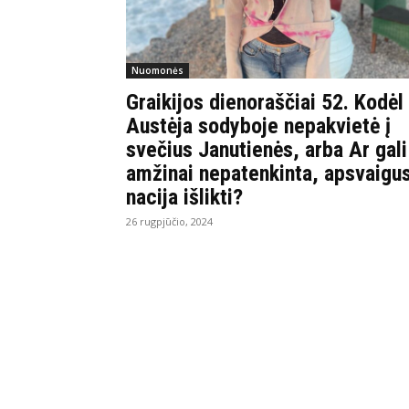
Nuomonės
Graikijos dienoraščiai 52. Kodėl
Austėja sodyboje nepakvietė į
svečius Janutienės, arba Ar gali
amžinai nepatenkinta, apsvaigus
nacija išlikti?
26 rugpjūčio, 2024