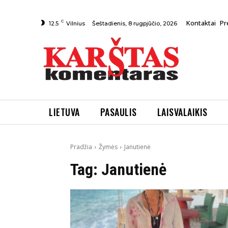
C
Kontaktai
Pr
Šeštadienis, 8 rugpjūčio, 2026
12.5
Vilnius
LIETUVA
PASAULIS
LAISVALAIKIS
Pradžia
Žymės
Janutienė
Tag:
Janutienė