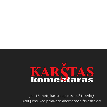
Jau 16 metų kartu su jumis - už teisybę!
Ačiū jums, kad palaikote alternatyvią žiniasklaidą!