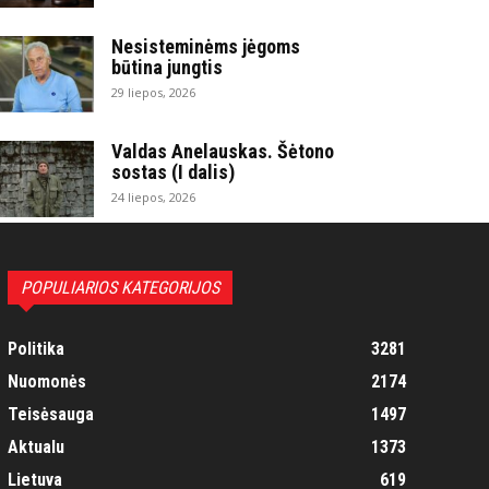
Nesisteminėms jėgoms
būtina jungtis
29 liepos, 2026
Valdas Anelauskas. Šėtono
sostas (I dalis)
24 liepos, 2026
POPULIARIOS KATEGORIJOS
Politika
3281
Nuomonės
2174
Teisėsauga
1497
Aktualu
1373
Lietuva
619