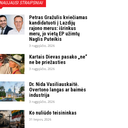
NAUJAUSI STRAIPSNIAI
Petras Gražulis kviečiamas
kandidatuoti į Lazdijų
rajono merus: išrinkus
meru, jo vietą EP užimtų
Naglis Puteikis
3 rugpjūčio, 2026
Kartais Dievas pasako „ne“
ne be priežasties
3 rugpjūčio, 2026
Dr. Nida Vasiliauskaitė.
Overtono langas ar baimės
industrija
3 rugpjūčio, 2026
Ko nuliūdo teisininkas
31 liepos, 2026