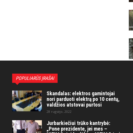
POPULIARŪS ĮRAŠAI
Skandalas: elektros gamintojai
nori parduoti elektrą po 10 centų,
valdžios atstovai purtosi
28 rugsėjo, 2022
Jurbarkiečiui trūko kantrybė:
„Pone prezidente, jei mes –