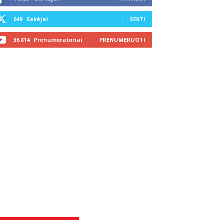
649
Sekėjai
SEKTI
36,814
Prenumeratoriai
PRENUMERUOTI