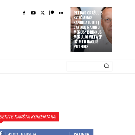
PETRAS GRAŽULIS
KVIEČIAMAS
KANDIDATUOTI Į
LAZDIJŲ RAJONO
MERUS: IŠRINKUS
MERU, JO VIETĄ EP
UŽIMTŲ NAGLIS
PUTEIKIS
SEKITE KARŠTĄ KOMENTARĄ
41,853
Gerbėjai
PATINKA