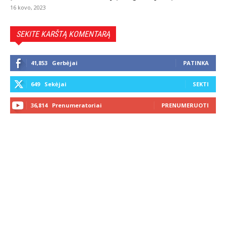
16 kovo, 2023
SEKITE KARŠTĄ KOMENTARĄ
41,853
Gerbėjai
PATINKA
649
Sekėjai
SEKTI
36,814
Prenumeratoriai
PRENUMERUOTI