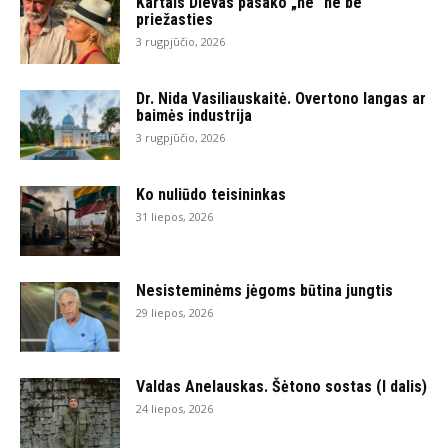
Kartais Dievas pasako „ne“ ne be
priežasties
3 rugpjūčio, 2026
Dr. Nida Vasiliauskaitė. Overtono langas ar
baimės industrija
3 rugpjūčio, 2026
Ko nuliūdo teisininkas
31 liepos, 2026
Nesisteminėms jėgoms būtina jungtis
29 liepos, 2026
Valdas Anelauskas. Šėtono sostas (I dalis)
24 liepos, 2026