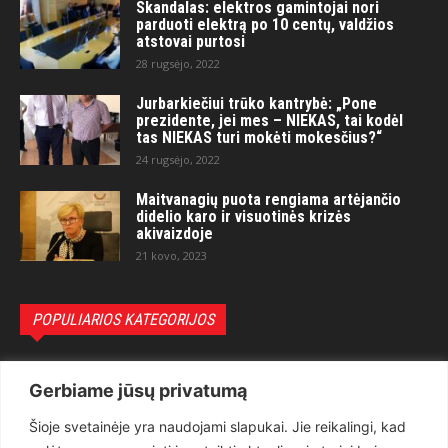
Skandalas: elektros gamintojai nori
parduoti elektrą po 10 centų, valdžios
atstovai purtosi
28 rugsėjo, 2022
Jurbarkiečiui trūko kantrybė: „Pone
prezidente, jei mes – NIEKAS, tai kodėl
tas NIEKAS turi mokėti mokesčius?“
24 rugsėjo, 2022
Maitvanagių puota rengiama artėjančio
didelio karo ir visuotinės krizės
akivaizdoje
21 kovo, 2023
POPULIARIOS KATEGORIJOS
Politika
3281
Gerbiame jūsų privatumą
Nuomonės
2174
Šioje svetainėje yra naudojami slapukai. Jie reikalingi, kad
Teisėsauga
1497