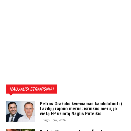
NAUJAUSI STRAIPSNIAI
Petras Gražulis kviečiamas kandidatuoti į
Lazdijų rajono merus: išrinkus meru, jo
vietą EP užimtų Naglis Puteikis
3 rugpjūčio, 2026