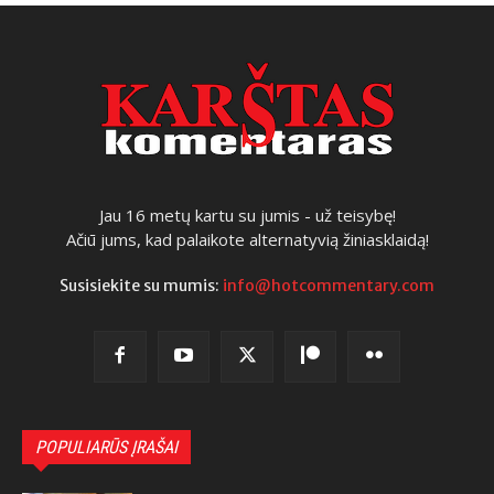
Jau 16 metų kartu su jumis - už teisybę!
Ačiū jums, kad palaikote alternatyvią žiniasklaidą!
Susisiekite su mumis:
info@hotcommentary.com
POPULIARŪS ĮRAŠAI