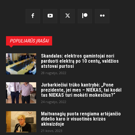
POPULIARŪS ĮRAŠAI
Skandalas: elektros gamintojai nori
parduoti elektrą po 10 centų, valdžios
atstovai purtosi
28 rugsėjo, 2022
Jurbarkiečiui trūko kantrybė: „Pone
prezidente, jei mes – NIEKAS, tai kodėl
tas NIEKAS turi mokėti mokesčius?“
24 rugsėjo, 2022
Maitvanagių puota rengiama artėjančio
didelio karo ir visuotinės krizės
akivaizdoje
21 kovo, 2023