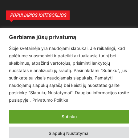
POPULIARIOS KATEGORIJOS
Politika
3281
Gerbiame jūsų privatumą
Nuomonės
2174
Šioje svetainėje yra naudojami slapukai. Jie reikalingi, kad
Teisėsauga
1497
galėtume suasmeninti ir pateikti aktualiausią turinį bei
Aktualu
1373
skelbimus, atpažinti vartotojus, prisiminti lankytojų
Lietuva
619
nuostatas ir analizuoti jų srautą. Pasirinkdami "Sutinku", jūs
sutinkate su visais naudojamais slapukais. Pamatyti
Pasaulis
560
naudojamų slapukų sąrašą bei keisti jų nuostatas galite
Статьи на русском
282
pasirinkę "Slapukų Nustatymai". Daugiau informacijos rasite
Articles in english
160
puslapyje .
Privatumo Politika
Muzika
116
Sutinku
Copyright © 2026 UAB „Goruva“. Visos teisės saugomos.
Slapukų Nustatymai