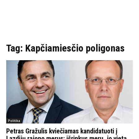
Tag:
Kapčiamiesčio poligonas
Politika
Petras Gražulis kviečiamas kandidatuoti į
Lazdijų rajono merus: išrinkus meru, jo vietą