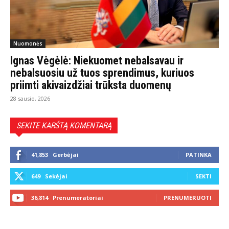
Nuomonės
Ignas Vėgėlė: Niekuomet nebalsavau ir
nebalsuosiu už tuos sprendimus, kuriuos
priimti akivaizdžiai trūksta duomenų
28 sausio, 2026
SEKITE KARŠTĄ KOMENTARĄ
41,853
Gerbėjai
PATINKA
649
Sekėjai
SEKTI
36,814
Prenumeratoriai
PRENUMERUOTI