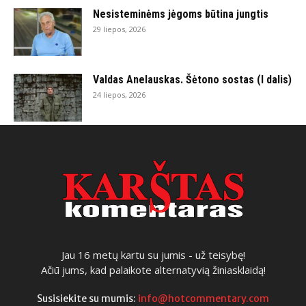
Nesisteminėms jėgoms būtina jungtis
29 liepos, 2026
Valdas Anelauskas. Šėtono sostas (I dalis)
24 liepos, 2026
Jau 16 metų kartu su jumis - už teisybę!
Ačiū jums, kad palaikote alternatyvią žiniasklaidą!
Susisiekite su mumis:
info@hotcommentary.com