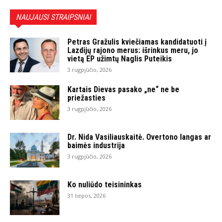
NAUJAUSI STRAIPSNIAI
Petras Gražulis kviečiamas kandidatuoti į
Lazdijų rajono merus: išrinkus meru, jo
vietą EP užimtų Naglis Puteikis
3 rugpjūčio, 2026
Kartais Dievas pasako „ne“ ne be
priežasties
3 rugpjūčio, 2026
Dr. Nida Vasiliauskaitė. Overtono langas ar
baimės industrija
3 rugpjūčio, 2026
Ko nuliūdo teisininkas
31 liepos, 2026