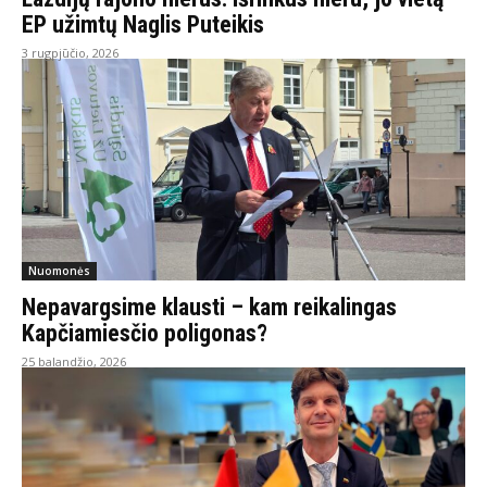
EP užimtų Naglis Puteikis
3 rugpjūčio, 2026
Nuomonės
Nepavargsime klausti – kam reikalingas
Kapčiamiesčio poligonas?
25 balandžio, 2026