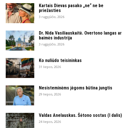
Kartais Dievas pasako „ne“ ne be
priežasties
3 rugpjūčio, 2026
Dr. Nida Vasiliauskaitė. Overtono langas ar
baimės industrija
3 rugpjūčio, 2026
Ko nuliūdo teisininkas
31 liepos, 2026
Nesisteminėms jėgoms būtina jungtis
29 liepos, 2026
Valdas Anelauskas. Šėtono sostas (I dalis)
24 liepos, 2026