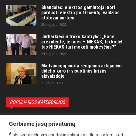
Skandalas: elektros gamintojai nori
parduoti elektrą po 10 centų, valdžios
atstovai purtosi
28 rugsėjo, 2022
Jurbarkiečiui trūko kantrybė: „Pone
prezidente, jei mes – NIEKAS, tai kodėl
tas NIEKAS turi mokėti mokesčius?“
24 rugsėjo, 2022
Maitvanagių puota rengiama artėjančio
didelio karo ir visuotinės krizės
akivaizdoje
21 kovo, 2023
POPULIARIOS KATEGORIJOS
Politika
3281
Gerbiame jūsų privatumą
Nuomonės
2174
Šioje svetainėje yra naudojami slapukai. Jie reikalingi, kad