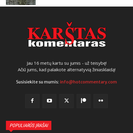
Jau 16 metų kartu su jumis - už teisybę!
Ačiū jums, kad palaikote alternatyvią žiniasklaidą!
Susisiekite su mumis:
info@hotcommentary.com
POPULIARŪS ĮRAŠAI