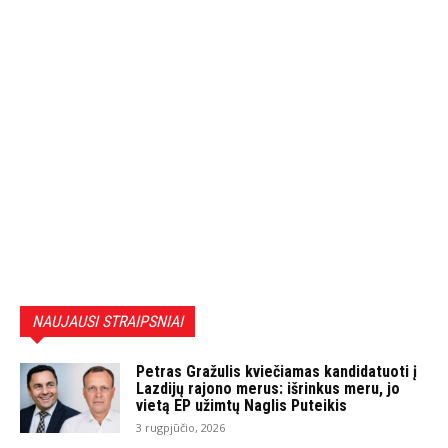
NAUJAUSI STRAIPSNIAI
Petras Gražulis kviečiamas kandidatuoti į
Lazdijų rajono merus: išrinkus meru, jo
vietą EP užimtų Naglis Puteikis
3 rugpjūčio, 2026