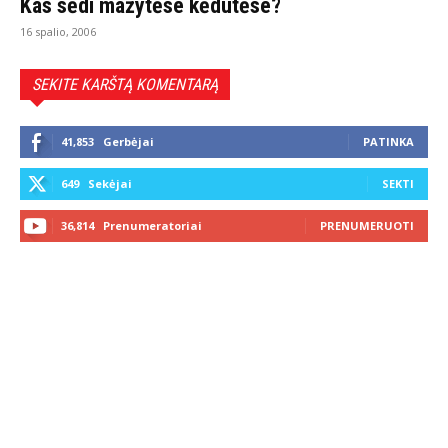
Kas sėdi mažytėse kėdutėse?
16 spalio, 2006
SEKITE KARŠTĄ KOMENTARĄ
41,853
Gerbėjai
PATINKA
649
Sekėjai
SEKTI
36,814
Prenumeratoriai
PRENUMERUOTI