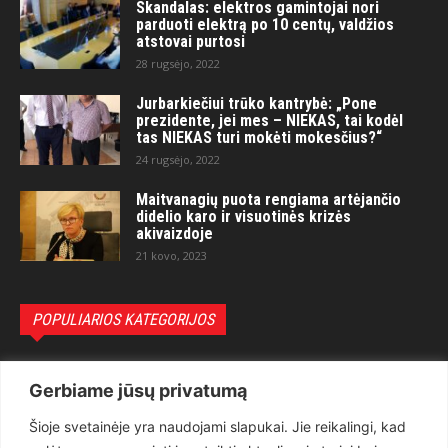
Skandalas: elektros gamintojai nori
parduoti elektrą po 10 centų, valdžios
atstovai purtosi
28 rugsėjo, 2022
Jurbarkiečiui trūko kantrybė: „Pone
prezidente, jei mes – NIEKAS, tai kodėl
tas NIEKAS turi mokėti mokesčius?“
24 rugsėjo, 2022
Maitvanagių puota rengiama artėjančio
didelio karo ir visuotinės krizės
akivaizdoje
21 kovo, 2023
POPULIARIOS KATEGORIJOS
Politika
3281
Gerbiame jūsų privatumą
Nuomonės
2174
Šioje svetainėje yra naudojami slapukai. Jie reikalingi, kad
Teisėsauga
1497