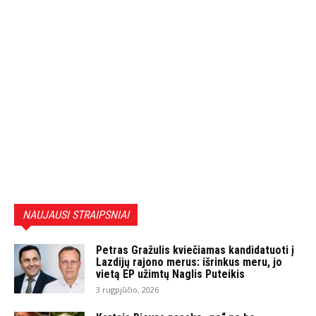
NAUJAUSI STRAIPSNIAI
Petras Gražulis kviečiamas kandidatuoti į
Lazdijų rajono merus: išrinkus meru, jo
vietą EP užimtų Naglis Puteikis
3 rugpjūčio, 2026