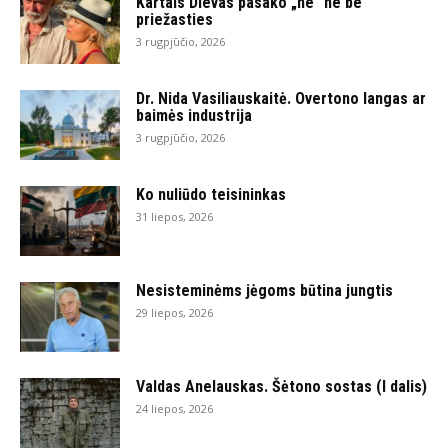
Kartais Dievas pasako „ne“ ne be
priežasties
3 rugpjūčio, 2026
Dr. Nida Vasiliauskaitė. Overtono langas ar
baimės industrija
3 rugpjūčio, 2026
Ko nuliūdo teisininkas
31 liepos, 2026
Nesisteminėms jėgoms būtina jungtis
29 liepos, 2026
Valdas Anelauskas. Šėtono sostas (I dalis)
24 liepos, 2026