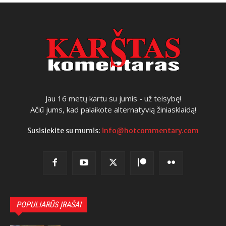
Jau 16 metų kartu su jumis - už teisybę!
Ačiū jums, kad palaikote alternatyvią žiniasklaidą!
Susisiekite su mumis:
info@hotcommentary.com
POPULIARŪS ĮRAŠAI