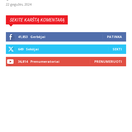
22 gegužės, 2024
SEKITE KARŠTĄ KOMENTARĄ
41,853
Gerbėjai
PATINKA
649
Sekėjai
SEKTI
36,814
Prenumeratoriai
PRENUMERUOTI