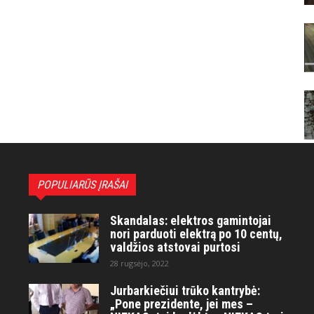
POPULIARŪS ĮRAŠAI
Skandalas: elektros gamintojai
nori parduoti elektrą po 10 centų,
valdžios atstovai purtosi
28 rugsėjo, 2022
Jurbarkiečiui trūko kantrybė:
„Pone prezidente, jei mes –