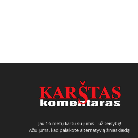
Jau 16 metų kartu su jumis - už teisybę!
Ačiū jums, kad palaikote alternatyvią žiniasklaidą!