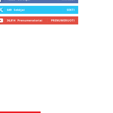
649
Sekėjai
SEKTI
36,814
Prenumeratoriai
PRENUMERUOTI