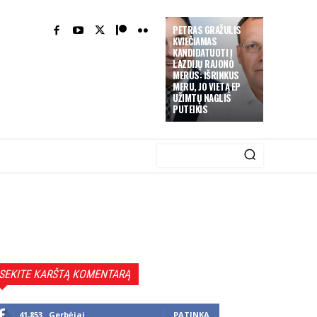
PETRAS GRAŽULIS
KVIEČIAMAS
KANDIDATUOTI Į
LAZDIJŲ RAJONO
MERUS: IŠRINKUS
MERU, JO VIETĄ EP
UŽIMTŲ NAGLIS
PUTEIKIS
SEKITE KARŠTĄ KOMENTARĄ
41,853
Gerbėjai
PATINKA