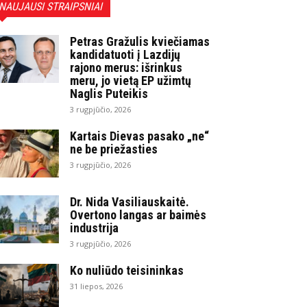
NAUJAUSI STRAIPSNIAI
Petras Gražulis kviečiamas
kandidatuoti į Lazdijų
rajono merus: išrinkus
meru, jo vietą EP užimtų
Naglis Puteikis
3 rugpjūčio, 2026
Kartais Dievas pasako „ne“
ne be priežasties
3 rugpjūčio, 2026
Dr. Nida Vasiliauskaitė.
Overtono langas ar baimės
industrija
3 rugpjūčio, 2026
Ko nuliūdo teisininkas
31 liepos, 2026