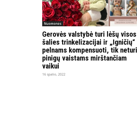
Nuomonės
Gerovės valstybė turi lėšų visos
šalies trinkelizacijai ir „Igničių“
pelnams kompensuoti, tik netur
pinigų vaistams mirštančiam
vaikui
16 spalio, 2022