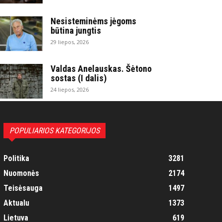
Nesisteminėms jėgoms
būtina jungtis
29 liepos, 2026
Valdas Anelauskas. Šėtono
sostas (I dalis)
24 liepos, 2026
POPULIARIOS KATEGORIJOS
Politika
3281
Nuomonės
2174
Teisėsauga
1497
Aktualu
1373
Lietuva
619