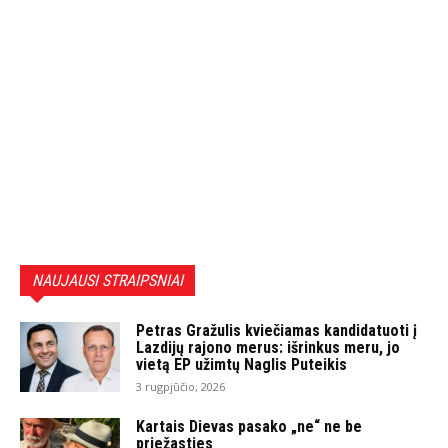
NAUJAUSI STRAIPSNIAI
Petras Gražulis kviečiamas kandidatuoti į
Lazdijų rajono merus: išrinkus meru, jo
vietą EP užimtų Naglis Puteikis
3 rugpjūčio, 2026
Kartais Dievas pasako „ne“ ne be
priežasties