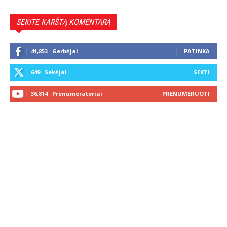
SEKITE KARŠTĄ KOMENTARĄ
41,853
Gerbėjai
PATINKA
649
Sekėjai
SEKTI
36,814
Prenumeratoriai
PRENUMERUOTI