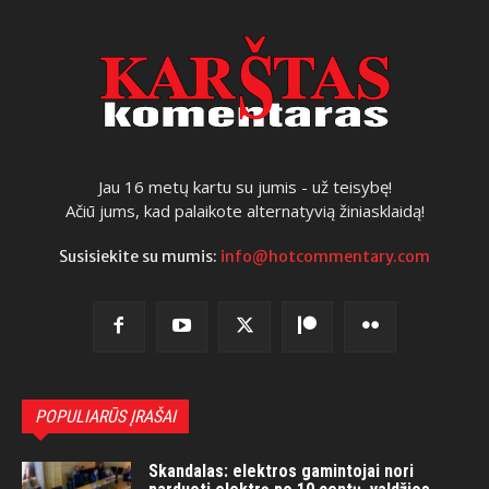
Jau 16 metų kartu su jumis - už teisybę!
Ačiū jums, kad palaikote alternatyvią žiniasklaidą!
Susisiekite su mumis:
info@hotcommentary.com
POPULIARŪS ĮRAŠAI
Skandalas: elektros gamintojai nori