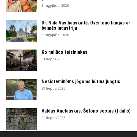
3 rugpjūčio, 2026
Dr. Nida Vasiliauskaitė. Overtono langas ar
baimės industrija
3 rugpjūčio, 2026
Ko nuliūdo teisininkas
31 liepos, 2026
Nesisteminėms jėgoms būtina jungtis
29 liepos, 2026
Valdas Anelauskas. Šėtono sostas (I dalis)
24 liepos, 2026