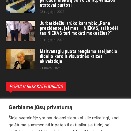
parduoti elektrą po 10 centų, valdžios
atstovai purtosi
28 rugsėjo, 2022
Jurbarkiečiui trūko kantrybė: „Pone
prezidente, jei mes – NIEKAS, tai kodėl
tas NIEKAS turi mokėti mokesčius?“
24 rugsėjo, 2022
Maitvanagių puota rengiama artėjančio
didelio karo ir visuotinės krizės
akivaizdoje
21 kovo, 2023
POPULIARIOS KATEGORIJOS
Politika
3281
Gerbiame jūsų privatumą
Nuomonės
2174
Šioje svetainėje yra naudojami slapukai. Jie reikalingi, kad
Teisėsauga
1497
galėtume suasmeninti ir pateikti aktualiausią turinį bei
Aktualu
1373