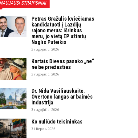
NAUJAUSI STRAIPSNIAI
Petras Gražulis kviečiamas
kandidatuoti į Lazdijų
rajono merus: išrinkus
meru, jo vietą EP užimtų
Naglis Puteikis
3 rugpjūčio, 2026
Kartais Dievas pasako „ne“
ne be priežasties
3 rugpjūčio, 2026
Dr. Nida Vasiliauskaitė.
Overtono langas ar baimės
industrija
3 rugpjūčio, 2026
Ko nuliūdo teisininkas
31 liepos, 2026