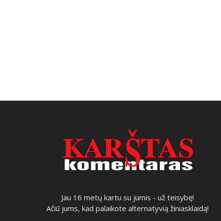
Jau 16 metų kartu su jumis - už teisybę!
Ačiū jums, kad palaikote alternatyvią žiniasklaidą!