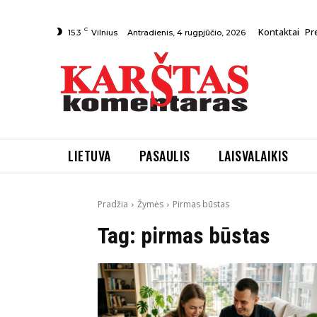
C
Kontaktai
Pr
Antradienis, 4 rugpjūčio, 2026
15.3
Vilnius
LIETUVA
PASAULIS
LAISVALAIKIS
Pradžia
Žymės
Pirmas būstas
Tag:
pirmas būstas