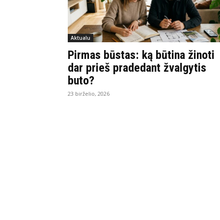
Aktualu
Pirmas būstas: ką būtina žinoti
dar prieš pradedant žvalgytis
buto?
23 birželio, 2026