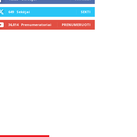
649
Sekėjai
SEKTI
36,814
Prenumeratoriai
PRENUMERUOTI