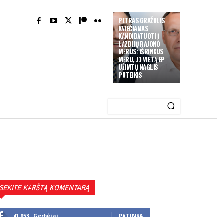
PETRAS GRAŽULIS
KVIEČIAMAS
KANDIDATUOTI Į
LAZDIJŲ RAJONO
MERUS: IŠRINKUS
MERU, JO VIETĄ EP
UŽIMTŲ NAGLIS
PUTEIKIS
SEKITE KARŠTĄ KOMENTARĄ
41,853
Gerbėjai
PATINKA