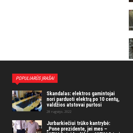
POPULIARŪS ĮRAŠAI
Skandalas: elektros gamintojai
nori parduoti elektrą po 10 centų,
valdžios atstovai purtosi
28 rugsėjo, 2022
Jurbarkiečiui trūko kantrybė:
„Pone prezidente, jei mes –