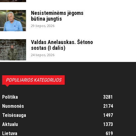
Nesisteminėms jėgoms
būtina jungtis
29 liepos, 2026
Valdas Anelauskas. Šėtono
sostas (I dalis)
24 liepos, 2026
POPULIARIOS KATEGORIJOS
Politika
3281
Nuomonės
2174
Teisėsauga
1497
Aktualu
1373
Lietuva
619