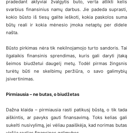
pradedant aktyviai žvalgytis buto, verta atlikti kelis
svarbius finansinius namų darbus. Jie padeda suprasti,
kokio būsto iš tiesų galite ieškoti, kokia paskolos suma
būtų reali ir kokia mėnesio įmoka netaptų per didele
našta.
Būsto pirkimas nėra tik nekilnojamojo turto sandoris. Tai
ilgalaikis finansinis sprendimas, kuris gali daryti įtaką
šeimos biudžetui daugelį metų. Todėl pirmas žingsnis
turėtų būti ne skelbimų peržiūra, o savo galimybių
įsivertinimas.
Pirmiausia – ne butas, o biudžetas
Dažna klaida – pirmiausia rasti patikusį būstą, o tik tada
aiškintis, ar pavyks gauti finansavimą. Toks kelias gali
sukelti nusivylimą, jei vėliau paaiškėja, kad norimas butas
viršija realias finansines galimybes.