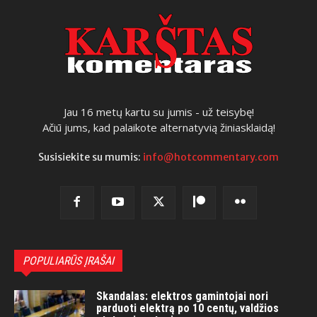
Jau 16 metų kartu su jumis - už teisybę!
Ačiū jums, kad palaikote alternatyvią žiniasklaidą!
Susisiekite su mumis:
info@hotcommentary.com
POPULIARŪS ĮRAŠAI
Skandalas: elektros gamintojai nori
parduoti elektrą po 10 centų, valdžios