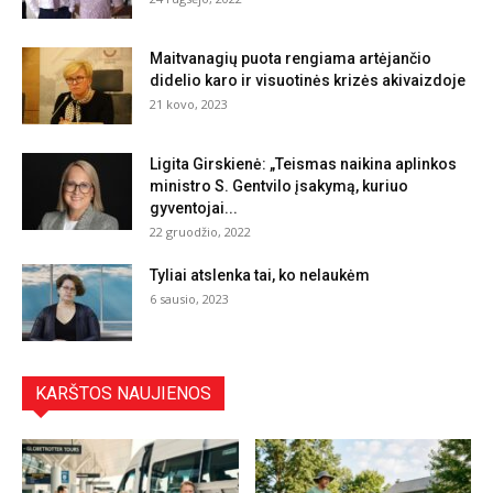
Maitvanagių puota rengiama artėjančio
didelio karo ir visuotinės krizės akivaizdoje
21 kovo, 2023
Ligita Girskienė: „Teismas naikina aplinkos
ministro S. Gentvilo įsakymą, kuriuo
gyventojai...
22 gruodžio, 2022
Tyliai atslenka tai, ko nelaukėm
6 sausio, 2023
KARŠTOS NAUJIENOS