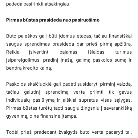
padeda pasirinkti atsakingiau.
Pirmas būstas prasideda nuo pasiruošimo
Buto paieškos gali būti įdomus etapas, tačiau finansiškai
saugus sprendimas prasideda dar prieš pirmą apžiūrą.
Reikia įsivertinti pajamas, išlaidas, turimus
įsipareigojimus, pradinį įnašą, galimą paskolos sumą ir
bendrą kredito kainą.
Paskolos skaičiuoklė gali padėti susidaryti pirminį vaizdą,
tačiau galutinį sprendimą verta priimti tik gavus
individualų pasiūlymą ir aiškiai supratus visas sąlygas.
Pirmas būstas turėtų tapti saugiu žingsniu į savarankišką
gyvenimą, o ne finansine įtampa.
Todėl prieš pradedant žvalgytis buto verta padaryti tai,