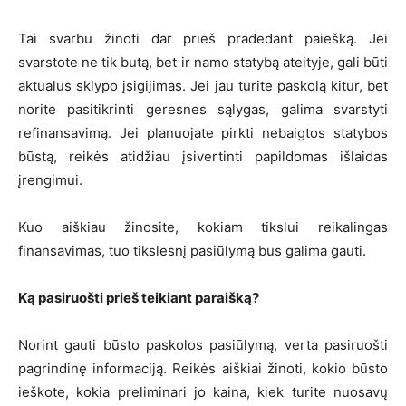
Tai svarbu žinoti dar prieš pradedant paiešką. Jei
svarstote ne tik butą, bet ir namo statybą ateityje, gali būti
aktualus sklypo įsigijimas. Jei jau turite paskolą kitur, bet
norite pasitikrinti geresnes sąlygas, galima svarstyti
refinansavimą. Jei planuojate pirkti nebaigtos statybos
būstą, reikės atidžiau įsivertinti papildomas išlaidas
įrengimui.
Kuo aiškiau žinosite, kokiam tikslui reikalingas
finansavimas, tuo tikslesnį pasiūlymą bus galima gauti.
Ką pasiruošti prieš teikiant paraišką?
Norint gauti būsto paskolos pasiūlymą, verta pasiruošti
pagrindinę informaciją. Reikės aiškiai žinoti, kokio būsto
ieškote, kokia preliminari jo kaina, kiek turite nuosavų