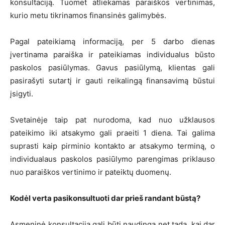
konsultaciją. Tuomet atliekamas paraiškos vertinimas,
kurio metu tikrinamos finansinės galimybės.
Pagal pateikiamą informaciją, per 5 darbo dienas
įvertinama paraiška ir pateikiamas individualus būsto
paskolos pasiūlymas. Gavus pasiūlymą, klientas gali
pasirašyti sutartį ir gauti reikalingą finansavimą būstui
įsigyti.
Svetainėje taip pat nurodoma, kad nuo užklausos
pateikimo iki atsakymo gali praeiti 1 diena. Tai galima
suprasti kaip pirminio kontakto ar atsakymo terminą, o
individualaus paskolos pasiūlymo parengimas priklauso
nuo paraiškos vertinimo ir pateiktų duomenų.
Kodėl verta pasikonsultuoti dar prieš randant būstą?
Asmeninė konsultacija gali būti naudinga net tada, kai dar