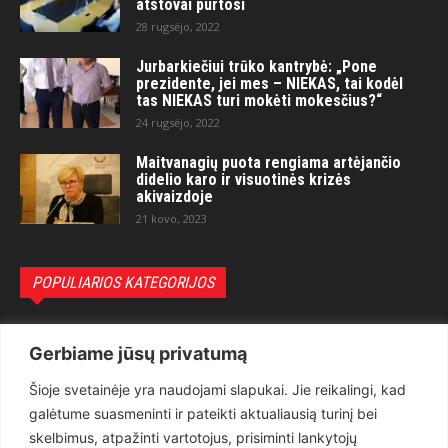
atstovai purtosi
28 rugsėjo, 2022
Jurbarkiečiui trūko kantrybė: „Pone
prezidente, jei mes – NIEKAS, tai kodėl
tas NIEKAS turi mokėti mokesčius?“
24 rugsėjo, 2022
Maitvanagių puota rengiama artėjančio
didelio karo ir visuotinės krizės
akivaizdoje
21 kovo, 2023
POPULIARIOS KATEGORIJOS
Politika
3281
Gerbiame jūsų privatumą
Nuomonės
2174
Šioje svetainėje yra naudojami slapukai. Jie reikalingi, kad
Teisėsauga
1497
galėtume suasmeninti ir pateikti aktualiausią turinį bei
Aktualu
1373
skelbimus, atpažinti vartotojus, prisiminti lankytojų