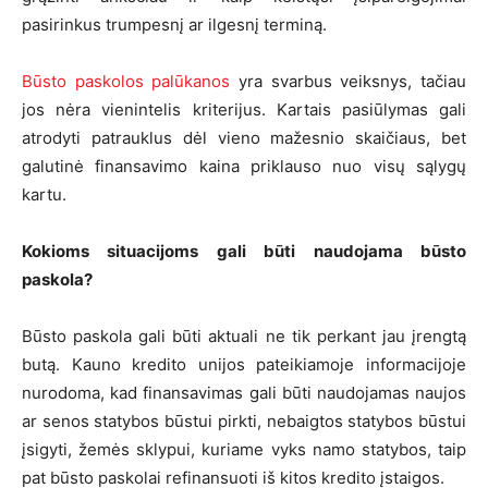
pasirinkus trumpesnį ar ilgesnį terminą.
Būsto paskolos palūkanos
yra svarbus veiksnys, tačiau
jos nėra vienintelis kriterijus. Kartais pasiūlymas gali
atrodyti patrauklus dėl vieno mažesnio skaičiaus, bet
galutinė finansavimo kaina priklauso nuo visų sąlygų
kartu.
Kokioms situacijoms gali būti naudojama būsto
paskola?
Būsto paskola gali būti aktuali ne tik perkant jau įrengtą
butą. Kauno kredito unijos pateikiamoje informacijoje
nurodoma, kad finansavimas gali būti naudojamas naujos
ar senos statybos būstui pirkti, nebaigtos statybos būstui
įsigyti, žemės sklypui, kuriame vyks namo statybos, taip
pat būsto paskolai refinansuoti iš kitos kredito įstaigos.