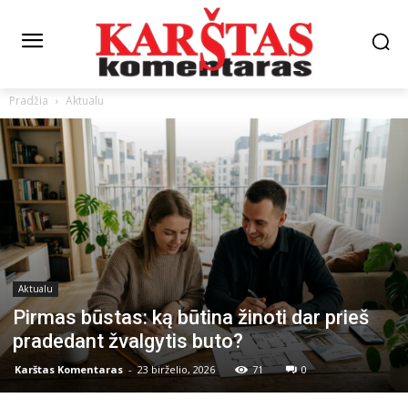
Pradžia
Aktualu
Aktualu
Pirmas būstas: ką būtina žinoti dar prieš
pradedant žvalgytis buto?
Karštas Komentaras
-
23 birželio, 2026
71
0