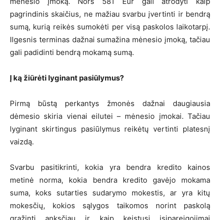
mėnesio įmoką. Nors 581 Eur gali atrodyti kaip
pagrindinis skaičius, ne mažiau svarbu įvertinti ir bendrą
sumą, kurią reikės sumokėti per visą paskolos laikotarpį.
Ilgesnis terminas dažnai sumažina mėnesio įmoką, tačiau
gali padidinti bendrą mokamą sumą.
Į ką žiūrėti lyginant pasiūlymus?
Pirmą būstą perkantys žmonės dažnai daugiausia
dėmesio skiria vienai eilutei – mėnesio įmokai. Tačiau
lyginant skirtingus pasiūlymus reikėtų vertinti platesnį
vaizdą.
Svarbu pasitikrinti, kokia yra bendra kredito kainos
metinė norma, kokia bendra kredito gavėjo mokama
suma, koks sutarties sudarymo mokestis, ar yra kitų
mokesčių, kokios sąlygos taikomos norint paskolą
grąžinti anksčiau ir kaip keistųsi įsipareigojimai