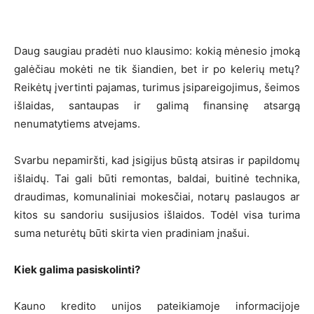
Daug saugiau pradėti nuo klausimo: kokią mėnesio įmoką
galėčiau mokėti ne tik šiandien, bet ir po kelerių metų?
Reikėtų įvertinti pajamas, turimus įsipareigojimus, šeimos
išlaidas, santaupas ir galimą finansinę atsargą
nenumatytiems atvejams.
Svarbu nepamiršti, kad įsigijus būstą atsiras ir papildomų
išlaidų. Tai gali būti remontas, baldai, buitinė technika,
draudimas, komunaliniai mokesčiai, notarų paslaugos ar
kitos su sandoriu susijusios išlaidos. Todėl visa turima
suma neturėtų būti skirta vien pradiniam įnašui.
Kiek galima pasiskolinti?
Kauno kredito unijos pateikiamoje informacijoje