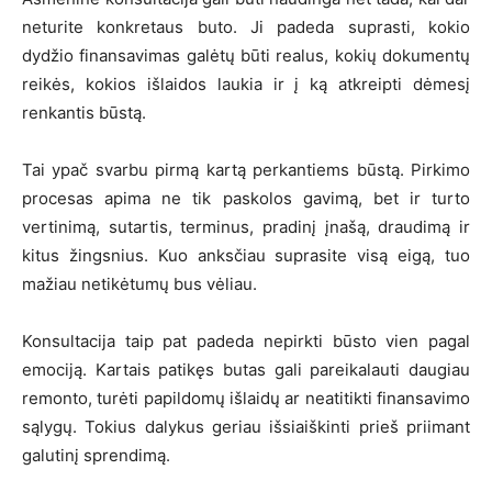
neturite konkretaus buto. Ji padeda suprasti, kokio
dydžio finansavimas galėtų būti realus, kokių dokumentų
reikės, kokios išlaidos laukia ir į ką atkreipti dėmesį
renkantis būstą.
Tai ypač svarbu pirmą kartą perkantiems būstą. Pirkimo
procesas apima ne tik paskolos gavimą, bet ir turto
vertinimą, sutartis, terminus, pradinį įnašą, draudimą ir
kitus žingsnius. Kuo anksčiau suprasite visą eigą, tuo
mažiau netikėtumų bus vėliau.
Konsultacija taip pat padeda nepirkti būsto vien pagal
emociją. Kartais patikęs butas gali pareikalauti daugiau
remonto, turėti papildomų išlaidų ar neatitikti finansavimo
sąlygų. Tokius dalykus geriau išsiaiškinti prieš priimant
galutinį sprendimą.