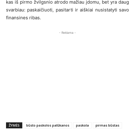
kas iš pirmo žvilgsnio atrodo mažiau įdomu, bet yra daug
svarbiau: paskaičiuoti, pasitarti ir aiškiai nusistatyti savo
finansines ribas.
- Reklama -
ŽYMĖS
būsto paskolos palūkanos
paskola
pirmas būstas