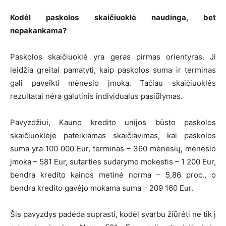
Kodėl paskolos skaičiuoklė naudinga, bet
nepakankama?
Paskolos skaičiuoklė yra geras pirmas orientyras. Ji
leidžia greitai pamatyti, kaip paskolos suma ir terminas
gali paveikti mėnesio įmoką. Tačiau skaičiuoklės
rezultatai nėra galutinis individualus pasiūlymas.
Pavyzdžiui, Kauno kredito unijos būsto paskolos
skaičiuoklėje pateikiamas skaičiavimas, kai paskolos
suma yra 100 000 Eur, terminas – 360 mėnesių, mėnesio
įmoka – 581 Eur, sutarties sudarymo mokestis – 1 200 Eur,
bendra kredito kainos metinė norma – 5,86 proc., o
bendra kredito gavėjo mokama suma – 209 160 Eur.
Šis pavyzdys padeda suprasti, kodėl svarbu žiūrėti ne tik į