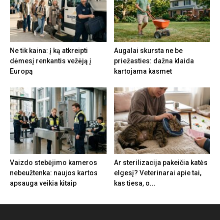
Ne tik kaina: į ką atkreipti
Augalai skursta ne be
dėmesį renkantis vežėją į
priežasties: dažna klaida
Europą
kartojama kasmet
Vaizdo stebėjimo kameros
Ar sterilizacija pakeičia katės
nebeužtenka: naujos kartos
elgesį? Veterinarai apie tai,
apsauga veikia kitaip
kas tiesa, o...