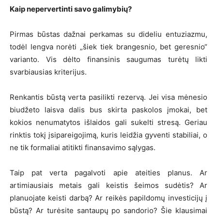
Kaip nepervertinti savo galimybių?
Pirmas būstas dažnai perkamas su dideliu entuziazmu,
todėl lengva norėti „šiek tiek brangesnio, bet geresnio“
varianto. Vis dėlto finansinis saugumas turėtų likti
svarbiausias kriterijus.
Renkantis būstą verta pasilikti rezervą. Jei visa mėnesio
biudžeto laisva dalis bus skirta paskolos įmokai, bet
kokios nenumatytos išlaidos gali sukelti stresą. Geriau
rinktis tokį įsipareigojimą, kuris leidžia gyventi stabiliai, o
ne tik formaliai atitikti finansavimo sąlygas.
Taip pat verta pagalvoti apie ateities planus. Ar
artimiausiais metais gali keistis šeimos sudėtis? Ar
planuojate keisti darbą? Ar reikės papildomų investicijų į
būstą? Ar turėsite santaupų po sandorio? Šie klausimai