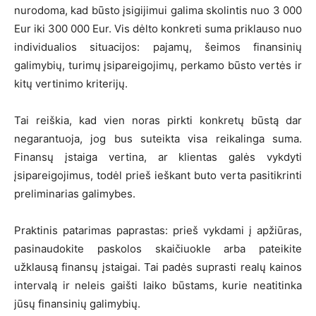
nurodoma, kad būsto įsigijimui galima skolintis nuo 3 000
Eur iki 300 000 Eur. Vis dėlto konkreti suma priklauso nuo
individualios situacijos: pajamų, šeimos finansinių
galimybių, turimų įsipareigojimų, perkamo būsto vertės ir
kitų vertinimo kriterijų.
Tai reiškia, kad vien noras pirkti konkretų būstą dar
negarantuoja, jog bus suteikta visa reikalinga suma.
Finansų įstaiga vertina, ar klientas galės vykdyti
įsipareigojimus, todėl prieš ieškant buto verta pasitikrinti
preliminarias galimybes.
Praktinis patarimas paprastas: prieš vykdami į apžiūras,
pasinaudokite paskolos skaičiuokle arba pateikite
užklausą finansų įstaigai. Tai padės suprasti realų kainos
intervalą ir neleis gaišti laiko būstams, kurie neatitinka
jūsų finansinių galimybių.