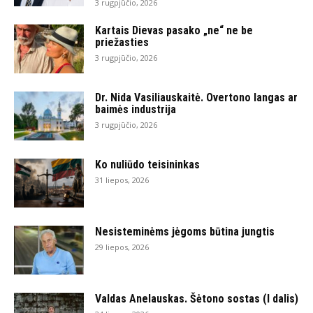
3 rugpjūčio, 2026
Kartais Dievas pasako „ne“ ne be
priežasties
3 rugpjūčio, 2026
Dr. Nida Vasiliauskaitė. Overtono langas ar
baimės industrija
3 rugpjūčio, 2026
Ko nuliūdo teisininkas
31 liepos, 2026
Nesisteminėms jėgoms būtina jungtis
29 liepos, 2026
Valdas Anelauskas. Šėtono sostas (I dalis)