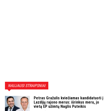
NAUJAUSI STRAIPSNIAI
Petras Gražulis kviečiamas kandidatuoti į
Lazdijų rajono merus: išrinkus meru, jo
vietą EP užimtų Naglis Puteikis