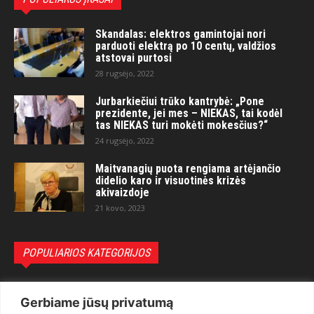
Skandalas: elektros gamintojai nori
parduoti elektrą po 10 centų, valdžios
atstovai purtosi
28 rugsėjo, 2022
Jurbarkiečiui trūko kantrybė: „Pone
prezidente, jei mes – NIEKAS, tai kodėl
tas NIEKAS turi mokėti mokesčius?“
24 rugsėjo, 2022
Maitvanagių puota rengiama artėjančio
didelio karo ir visuotinės krizės
akivaizdoje
21 kovo, 2023
POPULIARIOS KATEGORIJOS
Politika
3281
Gerbiame jūsų privatumą
Nuomonės
2174