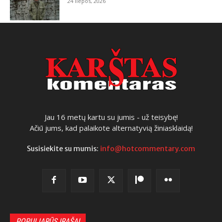
24 liepos, 2026
Jau 16 metų kartu su jumis - už teisybę!
Ačiū jums, kad palaikote alternatyvią žiniasklaidą!
Susisiekite su mumis:
info@hotcommentary.com
POPULIARŪS ĮRAŠAI