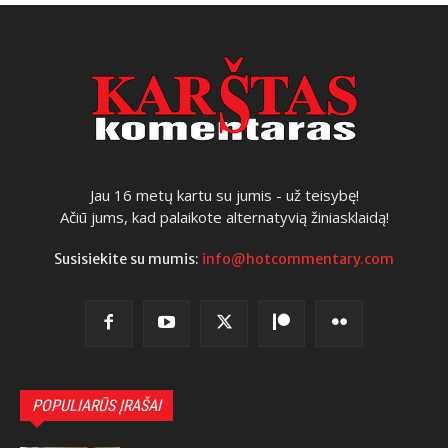
Jau 16 metų kartu su jumis - už teisybę!
Ačiū jums, kad palaikote alternatyvią žiniasklaidą!
Susisiekite su mumis:
info@hotcommentary.com
POPULIARŪS ĮRAŠAI