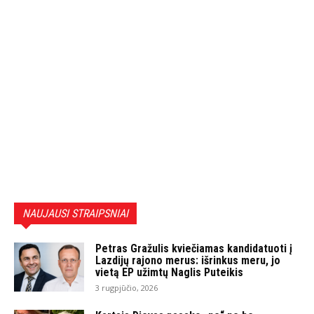
NAUJAUSI STRAIPSNIAI
Petras Gražulis kviečiamas kandidatuoti į
Lazdijų rajono merus: išrinkus meru, jo
vietą EP užimtų Naglis Puteikis
3 rugpjūčio, 2026