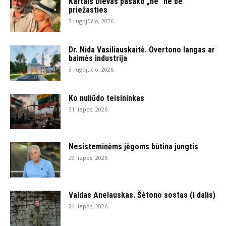
Kartais Dievas pasako „ne“ ne be
priežasties
3 rugpjūčio, 2026
Dr. Nida Vasiliauskaitė. Overtono langas ar
baimės industrija
3 rugpjūčio, 2026
Ko nuliūdo teisininkas
31 liepos, 2026
Nesisteminėms jėgoms būtina jungtis
29 liepos, 2026
Valdas Anelauskas. Šėtono sostas (I dalis)
24 liepos, 2026