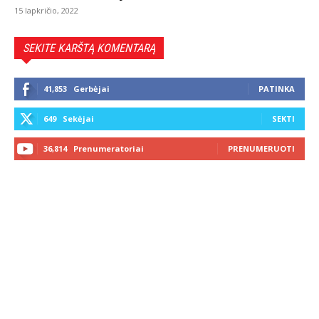
15 lapkričio, 2022
SEKITE KARŠTĄ KOMENTARĄ
41,853
Gerbėjai
PATINKA
649
Sekėjai
SEKTI
36,814
Prenumeratoriai
PRENUMERUOTI