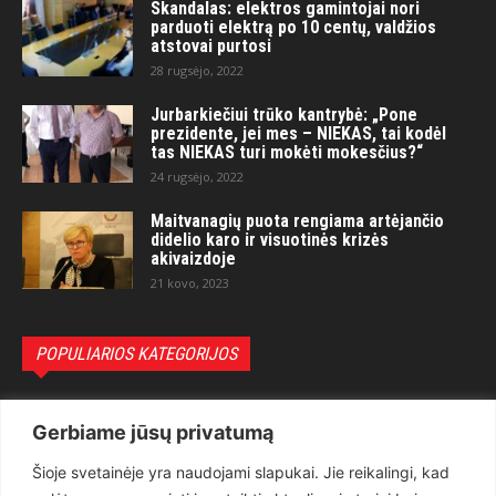
Skandalas: elektros gamintojai nori
parduoti elektrą po 10 centų, valdžios
atstovai purtosi
28 rugsėjo, 2022
Jurbarkiečiui trūko kantrybė: „Pone
prezidente, jei mes – NIEKAS, tai kodėl
tas NIEKAS turi mokėti mokesčius?“
24 rugsėjo, 2022
Maitvanagių puota rengiama artėjančio
didelio karo ir visuotinės krizės
akivaizdoje
21 kovo, 2023
POPULIARIOS KATEGORIJOS
Politika
3281
Gerbiame jūsų privatumą
Nuomonės
2174
Šioje svetainėje yra naudojami slapukai. Jie reikalingi, kad
Teisėsauga
1497