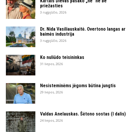
Kartais Dievas pasako „ne“ ne be
priežasties
3 rugpjūčio, 2026
Dr. Nida Vasiliauskaitė. Overtono langas ar
baimės industrija
3 rugpjūčio, 2026
Ko nuliūdo teisininkas
31 liepos, 2026
Nesisteminėms jėgoms būtina jungtis
29 liepos, 2026
Valdas Anelauskas. Šėtono sostas (I dalis)
24 liepos, 2026