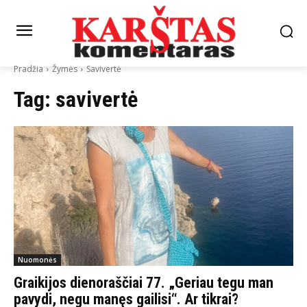
Pradžia
Žymės
Savivertė
Tag:
savivertė
Nuomonės
Graikijos dienoraščiai 77. „Geriau tegu man
pavydi, negu manęs gailisi“. Ar tikrai?