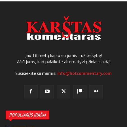
Jau 16 metų kartu su jumis - už teisybę!
Ačiū jums, kad palaikote alternatyvią žiniasklaidą!
Susisiekite su mumis:
info@hotcommentary.com
POPULIARŪS ĮRAŠAI