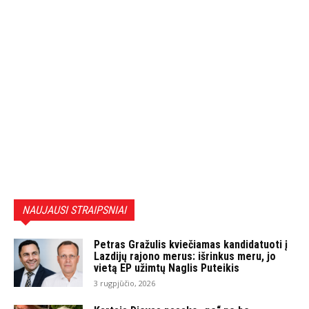
NAUJAUSI STRAIPSNIAI
Petras Gražulis kviečiamas kandidatuoti į
Lazdijų rajono merus: išrinkus meru, jo
vietą EP užimtų Naglis Puteikis
3 rugpjūčio, 2026