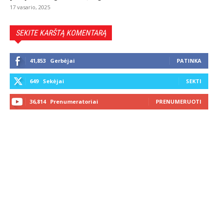
17 vasario, 2025
SEKITE KARŠTĄ KOMENTARĄ
41,853
Gerbėjai
PATINKA
649
Sekėjai
SEKTI
36,814
Prenumeratoriai
PRENUMERUOTI