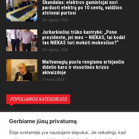
Skandalas: elektros gamintojai nori
parduoti elektrą po 10 centų, valdžios
atstovai purtosi
28 rugsėjo, 2022
Jurbarkiečiui trūko kantrybė: „Pone
prezidente, jei mes – NIEKAS, tai kodėl
tas NIEKAS turi mokėti mokesčius?“
24 rugsėjo, 2022
Maitvanagių puota rengiama artėjančio
didelio karo ir visuotinės krizės
akivaizdoje
21 kovo, 2023
POPULIARIOS KATEGORIJOS
Politika
3281
Gerbiame jūsų privatumą
Nuomonės
2174
Šioje svetainėje yra naudojami slapukai. Jie reikalingi, kad
Teisėsauga
1497