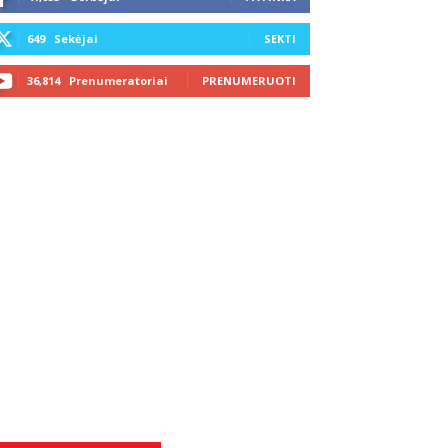
649
Sekėjai
SEKTI
36,814
Prenumeratoriai
PRENUMERUOTI