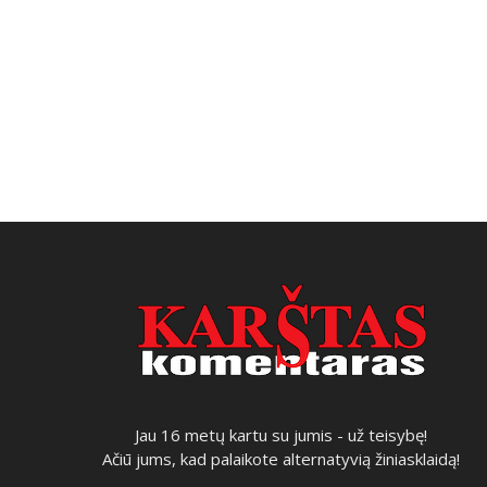
Jau 16 metų kartu su jumis - už teisybę!
Ačiū jums, kad palaikote alternatyvią žiniasklaidą!