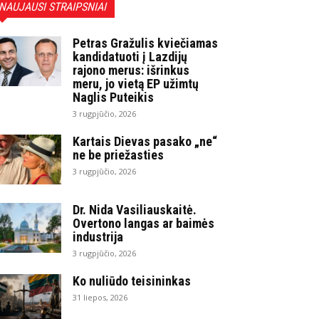
NAUJAUSI STRAIPSNIAI
Petras Gražulis kviečiamas
kandidatuoti į Lazdijų
rajono merus: išrinkus
meru, jo vietą EP užimtų
Naglis Puteikis
3 rugpjūčio, 2026
Kartais Dievas pasako „ne“
ne be priežasties
3 rugpjūčio, 2026
Dr. Nida Vasiliauskaitė.
Overtono langas ar baimės
industrija
3 rugpjūčio, 2026
Ko nuliūdo teisininkas
31 liepos, 2026