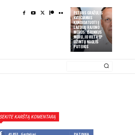
PETRAS GRAŽULIS
KVIEČIAMAS
KANDIDATUOTI Į
LAZDIJŲ RAJONO
MERUS: IŠRINKUS
MERU, JO VIETĄ EP
UŽIMTŲ NAGLIS
PUTEIKIS
SEKITE KARŠTĄ KOMENTARĄ
41,853
Gerbėjai
PATINKA