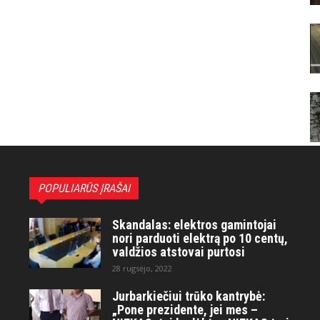
POPULIARŪS ĮRAŠAI
Skandalas: elektros gamintojai
nori parduoti elektrą po 10 centų,
valdžios atstovai purtosi
28 rugsėjo, 2022
Jurbarkiečiui trūko kantrybė:
„Pone prezidente, jei mes –