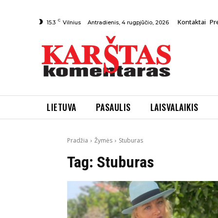
C
Kontaktai
Pr
Antradienis, 4 rugpjūčio, 2026
15.3
Vilnius
LIETUVA
PASAULIS
LAISVALAIKIS
Pradžia
Žymės
Stuburas
Tag:
Stuburas