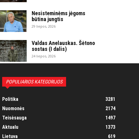
Nesisteminėms jėgoms
būtina jungtis
29 liepos, 2026
Valdas Anelauskas. Šėtono
sostas (I dalis)
24 liepos, 2026
POPULIARIOS KATEGORIJOS
Politika
3281
Nuomonės
2174
Teisėsauga
1497
Aktualu
1373
Lietuva
619