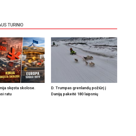
AUS TURINIO
inija skęsta skolose.
D. Trumpas grenlandų požiūrį į
si ratu
Daniją pakeitė 180 laipsnių