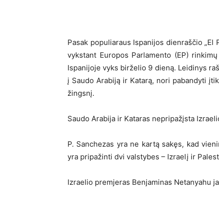
Pasak populiaraus Ispanijos dienraščio „El P
vykstant Europos Parlamento (EP) rinkimų 
Ispanijoje vyks birželio 9 dieną. Leidinys ra
į Saudo Arabiją ir Katarą, nori pabandyti įti
žingsnį.
Saudo Arabija ir Kataras nepripažįsta Izraeli
P. Sanchezas yra ne kartą sakęs, kad vienint
yra pripažinti dvi valstybes – Izraelį ir Palest
Izraelio premjeras Benjaminas Netanyahu jau