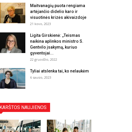
Maitvanagių puota rengiama
artėjančio didelio karo ir
visuotinės krizės akivaizdoje
21 kovo, 2023
Ligita Girskienė: „Teismas
naikina aplinkos ministro S.
Gentvilo įsakymą, kuriuo
gyventojai...
22 gruodžio, 2022
Tyliai atslenka tai, ko nelaukėm
6 sausio, 2023
KARŠTOS NAUJIENOS