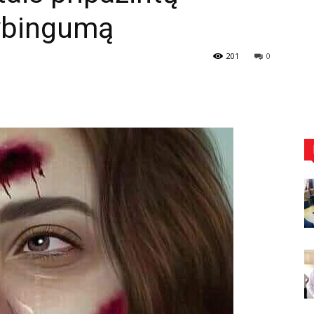
tybingumą
201
0