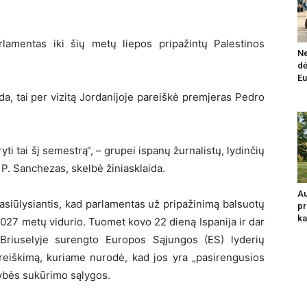
arlamentas iki šių metų liepos pripažintų Palestinos
Ne
dė
Eu
da, tai per vizitą Jordanijoje pareiškė premjeras Pedro
ti tai šį semestrą“, – grupei ispanų žurnalistų, lydinčių
ė P. Sanchezas, skelbė žiniasklaida.
Au
siūlysiantis, kad parlamentas už pripažinimą balsuotų
pr
ka
i 2027 metų vidurio. Tuomet kovo 22 dieną Ispanija ir dar
– Briuselyje surengto Europos Sąjungos (ES) lyderių
reiškimą, kuriame nurodė, kad jos yra „pasirengusios
stybės sukūrimo sąlygos.