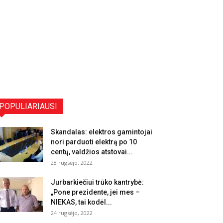
POPULIARIAUSI
Skandalas: elektros gamintojai
nori parduoti elektrą po 10
centų, valdžios atstovai...
28 rugsėjo, 2022
Jurbarkiečiui trūko kantrybė:
„Pone prezidente, jei mes –
NIEKAS, tai kodėl...
24 rugsėjo, 2022