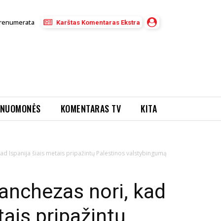
renumerata
Karštas Komentaras Ekstra
NUOMONĖS
KOMENTARAS TV
KITA
kad Ispanija šiais metais pripažintų Palestinos valstybingumą
Sanchezas nori, kad
tais pripažintų