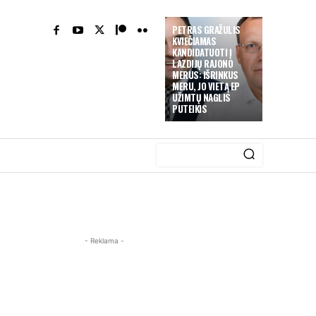
PETRAS GRAŽULIS
KVIEČIAMAS
KANDIDATUOTI Į
LAZDIJŲ RAJONO
MERUS: IŠRINKUS
MERU, JO VIETĄ EP
UŽIMTŲ NAGLIS
PUTEIKIS
- Reklama -