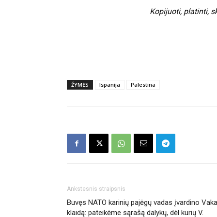
Kopijuoti, platinti,
ŽYMĖS
Ispanija
Palestina
Ankstesnis straipsnis
Buvęs NATO karinių pajėgų vadas įvardino Vak
klaidą: pateikėme sąrašą dalykų, dėl kurių V.