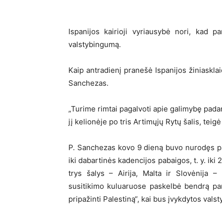
Ispanijos kairioji vyriausybė nori, kad p
valstybingumą.
Kaip antradienį pranešė Ispanijos žiniasklai
Sanchezas.
„Turime rimtai pagalvoti apie galimybę padary
jį kelionėje po tris Artimųjų Rytų šalis, teig
P. Sanchezas kovo 9 dieną buvo nurodęs pa
iki dabartinės kadencijos pabaigos, t. y. ik
trys šalys – Airija, Malta ir Slovėnija 
susitikimo kuluaruose paskelbė bendrą pa
pripažinti Palestiną“, kai bus įvykdytos val