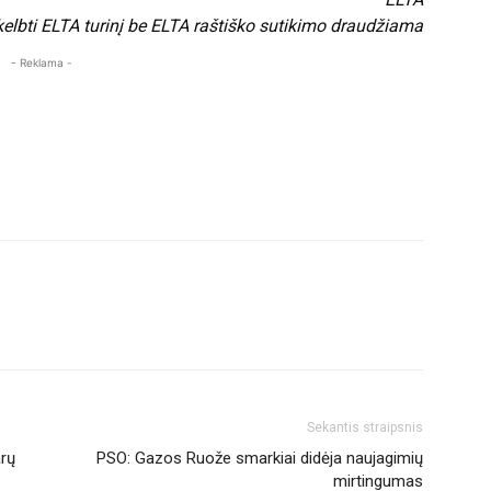
 skelbti ELTA turinį be ELTA raštiško sutikimo draudžiama
- Reklama -
Sekantis straipsnis
arų
PSO: Gazos Ruože smarkiai didėja naujagimių
mirtingumas