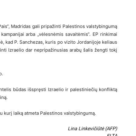
ais“, Madridas gali pripažinti Palestinos valstybingumą
kampanijai arba „vėlesnėmis savaitėmis“. EP rinkimai
šė, kad P. Sanchezas, kuris po vizito Jordanijoje keliaus
kinti Izraelio dar nepripažinusias arabų šalis žengti tokį
o.
elis būdas išspręsti Izraelio ir palestiniečių konfliktą
iną.
 kurį laiką atmeta Palestinos valstybingumą.
Lina Linkevičiūtė (AFP)
ELTA