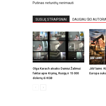
Putinas neturėtų nerimauti
SUSIJĘ STRAIPSNIAI
DAUGIAU ŠIO AUTORI
Olga Karach atsako Dainiui Žalimui:
JAV laimi. K
faktai apie Krymą, Rusiją ir 15 000
Europa suka
dolerių iš KGB