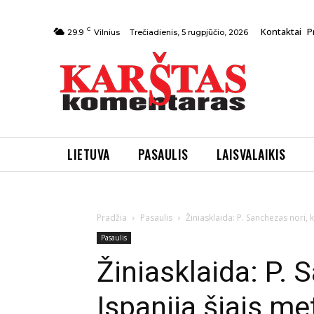
C
Kontaktai
P
Trečiadienis, 5 rugpjūčio, 2026
29.9
Vilnius
LIETUVA
PASAULIS
LAISVALAIKIS
Pradžia
Pasaulis
Žiniasklaida: P. Sanchezas nori, 
Pasaulis
Žiniasklaida: P. 
Ispanija šiais me