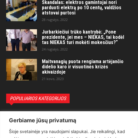
Skandalas: elektros gamintojai nori
parduoti elektrą po 10 centų, valdžios
atstovai purtosi
28 rugsėjo, 2022
Jurbarkiečiui trūko kantrybė: „Pone
prezidente, jei mes – NIEKAS, tai kodėl
tas NIEKAS turi mokėti mokesčius?“
24 rugsėjo, 2022
Maitvanagių puota rengiama artėjančio
didelio karo ir visuotinės krizės
akivaizdoje
21 kovo, 2023
POPULIARIOS KATEGORIJOS
Politika
3281
Gerbiame jūsų privatumą
Nuomonės
2174
Šioje svetainėje yra naudojami slapukai. Jie reikalingi, kad
Teisėsauga
1497