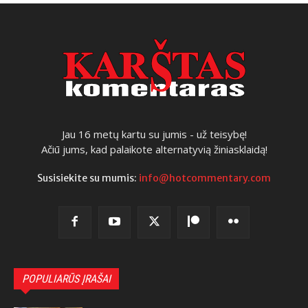
Jau 16 metų kartu su jumis - už teisybę!
Ačiū jums, kad palaikote alternatyvią žiniasklaidą!
Susisiekite su mumis:
info@hotcommentary.com
POPULIARŪS ĮRAŠAI