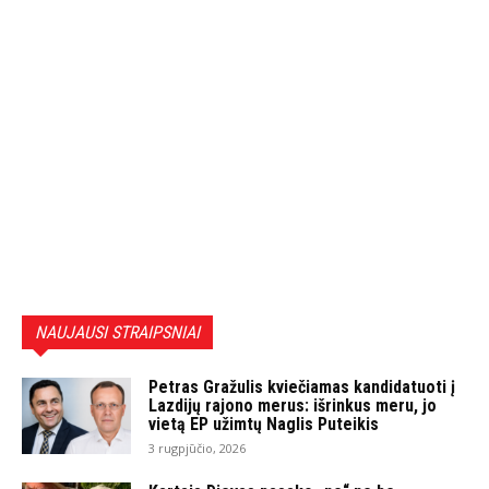
NAUJAUSI STRAIPSNIAI
Petras Gražulis kviečiamas kandidatuoti į
Lazdijų rajono merus: išrinkus meru, jo
vietą EP užimtų Naglis Puteikis
3 rugpjūčio, 2026