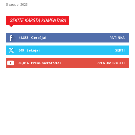
5 sausio, 2023
SEKITE KARŠTĄ KOMENTARĄ
41,853
Gerbėjai
PATINKA
649
Sekėjai
SEKTI
36,814
Prenumeratoriai
PRENUMERUOTI