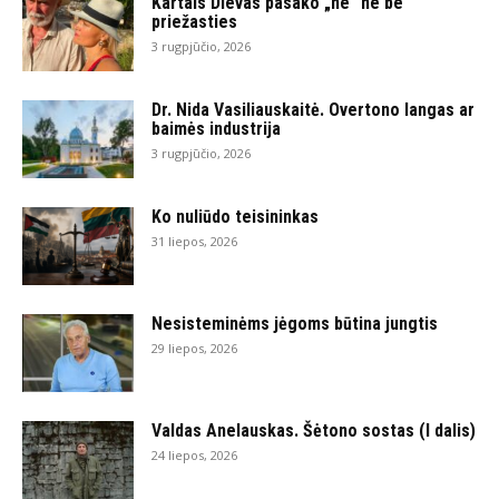
Kartais Dievas pasako „ne“ ne be
priežasties
3 rugpjūčio, 2026
Dr. Nida Vasiliauskaitė. Overtono langas ar
baimės industrija
3 rugpjūčio, 2026
Ko nuliūdo teisininkas
31 liepos, 2026
Nesisteminėms jėgoms būtina jungtis
29 liepos, 2026
Valdas Anelauskas. Šėtono sostas (I dalis)
24 liepos, 2026