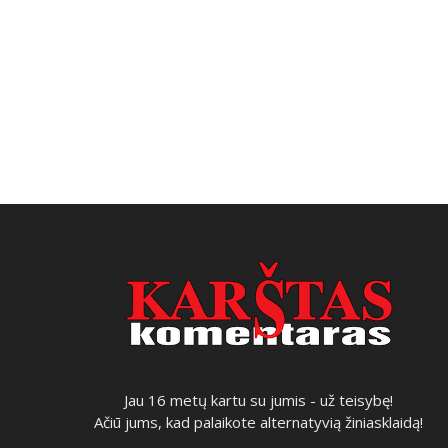
Jau 16 metų kartu su jumis - už teisybę!
Ačiū jums, kad palaikote alternatyvią žiniasklaidą!