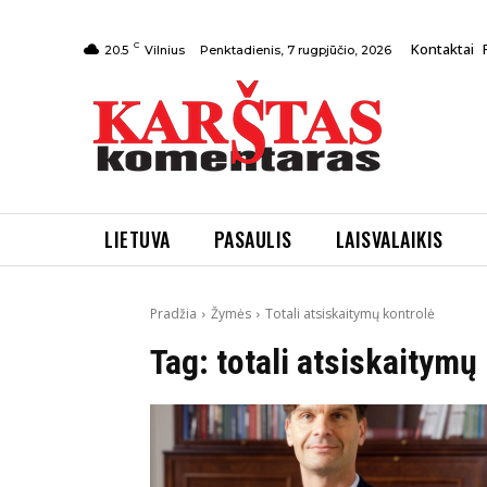
C
Kontaktai
Penktadienis, 7 rugpjūčio, 2026
20.5
Vilnius
LIETUVA
PASAULIS
LAISVALAIKIS
Pradžia
Žymės
Totali atsiskaitymų kontrolė
Tag:
totali atsiskaitymų