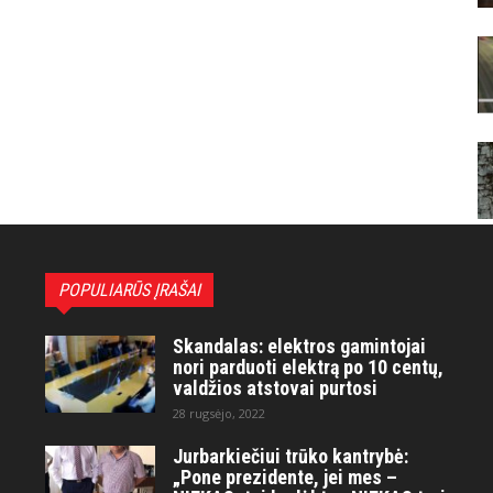
POPULIARŪS ĮRAŠAI
Skandalas: elektros gamintojai
nori parduoti elektrą po 10 centų,
valdžios atstovai purtosi
28 rugsėjo, 2022
Jurbarkiečiui trūko kantrybė:
„Pone prezidente, jei mes –