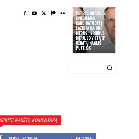
PETRAS GRAŽULIS
KVIEČIAMAS
KANDIDATUOTI Į
LAZDIJŲ RAJONO
MERUS: IŠRINKUS
MERU, JO VIETĄ EP
UŽIMTŲ NAGLIS
PUTEIKIS
SEKITE KARŠTĄ KOMENTARĄ
41,853
Gerbėjai
PATINKA