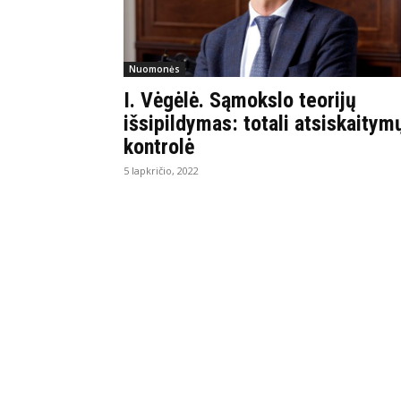
Nuomonės
I. Vėgėlė. Sąmokslo teorijų
išsipildymas: totali atsiskaitym
kontrolė
5 lapkričio, 2022