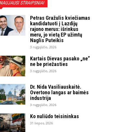
NAUJAUSI STRAIPSNIAI
Petras Gražulis kviečiamas
kandidatuoti į Lazdijų
rajono merus: išrinkus
meru, jo vietą EP užimtų
Naglis Puteikis
3 rugpjūčio, 2026
Kartais Dievas pasako „ne“
ne be priežasties
3 rugpjūčio, 2026
Dr. Nida Vasiliauskaitė.
Overtono langas ar baimės
industrija
3 rugpjūčio, 2026
Ko nuliūdo teisininkas
31 liepos, 2026