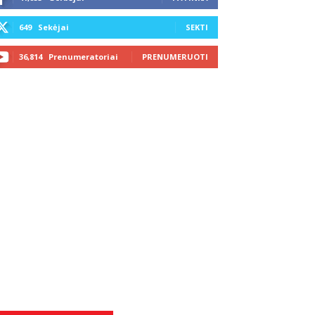
649
Sekėjai
SEKTI
36,814
Prenumeratoriai
PRENUMERUOTI