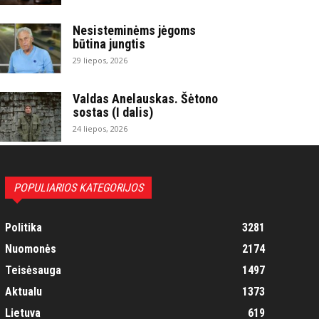
Nesisteminėms jėgoms
būtina jungtis
29 liepos, 2026
Valdas Anelauskas. Šėtono
sostas (I dalis)
24 liepos, 2026
POPULIARIOS KATEGORIJOS
Politika
3281
Nuomonės
2174
Teisėsauga
1497
Aktualu
1373
Lietuva
619