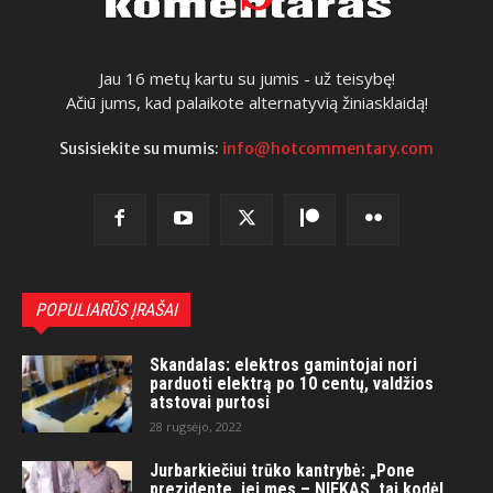
Jau 16 metų kartu su jumis - už teisybę!
Ačiū jums, kad palaikote alternatyvią žiniasklaidą!
Susisiekite su mumis:
info@hotcommentary.com
POPULIARŪS ĮRAŠAI
Skandalas: elektros gamintojai nori
parduoti elektrą po 10 centų, valdžios
atstovai purtosi
28 rugsėjo, 2022
Jurbarkiečiui trūko kantrybė: „Pone
prezidente, jei mes – NIEKAS, tai kodėl