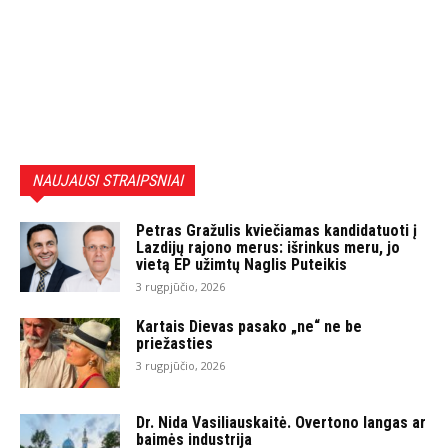
NAUJAUSI STRAIPSNIAI
Petras Gražulis kviečiamas kandidatuoti į
Lazdijų rajono merus: išrinkus meru, jo
vietą EP užimtų Naglis Puteikis
3 rugpjūčio, 2026
Kartais Dievas pasako „ne“ ne be
priežasties
3 rugpjūčio, 2026
Dr. Nida Vasiliauskaitė. Overtono langas ar
baimės industrija