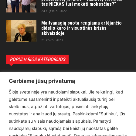
tas NIEKAS turi mokėti mokesčius?“
24 rugsėjo, 2022
Maitvanagių puota rengiama artėjančio
didelio karo ir visuotinės krizės
akivaizdoje
21 kovo, 2023
POPULIARIOS KATEGORIJOS
Politika
3281
Gerbiame jūsų privatumą
Nuomonės
2174
Šioje svetainėje yra naudojami slapukai. Jie reikalingi, kad
Teisėsauga
1497
galėtume suasmeninti ir pateikti aktualiausią turinį bei
Aktualu
1373
skelbimus, atpažinti vartotojus, prisiminti lankytojų
Lietuva
619
nuostatas ir analizuoti jų srautą. Pasirinkdami "Sutinku", jūs
sutinkate su visais naudojamais slapukais. Pamatyti
Pasaulis
560
naudojamų slapukų sąrašą bei keisti jų nuostatas galite
Статьи на русском
282
pasirinkę "Slapukų Nustatymai". Daugiau informacijos rasite