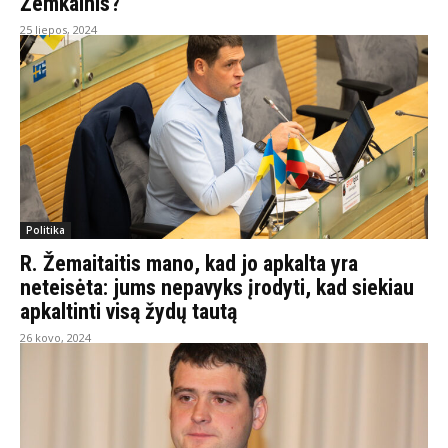
Žemkalnis?
25 liepos, 2024
Politika
R. Žemaitaitis mano, kad jo apkalta yra
neteisėta: jums nepavyks įrodyti, kad siekiau
apkaltinti visą žydų tautą
26 kovo, 2024