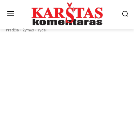
Pradžia
Žymės
žydai