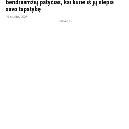
bendraamžių patyčias, kai kurie iš jų slepia
savo tapatybę
19 spalio, 2023
- Reklama -