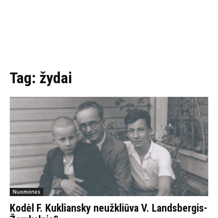
Tag:
žydai
Nuomonės
Kodėl F. Kukliansky neužkliūva V. Landsbergis-