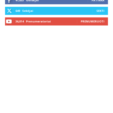
41,853
Gerbėjai
PATINKA
649
Sekėjai
SEKTI
36,814
Prenumeratoriai
PRENUMERUOTI