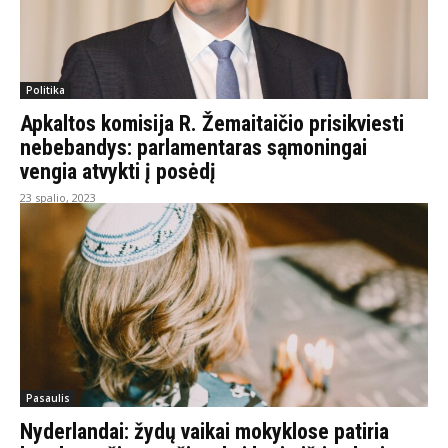
Politika
Apkaltos komisija R. Žemaitaičio prisikviesti
nebebandys: parlamentaras sąmoningai
vengia atvykti į posėdį
23 spalio, 2023
Pasaulis
Nyderlandai: žydų vaikai mokyklose patiria