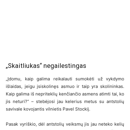
„Skaitliukas“ negailestingas
„Įdomu, kaip galima reikalauti sumokėti už vykdymo
išlaidas, jeigu įsiskolinęs asmuo ir taip yra skolininkas.
Kaip galima iš nepriteklių kenčiančio asmens atimti tai, ko
jis neturi?“ – stebėjosi jau kelerius metus su antstolių
savivale kovojantis vilnietis Pavel Stockij.
Pasak vyriškio, dėl antstolių veiksmų jis jau neteko kelių