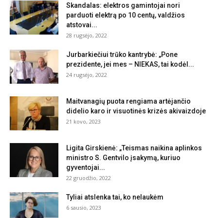
Skandalas: elektros gamintojai nori
parduoti elektrą po 10 centų, valdžios
atstovai...
28 rugsėjo, 2022
Jurbarkiečiui trūko kantrybė: „Pone
prezidente, jei mes – NIEKAS, tai kodėl...
24 rugsėjo, 2022
Maitvanagių puota rengiama artėjančio
didelio karo ir visuotinės krizės akivaizdoje
21 kovo, 2023
Ligita Girskienė: „Teismas naikina aplinkos
ministro S. Gentvilo įsakymą, kuriuo
gyventojai...
22 gruodžio, 2022
Tyliai atslenka tai, ko nelaukėm
6 sausio, 2023