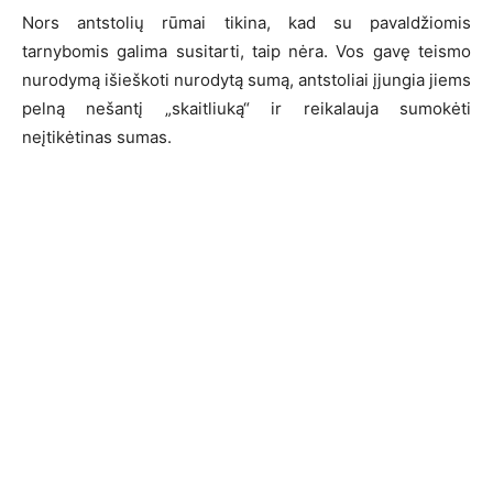
Nors antstolių rūmai tikina, kad su pavaldžiomis
tarnybomis galima susitarti, taip nėra. Vos gavę teismo
nurodymą išieškoti nurodytą sumą, antstoliai įjungia jiems
pelną nešantį „skaitliuką“ ir reikalauja sumokėti
neįtikėtinas sumas.