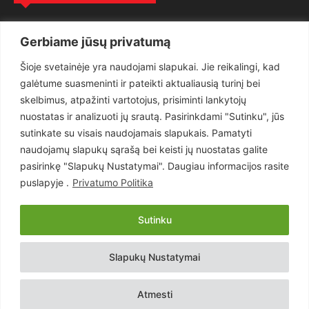
Politika
3281
Gerbiame jūsų privatumą
Nuomonės
2174
Šioje svetainėje yra naudojami slapukai. Jie reikalingi, kad
Teisėsauga
1497
galėtume suasmeninti ir pateikti aktualiausią turinį bei
Aktualu
1373
skelbimus, atpažinti vartotojus, prisiminti lankytojų
Lietuva
619
nuostatas ir analizuoti jų srautą. Pasirinkdami "Sutinku", jūs
sutinkate su visais naudojamais slapukais. Pamatyti
Pasaulis
560
naudojamų slapukų sąrašą bei keisti jų nuostatas galite
Статьи на русском
282
pasirinkę "Slapukų Nustatymai". Daugiau informacijos rasite
Articles in english
160
puslapyje .
Privatumo Politika
Muzika
116
Sutinku
Copyright © 2026 UAB „Goruva“. Visos teisės saugomos.
Slapukų Nustatymai
Kontaktai
Prenumerata
Privatumo Politika
Naudojimosi Taisyklės
Atmesti
Svetainės sprendimas:
EastWestHost