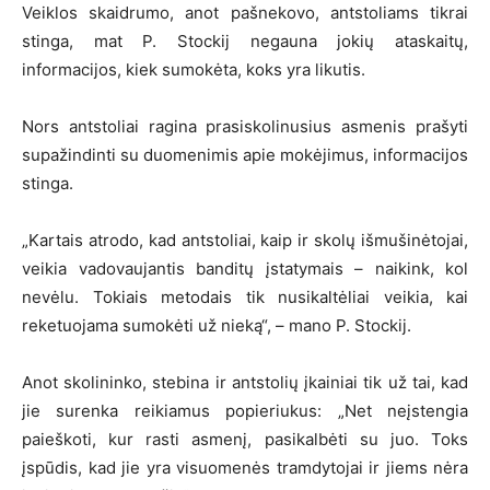
Veiklos skaidrumo, anot pašnekovo, antstoliams tikrai
stinga, mat P. Stockij negauna jokių ataskaitų,
informacijos, kiek sumokėta, koks yra likutis.
Nors antstoliai ragina prasiskolinusius asmenis prašyti
supažindinti su duomenimis apie mokėjimus, informacijos
stinga.
„Kartais atrodo, kad antstoliai, kaip ir skolų išmušinėtojai,
veikia vadovaujantis banditų įstatymais – naikink, kol
nevėlu. Tokiais metodais tik nusikaltėliai veikia, kai
reketuojama sumokėti už nieką“, – mano P. Stockij.
Anot skolininko, stebina ir antstolių įkainiai tik už tai, kad
jie surenka reikiamus popieriukus: „Net neįstengia
paieškoti, kur rasti asmenį, pasikalbėti su juo. Toks
įspūdis, kad jie yra visuomenės tramdytojai ir jiems nėra