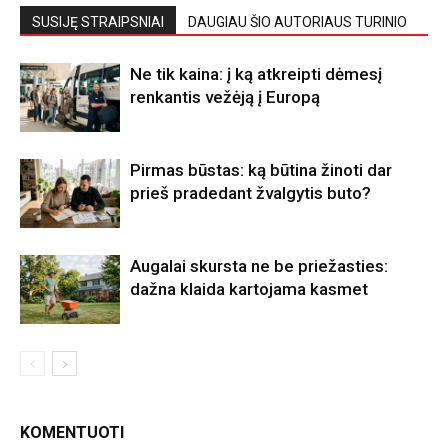
SUSIJĘ STRAIPSNIAI
DAUGIAU ŠIO AUTORIAUS TURINIO
Ne tik kaina: į ką atkreipti dėmesį
renkantis vežėją į Europą
Pirmas būstas: ką būtina žinoti dar
prieš pradedant žvalgytis buto?
Augalai skursta ne be priežasties:
dažna klaida kartojama kasmet
KOMENTUOTI