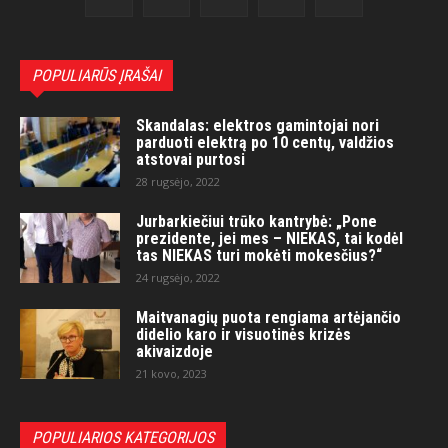
POPULIARŪS ĮRAŠAI
Skandalas: elektros gamintojai nori
parduoti elektrą po 10 centų, valdžios
atstovai purtosi
28 rugsėjo, 2022
Jurbarkiečiui trūko kantrybė: „Pone
prezidente, jei mes – NIEKAS, tai kodėl
tas NIEKAS turi mokėti mokesčius?“
24 rugsėjo, 2022
Maitvanagių puota rengiama artėjančio
didelio karo ir visuotinės krizės
akivaizdoje
21 kovo, 2023
POPULIARIOS KATEGORIJOS