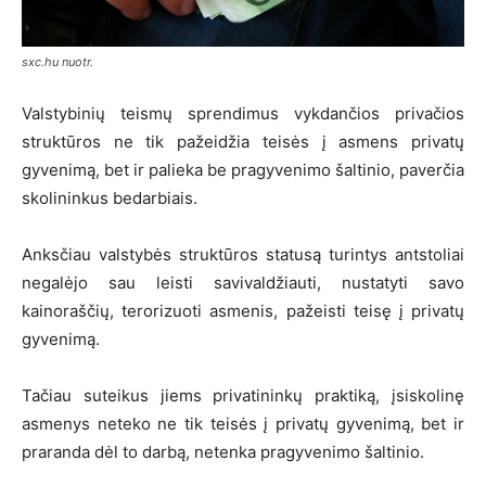
sxc.hu nuotr.
Valstybinių teismų sprendimus vykdančios privačios
struktūros ne tik pažeidžia teisės į asmens privatų
gyvenimą, bet ir palieka be pragyvenimo šaltinio, paverčia
skolininkus bedarbiais.
Anksčiau valstybės struktūros statusą turintys antstoliai
negalėjo sau leisti savivaldžiauti, nustatyti savo
kainoraščių, terorizuoti asmenis, pažeisti teisę į privatų
gyvenimą.
Tačiau suteikus jiems privatininkų praktiką, įsiskolinę
asmenys neteko ne tik teisės į privatų gyvenimą, bet ir
praranda dėl to darbą, netenka pragyvenimo šaltinio.