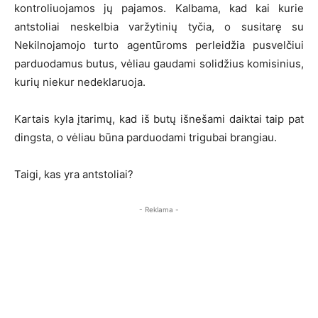
kontroliuojamos jų pajamos. Kalbama, kad kai kurie
antstoliai neskelbia varžytinių tyčia, o susitarę su
Nekilnojamojo turto agentūroms perleidžia pusvelčiui
parduodamus butus, vėliau gaudami solidžius komisinius,
kurių niekur nedeklaruoja.
Kartais kyla įtarimų, kad iš butų išnešami daiktai taip pat
dingsta, o vėliau būna parduodami trigubai brangiau.
Taigi, kas yra antstoliai?
- Reklama -