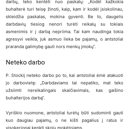
darbų, teko kentėti nuo paskalų: „Kodėl kažkokia
buhalterė turi teisę žinoti, kaip, kam ir kodėl įsiskolinau,
skleidžia paskalas, mokina gyventi. Be to, daugelis
darbdavių tiesiog nenori turėti reikalų su tokiais
asmenimis ir į darbą nepriima. Tai kam naudinga tokia
agresyvi veikla, juk asmuo lieka be pajamų, o antstoliai
praranda galimybę gauti nors menkų įmokų“.
Neteko darbo
P. Stockij neteko darbo po to, kai antstoliai ėmė atakuoti
jo darbovietę: „Darbdaviams tai nepatiko, mat teko
užsiimti nereikalingais skaičiavimais, kas gaišino
buhalterijos darbą“.
Vyriškio nuomone, antstoliai turėtų būti sudominti gauti
kuo daugiau pajamų, o ne kišti pagalius į ratus ir
visokeriopai kenkti skolų mokėtojams.