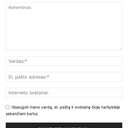
Išsaugoti mano vardą, el. paštą ir svetainę šioje naršyklėje
sekančiam kartui.