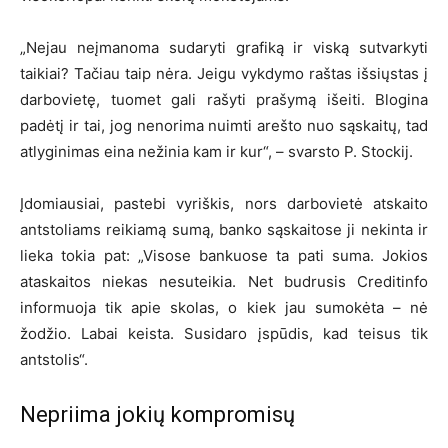
„Nejau neįmanoma sudaryti grafiką ir viską sutvarkyti
taikiai? Tačiau taip nėra. Jeigu vykdymo raštas išsiųstas į
darbovietę, tuomet gali rašyti prašymą išeiti. Blogina
padėtį ir tai, jog nenorima nuimti arešto nuo sąskaitų, tad
atlyginimas eina nežinia kam ir kur“, – svarsto P. Stockij.
Įdomiausiai, pastebi vyriškis, nors darbovietė atskaito
antstoliams reikiamą sumą, banko sąskaitose ji nekinta ir
lieka tokia pat: „Visose bankuose ta pati suma. Jokios
ataskaitos niekas nesuteikia. Net budrusis Creditinfo
informuoja tik apie skolas, o kiek jau sumokėta – nė
žodžio. Labai keista. Susidaro įspūdis, kad teisus tik
antstolis“.
Nepriima jokių kompromisų