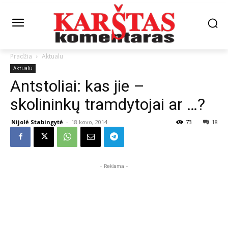
Pradžia
Aktualu
Aktualu
Antstoliai: kas jie –
skolininkų tramdytojai ar …?
Nijolė Stabingytė
-
18 kovo, 2014
73
18
- Reklama -