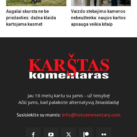
Augalai skursta ne be
Vaizdo stebėjimo kameros
priežasties: dažna klaida
nebeužtenka: naujos kartos
kartojama kasmet
apsauga veikia kitaip
Jau 16 metų kartu su jumis - už teisybę!
Ačiū jums, kad palaikote alternatyvią žiniasklaidą!
Susisiekite su mumis:
info@hotcommentary.com