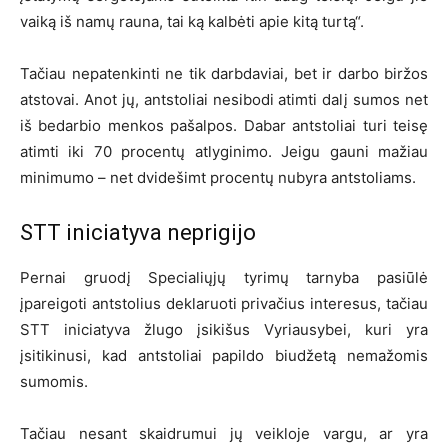
vaiką iš namų rauna, tai ką kalbėti apie kitą turtą“.
Tačiau nepatenkinti ne tik darbdaviai, bet ir darbo biržos
atstovai. Anot jų, antstoliai nesibodi atimti dalį sumos net
iš bedarbio menkos pašalpos. Dabar antstoliai turi teisę
atimti iki 70 procentų atlyginimo. Jeigu gauni mažiau
minimumo – net dvidešimt procentų nubyra antstoliams.
STT iniciatyva neprigijo
Pernai gruodį Specialiųjų tyrimų tarnyba pasiūlė
įpareigoti antstolius deklaruoti privačius interesus, tačiau
STT iniciatyva žlugo įsikišus Vyriausybei, kuri yra
įsitikinusi, kad antstoliai papildo biudžetą nemažomis
sumomis.
Tačiau nesant skaidrumui jų veikloje vargu, ar yra