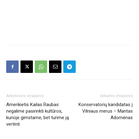
Ankstesnis straipsnis
Sekantis straipsnis
Amerikietis Kailas Raubas:
Konservatorių kandidatas į
negalime pasirinkti kultūros,
Vilniaus merus – Mantas
kurioje gimstame, bet turime ją
Adomėnas
vertinti