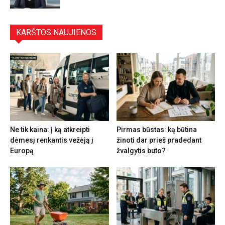
KARŠTOS NAUJIENOS
Ne tik kaina: į ką atkreipti
Pirmas būstas: ką būtina
dėmesį renkantis vežėją į
žinoti dar prieš pradedant
Europą
žvalgytis buto?