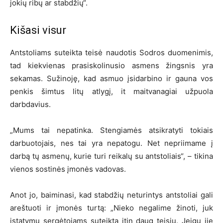
jokių ribų ar stabdžių“.
Kišasi visur
Antstoliams suteikta teisė naudotis Sodros duomenimis,
tad kiekvienas prasiskolinusio asmens žingsnis yra
sekamas. Sužinoję, kad asmuo įsidarbino ir gauna vos
penkis šimtus litų atlygį, it maitvanagiai užpuola
darbdavius.
„Mums tai nepatinka. Stengiamės atsikratyti tokiais
darbuotojais, nes tai yra nepatogu. Net nepriimame į
darbą tų asmenų, kurie turi reikalų su antstoliais“, – tikina
vienos sostinės įmonės vadovas.
Anot jo, baiminasi, kad stabdžių neturintys antstoliai gali
areštuoti ir įmonės turtą: „Nieko negalime žinoti, juk
įstatymų sergėtojams suteikta itin daug teisių. Jeigu jie