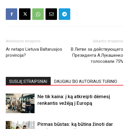
Ankstesnis straipsnis
Sekantis straipsnis
Ar netaps Lietuva Baltarusijos
В Литве за действующего
provincija?
Президента А.Лукашенко
голосовали 75%
SUSIJĘ STRAIPSNIAI
DAUGIAU ŠIO AUTORIAUS TURINIO
Ne tik kaina: į ką atkreipti dėmesį
renkantis vežėją į Europą
Pirmas būstas: ką būtina žinoti dar