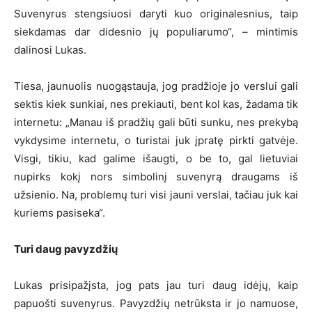
Suvenyrus stengsiuosi daryti kuo originalesnius, taip
siekdamas dar didesnio jų populiarumo“, – mintimis
dalinosi Lukas.
Tiesa, jaunuolis nuogąstauja, jog pradžioje jo verslui gali
sektis kiek sunkiai, nes prekiauti, bent kol kas, žadama tik
internetu: „Manau iš pradžių gali būti sunku, nes prekybą
vykdysime internetu, o turistai juk įpratę pirkti gatvėje.
Visgi, tikiu, kad galime išaugti, o be to, gal lietuviai
nupirks kokį nors simbolinį suvenyrą draugams iš
užsienio. Na, problemų turi visi jauni verslai, tačiau juk kai
kuriems pasiseka“.
Turi daug pavyzdžių
Lukas prisipažįsta, jog pats jau turi daug idėjų, kaip
papuošti suvenyrus. Pavyzdžių netrūksta ir jo namuose,