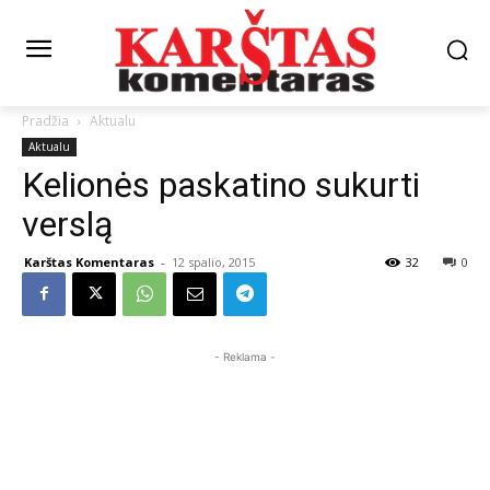
Pradžia
Aktualu
Aktualu
Kelionės paskatino sukurti
verslą
Karštas Komentaras
-
12 spalio, 2015
32
0
- Reklama -