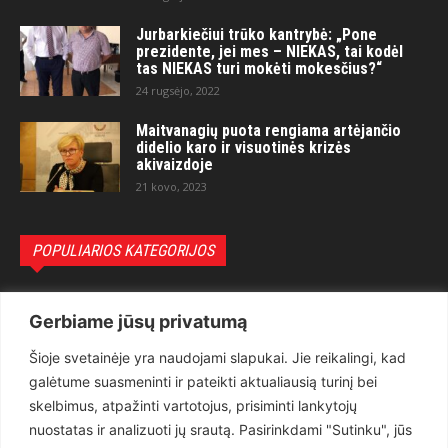
Jurbarkiečiui trūko kantrybė: „Pone
prezidente, jei mes – NIEKAS, tai kodėl
tas NIEKAS turi mokėti mokesčius?“
24 rugsėjo, 2022
Maitvanagių puota rengiama artėjančio
didelio karo ir visuotinės krizės
akivaizdoje
21 kovo, 2023
POPULIARIOS KATEGORIJOS
Politika
3281
Gerbiame jūsų privatumą
Nuomonės
2174
Šioje svetainėje yra naudojami slapukai. Jie reikalingi, kad
Teisėsauga
1497
galėtume suasmeninti ir pateikti aktualiausią turinį bei
Aktualu
1373
skelbimus, atpažinti vartotojus, prisiminti lankytojų
Lietuva
619
nuostatas ir analizuoti jų srautą. Pasirinkdami "Sutinku", jūs