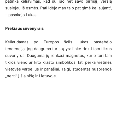
patinka keliavimas, kad su juo net savo pirmąjį verslą
susiejau iš esmės. Pati idėja man taip pat gimė keliaujant“,
– pasakojo Lukas.
Prekiaus suvenyrais
Keliaudamas po Europos šalis Lukas pastebėjo
tendenciją, jog dauguma turistų yra linkę rinkti tam tikrus
suvenyrus. Dauguma jų renkasi magnetus, kurie turi tam
tikros vieno ar kito krašto simbolikos, kiti perka vietinės
vietovės varpelius ir panašiai. Taigi, studentas nusprendė
„nerti“ į šią nišą ir Lietuvoje.