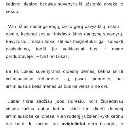
kadangi tiesiog begales suvenyrų iš užsienio atvežė jo
sesuo.
„Man išties nestinga idėjų, be to gerų pavyzdžių matau ir
namie, kadangi sesuo rinkdavo išties daugybę suvenyrų.
Pavyzdžiui, matau kokio stiliaus magnetukai gali sulaukti
pasisekimo, todėl jie veikiausiai bus ir mano
parduotuvėje“, – tvirtino Lukas.
Be to, Lukas suvenyrams didesnį dėmesį ketina skirti
artimiausiose kelionėse. Jų, pasak jaunuolio, per
artimiausius kelis mėnesius bus ne viena ir ne dvi.
„Dabar tikrai atidžiau juos žiūrėsiu, nors žiūrėdavau
visada tačiau dabar ketinu skirti itin didelį dėmesį
artimiausiose kelionėse. Vien rudenį į užsienį vykti ketinu
dar bent du kartus, juk
aviabilietai
nėra brangūs, o