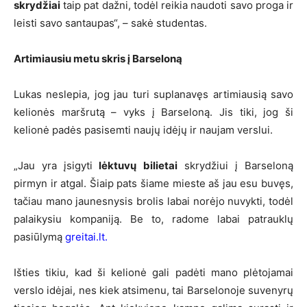
skrydžiai
taip pat dažni, todėl reikia naudoti savo proga ir
leisti savo santaupas“, – sakė studentas.
Artimiausiu metu skris į Barseloną
Lukas neslepia, jog jau turi suplanavęs artimiausią savo
kelionės maršrutą – vyks į Barseloną. Jis tiki, jog ši
kelionė padės pasisemti naujų idėjų ir naujam verslui.
„Jau yra įsigyti
lėktuvų bilietai
skrydžiui į Barseloną
pirmyn ir atgal. Šiaip pats šiame mieste aš jau esu buvęs,
tačiau mano jaunesnysis brolis labai norėjo nuvykti, todėl
palaikysiu kompaniją. Be to, radome labai patrauklų
pasiūlymą
greitai.lt.
Išties tikiu, kad ši kelionė gali padėti mano plėtojamai
verslo idėjai, nes kiek atsimenu, tai Barselonoje suvenyrų