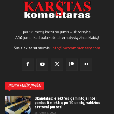
Jau 16 metų kartu su jumis - už teisybę!
Ačiū jums, kad palaikote alternatyvią žiniasklaidą!
Susisiekite su mumis:
info@hotcommentary.com
POPULIARŪS ĮRAŠAI
Skandalas: elektros gamintojai nori
parduoti elektrą po 10 centų, valdžios
atstovai purtosi
28 rugsėjo, 2022