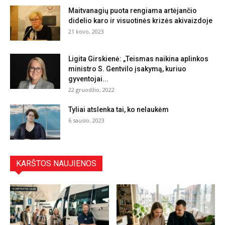
Maitvanagių puota rengiama artėjančio
didelio karo ir visuotinės krizės akivaizdoje
21 kovo, 2023
Ligita Girskienė: „Teismas naikina aplinkos
ministro S. Gentvilo įsakymą, kuriuo
gyventojai...
22 gruodžio, 2022
Tyliai atslenka tai, ko nelaukėm
6 sausio, 2023
KARŠTOS NAUJIENOS