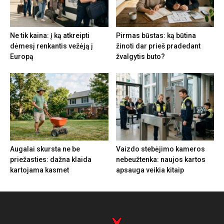
Ne tik kaina: į ką atkreipti
Pirmas būstas: ką būtina
dėmesį renkantis vežėją į
žinoti dar prieš pradedant
Europą
žvalgytis buto?
Augalai skursta ne be
Vaizdo stebėjimo kameros
priežasties: dažna klaida
nebeužtenka: naujos kartos
kartojama kasmet
apsauga veikia kitaip