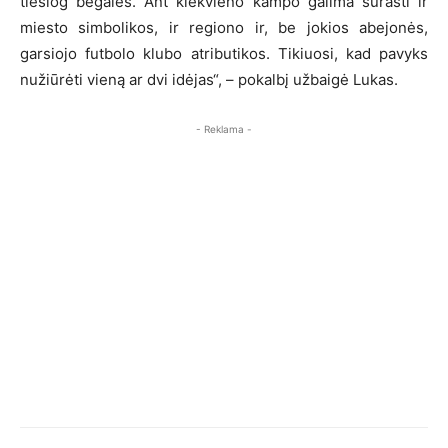
tiesiog begalės. Ant kiekvieno kampo galima surasti ir
miesto simbolikos, ir regiono ir, be jokios abejonės,
garsiojo futbolo klubo atributikos. Tikiuosi, kad pavyks
nužiūrėti vieną ar dvi idėjas“, – pokalbį užbaigė Lukas.
- Reklama -