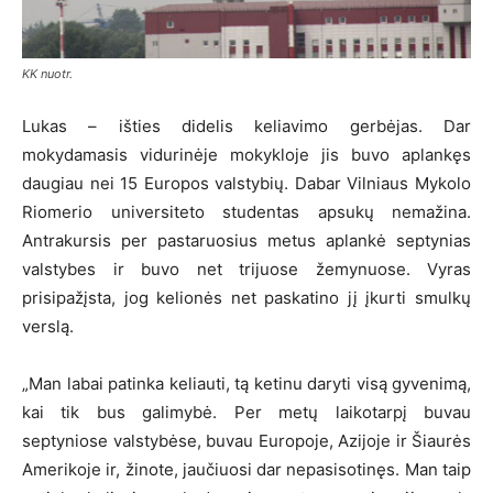
KK nuotr.
Lukas – išties didelis keliavimo gerbėjas. Dar
mokydamasis vidurinėje mokykloje jis buvo aplankęs
daugiau nei 15 Europos valstybių. Dabar Vilniaus Mykolo
Riomerio universiteto studentas apsukų nemažina.
Antrakursis per pastaruosius metus aplankė septynias
valstybes ir buvo net trijuose žemynuose. Vyras
prisipažįsta, jog kelionės net paskatino jį įkurti smulkų
verslą.
„Man labai patinka keliauti, tą ketinu daryti visą gyvenimą,
kai tik bus galimybė. Per metų laikotarpį buvau
septyniose valstybėse, buvau Europoje, Azijoje ir Šiaurės
Amerikoje ir, žinote, jaučiuosi dar nepasisotinęs. Man taip