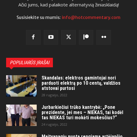
Ačiū jums, kad palaikote alternatyvią žiniasklaidą!
Susisiekite su mumis:
info@hotcommentary.com
POPULIARŪS ĮRAŠAI
Skandalas: elektros gamintojai nori
parduoti elektrą po 10 centų, valdžios
atstovai purtosi
28 rugsėjo, 2022
Jurbarkiečiui trūko kantrybė: „Pone
prezidente, jei mes – NIEKAS, tai kodėl
tas NIEKAS turi mokėti mokesčius?“
24 rugsėjo, 2022
Maitvanagių puota rengiama artėjančio