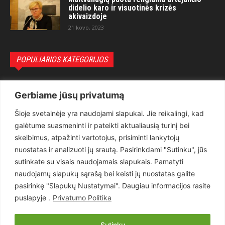
didelio karo ir visuotinės krizės
akivaizdoje
21 kovo, 2023
POPULIARIOS KATEGORIJOS
Politika
3281
Gerbiame jūsų privatumą
Nuomonės
2174
Šioje svetainėje yra naudojami slapukai. Jie reikalingi, kad
Teisėsauga
1497
galėtume suasmeninti ir pateikti aktualiausią turinį bei
Aktualu
1373
skelbimus, atpažinti vartotojus, prisiminti lankytojų
Lietuva
619
nuostatas ir analizuoti jų srautą. Pasirinkdami "Sutinku", jūs
sutinkate su visais naudojamais slapukais. Pamatyti
Pasaulis
560
naudojamų slapukų sąrašą bei keisti jų nuostatas galite
Статьи на русском
282
pasirinkę "Slapukų Nustatymai". Daugiau informacijos rasite
Articles in english
160
puslapyje .
Privatumo Politika
Muzika
116
Sutinku