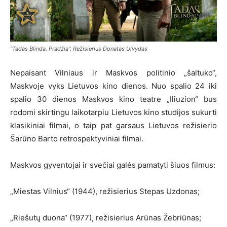
"Tadas Blinda. Pradžia". Režisierius Donatas Ulvydas
Nepaisant Vilniaus ir Maskvos politinio „šaltuko“,
Maskvoje vyks Lietuvos kino dienos. Nuo spalio 24 iki
spalio 30 dienos Maskvos kino teatre „Iliuzion“ bus
rodomi skirtingu laikotarpiu Lietuvos kino studijos sukurti
klasikiniai filmai, o taip pat garsaus Lietuvos režisierio
Šarūno Barto retrospektyviniai filmai.
Maskvos gyventojai ir svečiai galės pamatyti šiuos filmus:
„Miestas Vilnius“ (1944), režisierius Stepas Uzdonas;
„Riešutų duona“ (1977), režisierius Arūnas Žebriūnas;