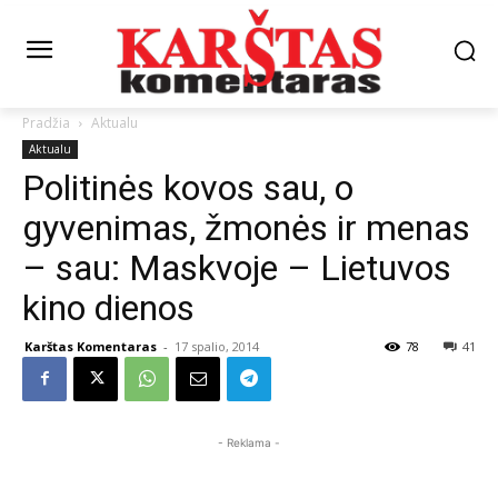
Pradžia
Aktualu
Aktualu
Politinės kovos sau, o
gyvenimas, žmonės ir menas
– sau: Maskvoje – Lietuvos
kino dienos
Karštas Komentaras
-
17 spalio, 2014
78
41
- Reklama -