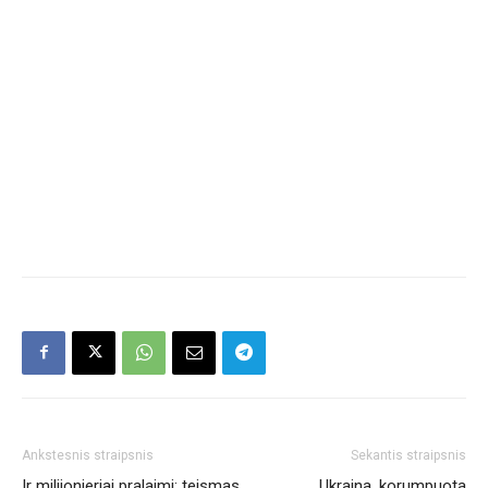
Ankstesnis straipsnis
Sekantis straipsnis
Ir milijonieriai pralaimi: teismas
Ukraina, korumpuota