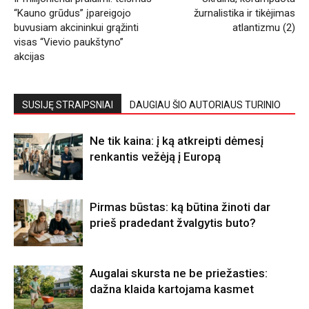
“Kauno grūdus” įpareigojo
žurnalistika ir tikėjimas
buvusiam akcininkui grąžinti
atlantizmu (2)
visas “Vievio paukštyno”
akcijas
SUSIJĘ STRAIPSNIAI
DAUGIAU ŠIO AUTORIAUS TURINIO
Ne tik kaina: į ką atkreipti dėmesį
renkantis vežėją į Europą
Pirmas būstas: ką būtina žinoti dar
prieš pradedant žvalgytis buto?
Augalai skursta ne be priežasties:
dažna klaida kartojama kasmet