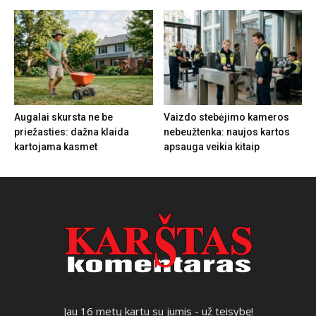
Augalai skursta ne be
Vaizdo stebėjimo kameros
priežasties: dažna klaida
nebeužtenka: naujos kartos
kartojama kasmet
apsauga veikia kitaip
Jau 16 metų kartu su jumis - už teisybę!