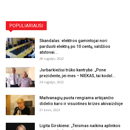
POPULIARIAUSI
Skandalas: elektros gamintojai nori
parduoti elektrą po 10 centų, valdžios
atstovai...
28 rugsėjo, 2022
Jurbarkiečiui trūko kantrybė: „Pone
prezidente, jei mes – NIEKAS, tai kodėl...
24 rugsėjo, 2022
Maitvanagių puota rengiama artėjančio
didelio karo ir visuotinės krizės akivaizdoje
21 kovo, 2023
Ligita Girskienė: „Teismas naikina aplinkos