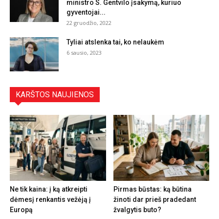
ministro S. Gentvilo įsakymą, kuriuo
gyventojai...
22 gruodžio, 2022
Tyliai atslenka tai, ko nelaukėm
6 sausio, 2023
KARŠTOS NAUJIENOS
Ne tik kaina: į ką atkreipti
Pirmas būstas: ką būtina
dėmesį renkantis vežėją į
žinoti dar prieš pradedant
Europą
žvalgytis buto?