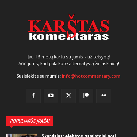
Jau 16 metų kartu su jumis - už teisybę!
Ačiū jums, kad palaikote alternatyvią žiniasklaidą!
Susisiekite su mumis:
info@hotcommentary.com
POPULIARŪS ĮRAŠAI
Skandalas: elektros gamintojai nori