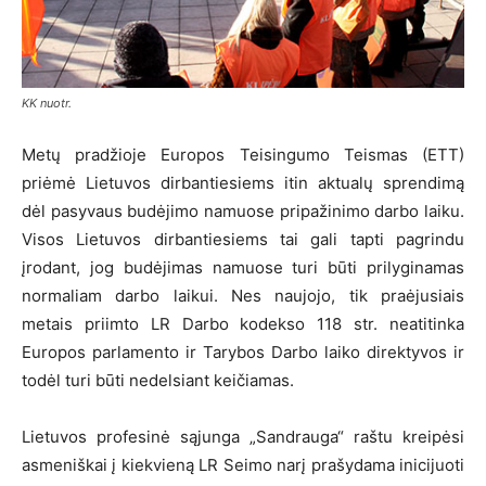
KK nuotr.
Metų pradžioje Europos Teisingumo Teismas (ETT)
priėmė Lietuvos dirbantiesiems itin aktualų sprendimą
dėl pasyvaus budėjimo namuose pripažinimo darbo laiku.
Visos Lietuvos dirbantiesiems tai gali tapti pagrindu
įrodant, jog budėjimas namuose turi būti prilyginamas
normaliam darbo laikui. Nes naujojo, tik praėjusiais
metais priimto LR Darbo kodekso 118 str. neatitinka
Europos parlamento ir Tarybos Darbo laiko direktyvos ir
todėl turi būti nedelsiant keičiamas.
Lietuvos profesinė sąjunga „Sandrauga“ raštu kreipėsi
asmeniškai į kiekvieną LR Seimo narį prašydama inicijuoti