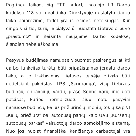
Pagrindu laikant šią ETT nutartį, naujojo LR Darbo
kodekso 118 str. neatitinka Direktyvoje nustatyto darbo
laiko apibrėžimo, todėl yra iš esmės neteisingas. Kur
dingo visi tie, kurių iniciatyva ši nuostata Lietuvoje buvo
„prastumta“ ir įteisinta naujajame Darbo kodekse,
šiandien nebeieškosime.
Pasyvus budėjimas namuose visuomet pasirengus atlikti
darbo funkcijas turėtų būti pripažįstamas įprastu darbo
laiku, o jo traktavimas Lietuvos teisėje privalo būti
nedelsiant pakeistas. LPS „Sandrauga“, visų Lietuvos
budinčių dirbančiųjų vardu, prašo Seimo narių inicijuoti
pataisas, kurios normalizuotų šiuo metu pasyviai
namuose budinčių kelius prižiūrinčių įmonių, tokių kaip VĮ
„Kelių priežiūra“ bei autobusų parkų, kaip UAB „Kuršėnų
autobusų parkas“ vairuotojų darbo apmokėjimo sistemą.
Nuo jos nuolat finansiškai kenčiantys darbuotojai yra