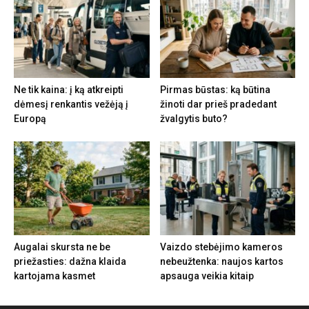
Ne tik kaina: į ką atkreipti
Pirmas būstas: ką būtina
dėmesį renkantis vežėją į
žinoti dar prieš pradedant
Europą
žvalgytis buto?
Augalai skursta ne be
Vaizdo stebėjimo kameros
priežasties: dažna klaida
nebeužtenka: naujos kartos
kartojama kasmet
apsauga veikia kitaip