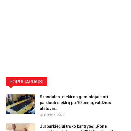
POPULIARIAUSI
Skandalas: elektros gamintojai nori
parduoti elektrą po 10 centų, valdžios
atstovai...
28 rugsėjo, 2022
Jurbarkiečiui trūko kantrybė: „Pone