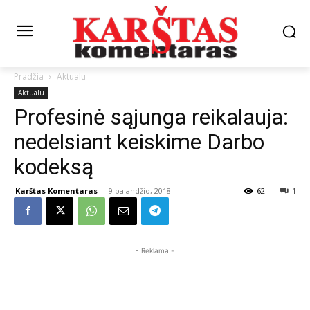
Pradžia
Aktualu
Aktualu
Profesinė sąjunga reikalauja:
nedelsiant keiskime Darbo
kodeksą
Karštas Komentaras
-
9 balandžio, 2018
62
1
- Reklama -