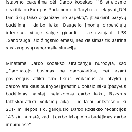
įstatymo pakeitimą dėl Darbo kodekso 118 straipsnio
neatitikimo Europos Parlamento ir Tarybos direktyvai „Dėl
tam tikrų laiko organizavimo aspektų“, įtraukiant pasyvų
budėjimą į darbo laiką. Daugelio įmonių dirbančiųjų
interesus visoje šalyje ginanti ir atstovaujanti LPS
„Sandrauga“ šio žingsnio ėmėsi, nes delsimas tik aštrina
susikaupusią nenormalią situaciją.
Minėtame Darbo kodekso straipsnyje nurodyta, kad
,,Darbuotojo buvimas ne darbovietėje, bet esant
pasirengus atlikti tam tikrus veiksmus ar atvykti į
darbovietę kilus būtinybei įprastiniu poilsio laiku (pasyvus
budėjimas namie), nelaikomas darbo laiku, išskyrus
faktiškai atliktų veiksmų laiką.“ Tuo tarpu ankstesnio iki
2017 m. liepos 1 d. galiojusio Darbo kodekso redakcijos
143 str. numatė, kad ,,Į darbo laiką įeina budėjimas darbe
ir namuose“.