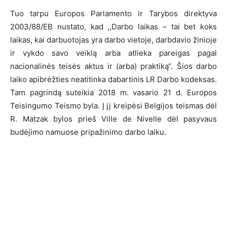
Tuo tarpu Europos Parlamento ir Tarybos direktyva
2003/88/EB nustato, kad ,,Darbo laikas – tai bet koks
laikas, kai darbuotojas yra darbo vietoje, darbdavio žinioje
ir vykdo savo veiklą arba atlieka pareigas pagal
nacionalinės teisės aktus ir (arba) praktiką“. Šios darbo
laiko apibrėžties neatitinka dabartinis LR Darbo kodeksas.
Tam pagrindą suteikia 2018 m. vasario 21 d. Europos
Teisingumo Teismo byla. Į jį kreipėsi Belgijos teismas dėl
R. Matzak bylos prieš Ville de Nivelle dėl pasyvaus
budėjimo namuose pripažinimo darbo laiku.