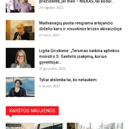
prezidente, jei mes – NIEKAS, tai kodėl...
24 rugsėjo, 2022
Maitvanagių puota rengiama artėjančio
didelio karo ir visuotinės krizės akivaizdoje
21 kovo, 2023
Ligita Girskienė: „Teismas naikina aplinkos
ministro S. Gentvilo įsakymą, kuriuo
gyventojai...
22 gruodžio, 2022
Tyliai atslenka tai, ko nelaukėm
6 sausio, 2023
KARŠTOS NAUJIENOS