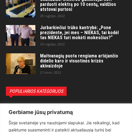
parduoti elektrą po 10 centų, valdžios
atstovai purtosi
28 rugsėjo, 2022
Jurbarkiečiui trūko kantrybė: „Pone
prezidente, jei mes – NIEKAS, tai kodėl
tas NIEKAS turi mokėti mokesčius?“
24 rugsėjo, 2022
Maitvanagių puota rengiama artėjančio
didelio karo ir visuotinės krizės
akivaizdoje
21 kovo, 2023
POPULIARIOS KATEGORIJOS
Politika
3281
Gerbiame jūsų privatumą
Nuomonės
2174
Šioje svetainėje yra naudojami slapukai. Jie reikalingi, kad
Teisėsauga
1497
galėtume suasmeninti ir pateikti aktualiausią turinį bei