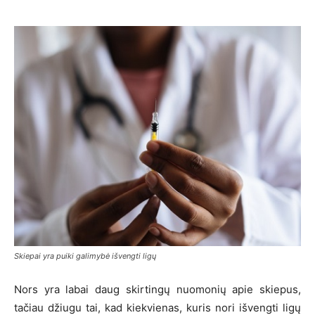
Skiepai yra puiki galimybė išvengti ligų
Nors yra labai daug skirtingų nuomonių apie skiepus,
tačiau džiugu tai, kad kiekvienas, kuris nori išvengti ligų