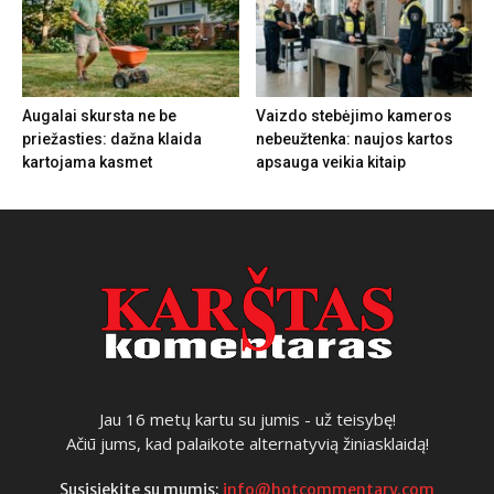
Augalai skursta ne be
Vaizdo stebėjimo kameros
priežasties: dažna klaida
nebeužtenka: naujos kartos
kartojama kasmet
apsauga veikia kitaip
Jau 16 metų kartu su jumis - už teisybę!
Ačiū jums, kad palaikote alternatyvią žiniasklaidą!
Susisiekite su mumis:
info@hotcommentary.com