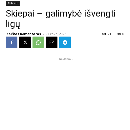
Aktualu
Skiepai – galimybė išvengti
ligų
Karštas Komentaras
-
21 kovo, 2022
71
0
- Reklama -