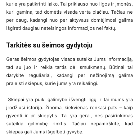
kurie yra patikrinti laiko. Tai priklauso nuo ligos ir įmonės,
kuri gamina, tad domėtis visada verta plačiau. Tačiau ne
per daug, kadangi nuo per aktyvaus domėjimosi galima
išgirsti daugiau neteisingos informacijos nei faktų.
Tarkitės su šeimos gydytoju
Geras šeimos gydytojas visada suteiks Jums informaciją,
tad su juo ir reikia tartis dėl smulkmenų. Būtinai tai
darykite reguliariai, kadangi per nežinojimą galima
praleisti skiepus, kurie jums yra reikalingi.
Skiepai yra puiki galimybė išvengti ligų ir tai mums yra
įrodžiusi istorija. Žinoma, kiekvienas renkasi pats – kaip
gyventi ir ar skiepytis. Tai yra gerai, nes pasirinkimas
suteikia galimybę rinktis. Tačiau nepamirškite, kad
skiepas gali Jums išgelbėti gyvybę.