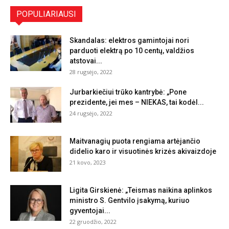
POPULIARIAUSI
Skandalas: elektros gamintojai nori
parduoti elektrą po 10 centų, valdžios
atstovai...
28 rugsėjo, 2022
Jurbarkiečiui trūko kantrybė: „Pone
prezidente, jei mes – NIEKAS, tai kodėl...
24 rugsėjo, 2022
Maitvanagių puota rengiama artėjančio
didelio karo ir visuotinės krizės akivaizdoje
21 kovo, 2023
Ligita Girskienė: „Teismas naikina aplinkos
ministro S. Gentvilo įsakymą, kuriuo
gyventojai...
22 gruodžio, 2022