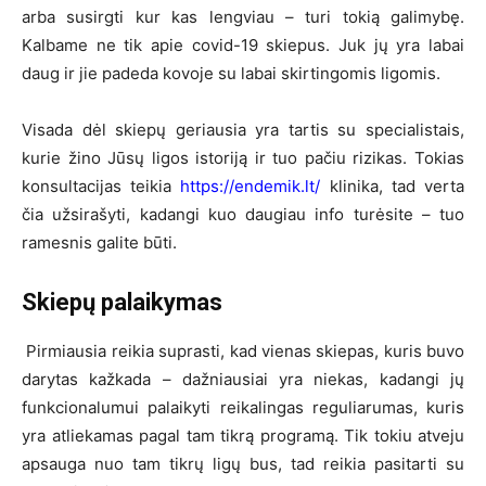
arba susirgti kur kas lengviau – turi tokią galimybę.
Kalbame ne tik apie covid-19 skiepus. Juk jų yra labai
daug ir jie padeda kovoje su labai skirtingomis ligomis.
Visada dėl skiepų geriausia yra tartis su specialistais,
kurie žino Jūsų ligos istoriją ir tuo pačiu rizikas. Tokias
konsultacijas teikia
https://endemik.lt/
klinika, tad verta
čia užsirašyti, kadangi kuo daugiau info turėsite – tuo
ramesnis galite būti.
Skiepų palaikymas
Pirmiausia reikia suprasti, kad vienas skiepas, kuris buvo
darytas kažkada – dažniausiai yra niekas, kadangi jų
funkcionalumui palaikyti reikalingas reguliarumas, kuris
yra atliekamas pagal tam tikrą programą. Tik tokiu atveju
apsauga nuo tam tikrų ligų bus, tad reikia pasitarti su