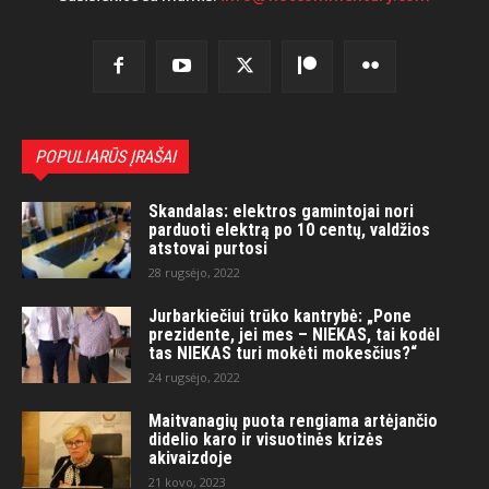
POPULIARŪS ĮRAŠAI
Skandalas: elektros gamintojai nori
parduoti elektrą po 10 centų, valdžios
atstovai purtosi
28 rugsėjo, 2022
Jurbarkiečiui trūko kantrybė: „Pone
prezidente, jei mes – NIEKAS, tai kodėl
tas NIEKAS turi mokėti mokesčius?“
24 rugsėjo, 2022
Maitvanagių puota rengiama artėjančio
didelio karo ir visuotinės krizės
akivaizdoje
21 kovo, 2023