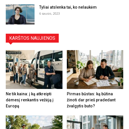
Tyliai atslenka tai, ko nelaukėm
6 sausio, 2023
KARŠTOS NAUJIENOS
Ne tik kaina: į ką atkreipti
Pirmas būstas: ką būtina
dėmesį renkantis vežėją į
žinoti dar prieš pradedant
Europą
žvalgytis buto?