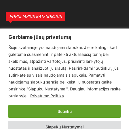
POPULIARIOS KATEGORIJOS
Politika
3281
Gerbiame jūsų privatumą
Nuomonės
2175
Šioje svetainėje yra naudojami slapukai. Jie reikalingi, kad
Teisėsauga
1497
galėtume suasmeninti ir pateikti aktualiausią turinį bei
Aktualu
1373
skelbimus, atpažinti vartotojus, prisiminti lankytojų
Lietuva
619
nuostatas ir analizuoti jų srautą. Pasirinkdami "Sutinku", jūs
sutinkate su visais naudojamais slapukais. Pamatyti
Pasaulis
560
naudojamų slapukų sąrašą bei keisti jų nuostatas galite
Статьи на русском
282
pasirinkę "Slapukų Nustatymai". Daugiau informacijos rasite
Articles in english
160
puslapyje .
Privatumo Politika
Muzika
116
Sutinku
Copyright © 2026 UAB „Goruva“. Visos teisės saugomos.
Slapukų Nustatymai