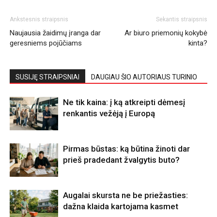
Ankstesnis straipsnis
Sekantis straipsnis
Naujausia žaidimų įranga dar
Ar biuro priemonių kokybė
geresniems pojūčiams
kinta?
SUSIJĘ STRAIPSNIAI
DAUGIAU ŠIO AUTORIAUS TURINIO
Ne tik kaina: į ką atkreipti dėmesį
renkantis vežėją į Europą
Pirmas būstas: ką būtina žinoti dar
prieš pradedant žvalgytis buto?
Augalai skursta ne be priežasties:
dažna klaida kartojama kasmet