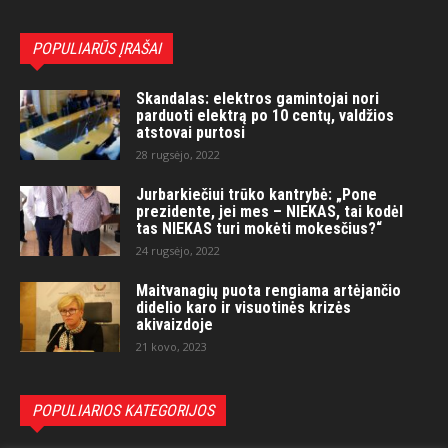
POPULIARŪS ĮRAŠAI
Skandalas: elektros gamintojai nori
parduoti elektrą po 10 centų, valdžios
atstovai purtosi
28 rugsėjo, 2022
Jurbarkiečiui trūko kantrybė: „Pone
prezidente, jei mes – NIEKAS, tai kodėl
tas NIEKAS turi mokėti mokesčius?“
24 rugsėjo, 2022
Maitvanagių puota rengiama artėjančio
didelio karo ir visuotinės krizės
akivaizdoje
21 kovo, 2023
POPULIARIOS KATEGORIJOS