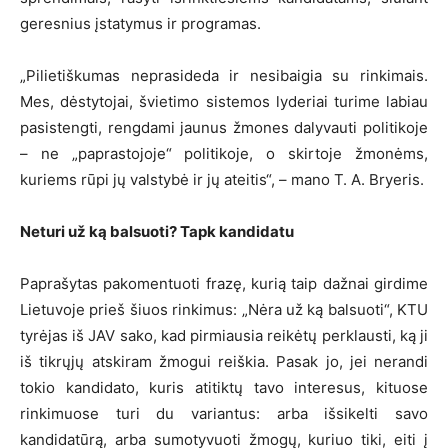
geresnius įstatymus ir programas.
„Pilietiškumas neprasideda ir nesibaigia su rinkimais.
Mes, dėstytojai, švietimo sistemos lyderiai turime labiau
pasistengti, rengdami jaunus žmones dalyvauti politikoje
– ne „paprastojoje“ politikoje, o skirtoje žmonėms,
kuriems rūpi jų valstybė ir jų ateitis“, – mano T. A. Bryeris.
Neturi už ką balsuoti? Tapk kandidatu
Paprašytas pakomentuoti frazę, kurią taip dažnai girdime
Lietuvoje prieš šiuos rinkimus: „Nėra už ką balsuoti“, KTU
tyrėjas iš JAV sako, kad pirmiausia reikėtų perklausti, ką ji
iš tikrųjų atskiram žmogui reiškia. Pasak jo, jei nerandi
tokio kandidato, kuris atitiktų tavo interesus, kituose
rinkimuose turi du variantus: arba išsikelti savo
kandidatūrą, arba sumotyvuoti žmogų, kuriuo tiki, eiti į