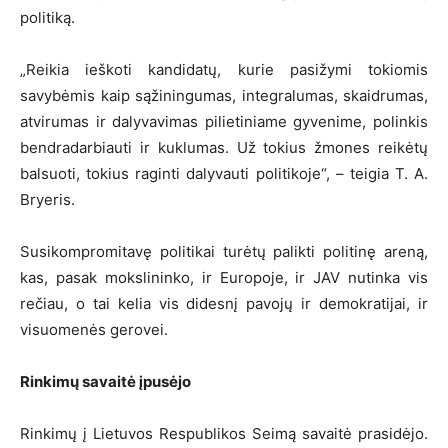
politiką.
„Reikia ieškoti kandidatų, kurie pasižymi tokiomis
savybėmis kaip sąžiningumas, integralumas, skaidrumas,
atvirumas ir dalyvavimas pilietiniame gyvenime, polinkis
bendradarbiauti ir kuklumas. Už tokius žmones reikėtų
balsuoti, tokius raginti dalyvauti politikoje“, – teigia T. A.
Bryeris.
Susikompromitavę politikai turėtų palikti politinę areną,
kas, pasak mokslininko, ir Europoje, ir JAV nutinka vis
rečiau, o tai kelia vis didesnį pavojų ir demokratijai, ir
visuomenės gerovei.
Rinkimų savaitė įpusėjo
Rinkimų į Lietuvos Respublikos Seimą savaitė prasidėjo.