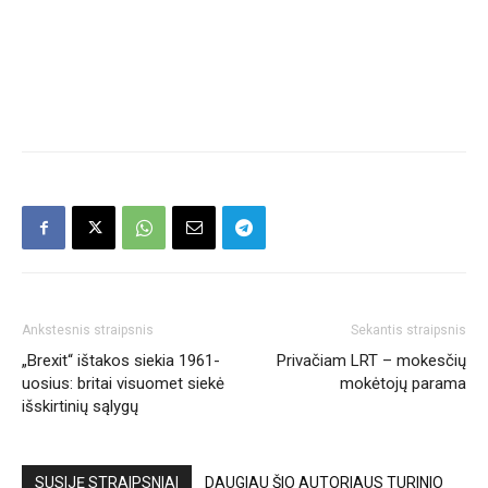
Ankstesnis straipsnis
Sekantis straipsnis
„Brexit“ ištakos siekia 1961-
Privačiam LRT – mokesčių
uosius: britai visuomet siekė
mokėtojų parama
išskirtinių sąlygų
SUSIJĘ STRAIPSNIAI
DAUGIAU ŠIO AUTORIAUS TURINIO