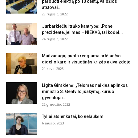
parduoti elektrą po 10 centų, valdžios
atstovai...
28 rugsėjo, 2022
Jurbarkiečiui trūko kantrybė: „Pone
prezidente, jei mes – NIEKAS, tai kodėl...
24 rugsėjo, 2022
Maitvanagių puota rengiama artėjančio
didelio karo ir visuotinės krizės akivaizdoje
21 kovo, 2023
Ligita Girskienė: „Teismas naikina aplinkos
ministro S. Gentvilo įsakymą, kuriuo
gyventojai...
22 gruodžio, 2022
Tyliai atslenka tai, ko nelaukėm
6 sausio, 2023