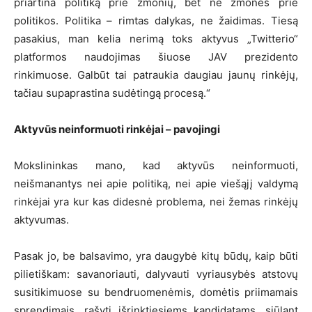
priartina politiką prie žmonių, bet ne žmones prie
politikos. Politika – rimtas dalykas, ne žaidimas. Tiesą
pasakius, man kelia nerimą toks aktyvus „Twitterio“
platformos naudojimas šiuose JAV prezidento
rinkimuose. Galbūt tai patraukia daugiau jaunų rinkėjų,
tačiau supaprastina sudėtingą procesą.“
Aktyvūs neinformuoti rinkėjai – pavojingi
Mokslininkas mano, kad aktyvūs neinformuoti,
neišmanantys nei apie politiką, nei apie viešąjį valdymą
rinkėjai yra kur kas didesnė problema, nei žemas rinkėjų
aktyvumas.
Pasak jo, be balsavimo, yra daugybė kitų būdų, kaip būti
pilietiškam: savanoriauti, dalyvauti vyriausybės atstovų
susitikimuose su bendruomenėmis, domėtis priimamais
sprendimais, rašyti išrinktiesiems kandidatams, siūlant