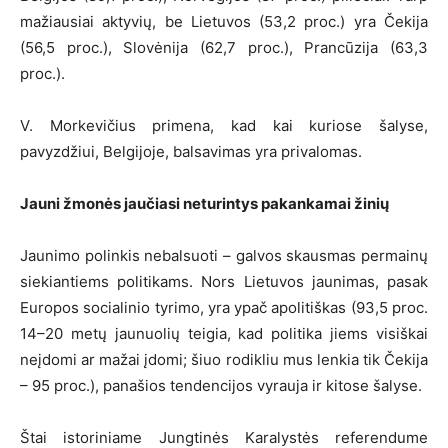
mažiausiai aktyvių, be Lietuvos (53,2 proc.) yra Čekija
(56,5 proc.), Slovėnija (62,7 proc.), Prancūzija (63,3
proc.).
V. Morkevičius primena, kad kai kuriose šalyse,
pavyzdžiui, Belgijoje, balsavimas yra privalomas.
Jauni žmonės jaučiasi neturintys pakankamai žinių
Jaunimo polinkis nebalsuoti – galvos skausmas permainų
siekiantiems politikams. Nors Lietuvos jaunimas, pasak
Europos socialinio tyrimo, yra ypač apolitiškas (93,5 proc.
14–20 metų jaunuolių teigia, kad politika jiems visiškai
neįdomi ar mažai įdomi; šiuo rodikliu mus lenkia tik Čekija
– 95 proc.), panašios tendencijos vyrauja ir kitose šalyse.
Štai istoriniame Jungtinės Karalystės referendume