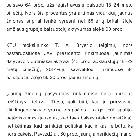
balsavo 64 proc. užsiregistravusių balsuoti 18–24 metų
piliečių. Nors šis procentas yra artimas vidurkiui, jaunus
žmones stipriai lenkė vyresni nei 65-erių britai: šioje
amžiaus grupėje balsuotojų aktyvumas siekė 90 proc.
KTU mokslininko T. A. Bryerio teigimu, nors
pastaruosiuose JAV prezidento rinkimuose jaunimas
dalyvavo vidutiniškai aktyviai (45 proc. apklaustųjų 18–29
metų piliečių), 2014-ųjų savivaldos rinkimuose iki
balsadėžių atėjo tik 20 proc. jaunų žmonių.
„Jaunų žmonių pasyvumas rinkimuose nėra unikalus
reiškinys Lietuvai. Tiesa, gali būti, kad jo priežastys
skirtingose šalyse yra ne tos pačios – tai gali būti apatija,
bejėgiškumas (jausmas, kad tavo balsas nieko nereiškia),
netikėjimas, kad išrinktieji politikai, kad ir kas jie būtų, ką
nors pakeis. Pavyzdžiui, 60 proc. jaunų amerikiečių mano,