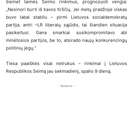
šiemet laimės Seimo rinkimus, prognozuoti vengia:
„Nesinori burti iš kavos tirščių. Jei metų pradžioje viskas
buvo labai stabilu – pirmi Lietuvos socialdemokratų
partija, antri –LR liberalų sąjūdis, tai šiandien situacija
pasikeitusi. Gana smarkiai susikompromitavo abi
minėtosios partijos, be to, atsirado naujų konkurencingų
politinių jėgų.“
Tiesa paaiškės visai netrukus – rinkimai į Lietuvos
Respublikos Seimą jau sekmadienį, spalio 9 dieną.
- Reklama -