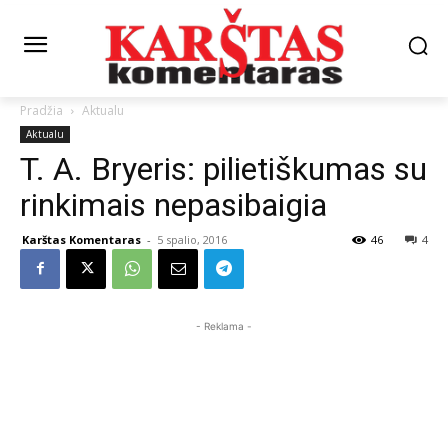
Pradžia
Aktualu
Aktualu
T. A. Bryeris: pilietiškumas su
rinkimais nepasibaigia
Karštas Komentaras
-
5 spalio, 2016
46
4
- Reklama -