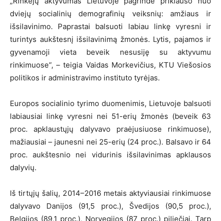
„Rinkėjų aktyvumas Lietuvoje pagrinde priklauso nuo
dviejų socialinių demografinių veiksnių: amžiaus ir
išsilavinimo. Paprastai balsuoti labiau linkę vyresni ir
turintys aukštesnį išsilavinimą žmonės. Lytis, pajamos ir
gyvenamoji vieta beveik nesusiję su aktyvumu
rinkimuose“, – teigia Vaidas Morkevičius, KTU Viešosios
politikos ir administravimo instituto tyrėjas.
Europos socialinio tyrimo duomenimis, Lietuvoje balsuoti
labiausiai linkę vyresni nei 51-erių žmonės (beveik 63
proc. apklaustųjų dalyvavo praėjusiuose rinkimuose),
mažiausiai – jaunesni nei 25-erių (24 proc.). Balsavo ir 64
proc. aukštesnio nei vidurinis išsilavinimas apklausos
dalyvių.
Iš tirtųjų šalių, 2014–2016 metais aktyviausiai rinkimuose
dalyvavo Danijos (91,5 proc.), Švedijos (90,5 proc.),
Belgijos (89,1 proc.), Norvegijos (87 proc.) piliečiai. Tarp