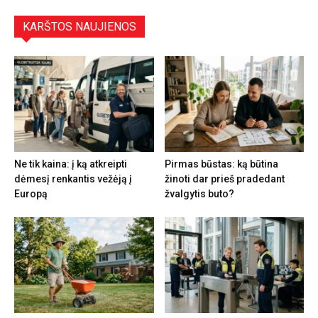
KARŠTOS NAUJIENOS
Ne tik kaina: į ką atkreipti
Pirmas būstas: ką būtina
dėmesį renkantis vežėją į
žinoti dar prieš pradedant
Europą
žvalgytis buto?