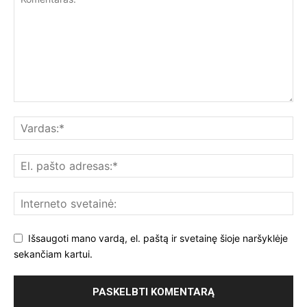
Išsaugoti mano vardą, el. paštą ir svetainę šioje naršyklėje
sekančiam kartui.