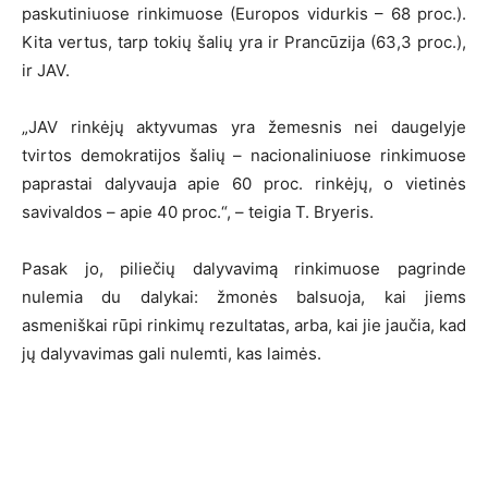
paskutiniuose rinkimuose (Europos vidurkis – 68 proc.).
Kita vertus, tarp tokių šalių yra ir Prancūzija (63,3 proc.),
ir JAV.
„JAV rinkėjų aktyvumas yra žemesnis nei daugelyje
tvirtos demokratijos šalių – nacionaliniuose rinkimuose
paprastai dalyvauja apie 60 proc. rinkėjų, o vietinės
savivaldos – apie 40 proc.“, – teigia T. Bryeris.
Pasak jo, piliečių dalyvavimą rinkimuose pagrinde
nulemia du dalykai: žmonės balsuoja, kai jiems
asmeniškai rūpi rinkimų rezultatas, arba, kai jie jaučia, kad
jų dalyvavimas gali nulemti, kas laimės.