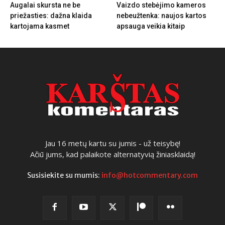
Augalai skursta ne be
Vaizdo stebėjimo kameros
priežasties: dažna klaida
nebeužtenka: naujos kartos
kartojama kasmet
apsauga veikia kitaip
Jau 16 metų kartu su jumis - už teisybę!
Ačiū jums, kad palaikote alternatyvią žiniasklaidą!
Susisiekite su mumis:
info@hotcommentary.com