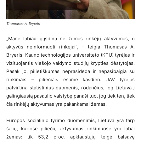
Thomasas A. Bryeris
„Mane labiau gąsdina ne žemas rinkėjų aktyvumas, o
aktyvūs neinformuoti rinkėjai“, – teigia Thomasas A.
Bryeris, Kauno technologijos universiteto (KTU) tyrėjas ir
vizituojantis viešojo valdymo studijų krypties dėstytojas.
Pasak jo, pilietiškumas neprasideda ir nepasibaigia su
rinkimais – piliečiais esame kasdien. JAV tyrėjas
patvirtina statistinius duomenis, rodančius, jog Lietuva į
galingiausią pasaulio valstybę panaši tuo, jog tiek ten, tiek
čia rinkėjų aktyvumas yra pakankamai žemas.
Europos socialinio tyrimo duomenimis, Lietuva yra tarp
šalių, kuriose piliečių aktyvumas rinkimuose yra labai
žemas: tik 53,2 proc. apklaustųjų teigė balsavę