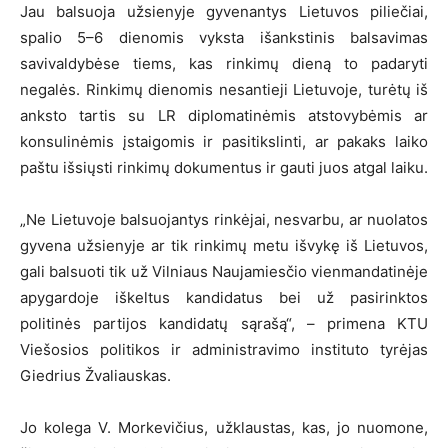
Jau balsuoja užsienyje gyvenantys Lietuvos piliečiai,
spalio 5–6 dienomis vyksta išankstinis balsavimas
savivaldybėse tiems, kas rinkimų dieną to padaryti
negalės. Rinkimų dienomis nesantieji Lietuvoje, turėtų iš
anksto tartis su LR diplomatinėmis atstovybėmis ar
konsulinėmis įstaigomis ir pasitikslinti, ar pakaks laiko
paštu išsiųsti rinkimų dokumentus ir gauti juos atgal laiku.
„Ne Lietuvoje balsuojantys rinkėjai, nesvarbu, ar nuolatos
gyvena užsienyje ar tik rinkimų metu išvykę iš Lietuvos,
gali balsuoti tik už Vilniaus Naujamiesčio vienmandatinėje
apygardoje iškeltus kandidatus bei už pasirinktos
politinės partijos kandidatų sąrašą“, – primena KTU
Viešosios politikos ir administravimo instituto tyrėjas
Giedrius Žvaliauskas.
Jo kolega V. Morkevičius, užklaustas, kas, jo nuomone,