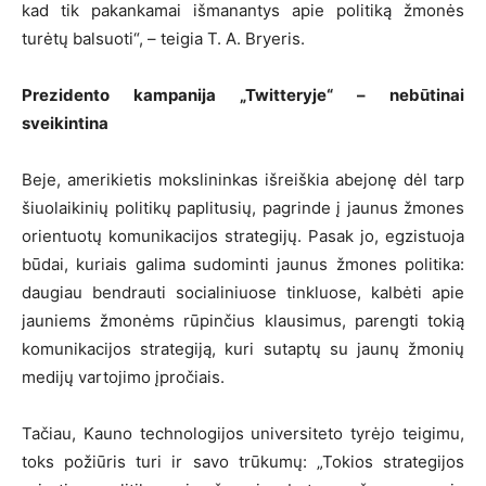
kad tik pakankamai išmanantys apie politiką žmonės
turėtų balsuoti“, – teigia T. A. Bryeris.
Prezidento kampanija „Twitteryje“ – nebūtinai
sveikintina
Beje, amerikietis mokslininkas išreiškia abejonę dėl tarp
šiuolaikinių politikų paplitusių, pagrinde į jaunus žmones
orientuotų komunikacijos strategijų. Pasak jo, egzistuoja
būdai, kuriais galima sudominti jaunus žmones politika:
daugiau bendrauti socialiniuose tinkluose, kalbėti apie
jauniems žmonėms rūpinčius klausimus, parengti tokią
komunikacijos strategiją, kuri sutaptų su jaunų žmonių
medijų vartojimo įpročiais.
Tačiau, Kauno technologijos universiteto tyrėjo teigimu,
toks požiūris turi ir savo trūkumų: „Tokios strategijos