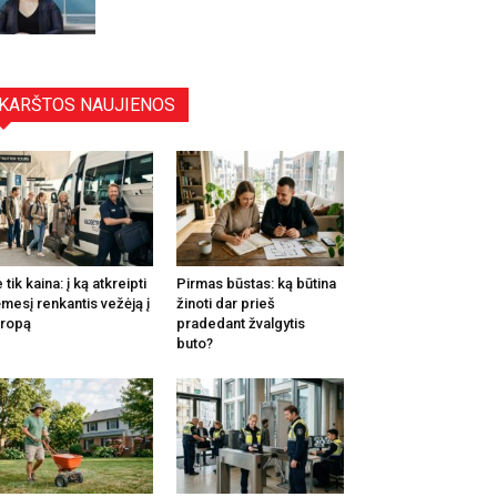
KARŠTOS NAUJIENOS
 tik kaina: į ką atkreipti
Pirmas būstas: ką būtina
mesį renkantis vežėją į
žinoti dar prieš
ropą
pradedant žvalgytis
buto?