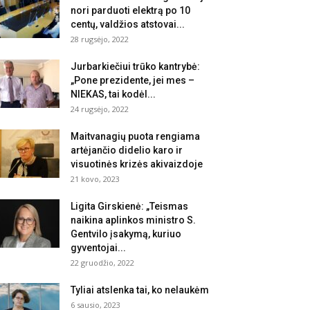
nori parduoti elektrą po 10
centų, valdžios atstovai...
28 rugsėjo, 2022
Jurbarkiečiui trūko kantrybė:
„Pone prezidente, jei mes –
NIEKAS, tai kodėl...
24 rugsėjo, 2022
Maitvanagių puota rengiama
artėjančio didelio karo ir
visuotinės krizės akivaizdoje
21 kovo, 2023
Ligita Girskienė: „Teismas
naikina aplinkos ministro S.
Gentvilo įsakymą, kuriuo
gyventojai...
22 gruodžio, 2022
Tyliai atslenka tai, ko nelaukėm
6 sausio, 2023