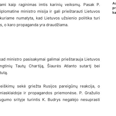
Au
ojami kaip raginimas imtis karinių veiksmų. Pasak P.
pr
plomatine ministro misija ir gali prieštarauti Lietuvos
ka
 kuriame numatyta, kad Lietuvos užsienio politika turi
ais, o karo propaganda yra draudžiama.
ad ministro pasisakymai galimai prieštarauja Lietuvos
ngtinių Tautų Chartiją, Šiaurės Atlanto sutartį bei
tutą.
iškimų sekė griežta Rusijos pareigūnų reakcija, o
iniasklaidoje ir propagandos priemonėse. P. Gražulio
ugumo srityje turintis K. Budrys negalėjo nesuprasti