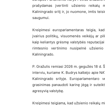
prašydamas įvertinti užsienio reikalų 
Kaliningrado sritį ir, jo nuomone, imtis te
saugumui.
Kreipimesi europarlamentaras teigia, kad 
įvairius politikų, visuomenės veikėjų ar pi
kaip keliantys grėsmę valstybės reputacijai 
rimtesnio vertinimo nusipelnė užsienio
Kaliningrado.
P. Gražulis remiasi 2026 m. gegužės 18 d. Š
interviu, kuriame K. Budrys kalbėjo apie N
Kaliningrado srityje. Europarlamentaro v
grasinimas panaudoti karinę jėgą ir suteikt
agresyvią valstybę.
Kreipimesi teigiama, kad užsienio reikalų mi