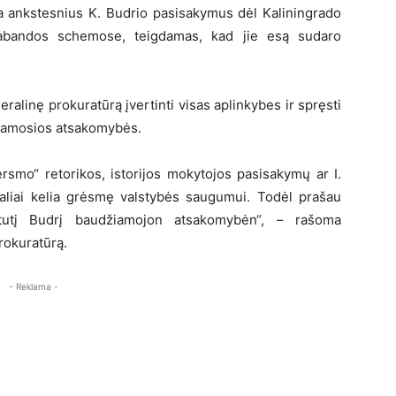
a ankstesnius K. Budrio pasisakymus dėl Kaliningrado
trabandos schemose, teigdamas, kad jie esą sudaro
ralinę prokuratūrą įvertinti visas aplinkybes ir spręsti
žiamosios atsakomybės.
ersmo“ retorikos, istorijos mokytojos pasisakymų ar I.
ealiai kelia grėsmę valstybės saugumui. Todėl prašau
ęstutį Budrį baudžiamojon atsakomybėn“, – rašoma
rokuratūrą.
- Reklama -