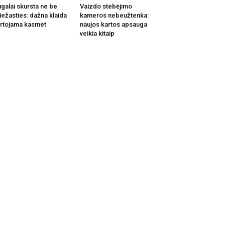
galai skursta ne be
Vaizdo stebėjimo
iežasties: dažna klaida
kameros nebeužtenka:
rtojama kasmet
naujos kartos apsauga
veikia kitaip