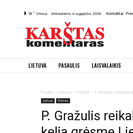
C
Kontaktai
Pre
Antradienis, 4 rugpjūčio, 2026
18
Vilnius
LIETUVA
PASAULIS
LAISVALAIKIS
Pradžia
Lietuva
Politika
P. Gražulis reikalauja t
Lietuva
Politika
P. Gražulis reika
kelia grėsmę Li