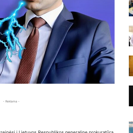
- Reklama -
reipėsi į Lietuvos Respublikos generalinę prokuratūrą,