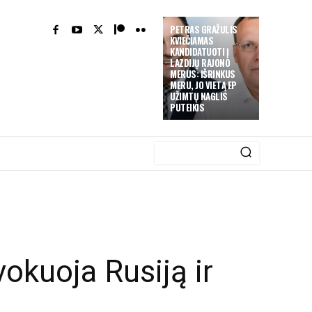
PETRAS GRAŽULIS
KVIEČIAMAS
KANDIDATUOTI Į
LAZDIJŲ RAJONO
MERUS: IŠRINKUS
MERU, JO VIETĄ EP
UŽIMTŲ NAGLIS
PUTEIKIS
ovokuoja Rusiją ir