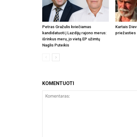
Petras Gražulis kviečiamas
Kartais Die
kandidatuoti į Lazdijų rajono merus:
priežasties
išrinkus meru, jo vietą EP užimtų
Naglis Puteikis
KOMENTUOTI