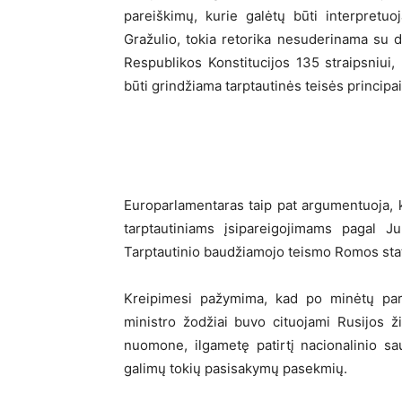
pareiškimų, kurie galėtų būti interpretu
Gražulio, tokia retorika nesuderinama su di
Respublikos Konstitucijos 135 straipsniui,
būti grindžiama tarptautinės teisės princip
Europarlamentaras taip pat argumentuoja, k
tarptautiniams įsipareigojimams pagal Ju
Tarptautinio baudžiamojo teismo Romos sta
Kreipimesi pažymima, kad po minėtų pare
ministro žodžiai buvo cituojami Rusijos ž
nuomone, ilgametę patirtį nacionalinio sa
galimų tokių pasisakymų pasekmių.