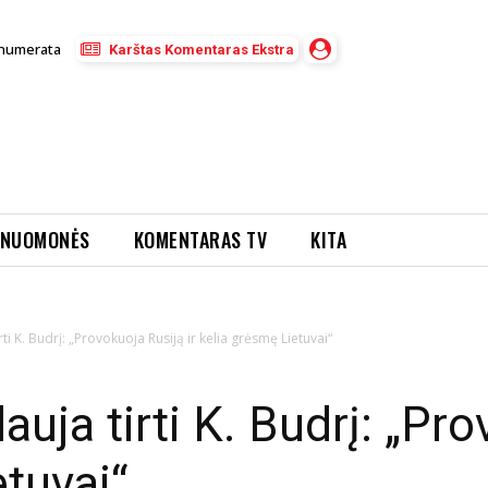
numerata
Karštas Komentaras Ekstra
NUOMONĖS
KOMENTARAS TV
KITA
irti K. Budrį: „Provokuoja Rusiją ir kelia grėsmę Lietuvai“
lauja tirti K. Budrį: „Pr
etuvai“