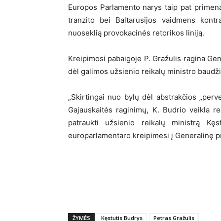
Europos Parlamento narys taip pat primen
tranzito bei Baltarusijos vaidmens kon
nuoseklią provokacinės retorikos liniją.
Kreipimosi pabaigoje P. Gražulis ragina Gene
dėl galimos užsienio reikalų ministro baud
„Skirtingai nuo bylų dėl abstrakčios „perv
Gajauskaitės raginimų, K. Budrio veikla r
patraukti užsienio reikalų ministrą K
europarlamentaro kreipimesi į Generalinę p
ŽYMĖS
Kęstutis Budrys
Petras Gražulis