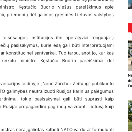
ministro Kęstučio Budrio viešus pareiškimus apie
isinių priemonių dėl galimos grėsmės Lietuvos valstybės
teisėsaugos institucijos itin operatyviai reaguoja į
liečių pasisakymus, kurie esą gali būti interpretuojami
ar konstitucinei santvarkai. Tuo tarpu, anot jo, kur kas
 reikalų ministro Kęstučio Budrio pareiškimai dėl
Ne
dė
veicarijos leidinyje „Neue Zürcher Zeitung“ publikuotu
Eu
ATO galimybes neutralizuoti Rusijos karinius pajėgumus
ertinimu, tokie pasisakymai gali būti suprasti kaip
i Rusijai propagandinį pagrindą vaizduoti Lietuvą kaip
nistras nėra įgaliotas kalbėti NATO vardu ar formuluoti