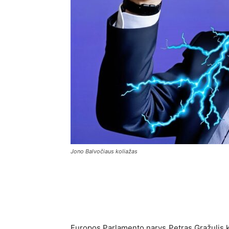
Jono Balvočiaus koliažas
Europos Parlamento narys Petras Gražulis k