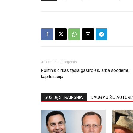
Ankstesnis straipsnis
Politinis cirkas tęsia gastroles, arba socdemų
kapituliacija
SUSIJĘ STRAIPSNIAI
DAUGIAU ŠIO AUTORI