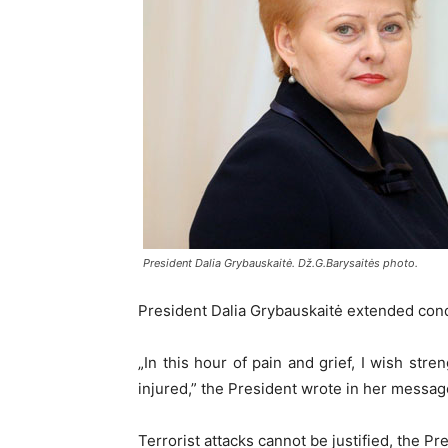
President Dalia Grybauskaitė. Dž.G.Barysaitės photo.
President Dalia Grybauskaitė extended cond
„In this hour of pain and grief, I wish stre
injured,” the President wrote in her messa
Terrorist attacks cannot be justified, the P