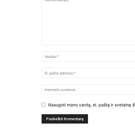
Išsaugoti mano vardą, el. paštą ir svetainę š