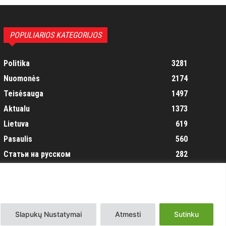
POPULIARIOS KATEGORIJOS
Politika
3281
Nuomonės
2174
Teisėsauga
1497
Aktualu
1373
Lietuva
619
Pasaulis
560
Статьи на русском
282
Articles in english
160
Muzika
116
Slapukų Nustatymai
Atmesti
Sutinku