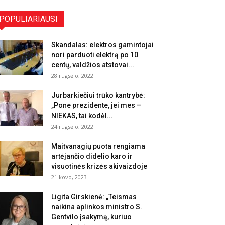
POPULIARIAUSI
Skandalas: elektros gamintojai
nori parduoti elektrą po 10
centų, valdžios atstovai...
28 rugsėjo, 2022
Jurbarkiečiui trūko kantrybė:
„Pone prezidente, jei mes –
NIEKAS, tai kodėl...
24 rugsėjo, 2022
Maitvanagių puota rengiama
artėjančio didelio karo ir
visuotinės krizės akivaizdoje
21 kovo, 2023
Ligita Girskienė: „Teismas
naikina aplinkos ministro S.
Gentvilo įsakymą, kuriuo