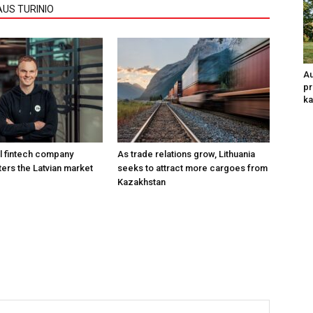
AUS TURINIO
Au
pr
ka
al fintech company
As trade relations grow, Lithuania
ers the Latvian market
seeks to attract more cargoes from
Kazakhstan