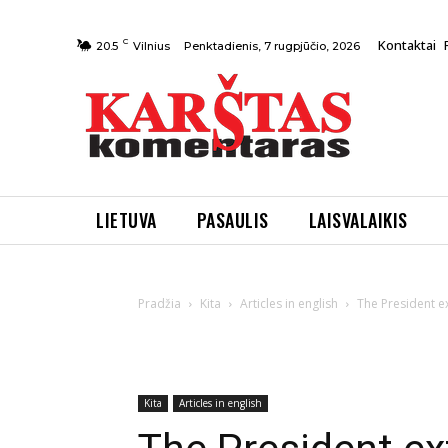
C
Kontaktai
Penktadienis, 7 rugpjūčio, 2026
20.5
Vilnius
LIETUVA
PASAULIS
LAISVALAIKIS
Pradžia
Kita
Articles in english
The President e
Kita
Articles in english