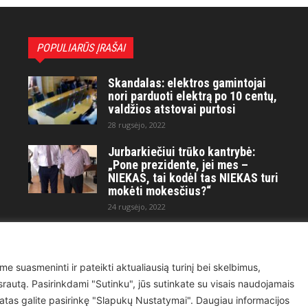
POPULIARŪS ĮRAŠAI
Skandalas: elektros gamintojai
nori parduoti elektrą po 10 centų,
valdžios atstovai purtosi
28 rugsėjo, 2022
Jurbarkiečiui trūko kantrybė:
„Pone prezidente, jei mes –
NIEKAS, tai kodėl tas NIEKAS turi
mokėti mokesčius?“
24 rugsėjo, 2022
Maitvanagių puota rengiama
artėjančio didelio karo ir
visuotinės krizės akivaizdoje
me suasmeninti ir pateikti aktualiausią turinį bei skelbimus,
21 kovo, 2023
ų srautą. Pasirinkdami "Sutinku", jūs sutinkate su visais naudojamais
atas galite pasirinkę "Slapukų Nustatymai". Daugiau informacijos