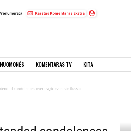
Prenumerata
Karštas Komentaras Ekstra
NUOMONĖS
KOMENTARAS TV
KITA
xtended condolences over tragic events in Russia