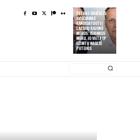
PETRAS GRAŽULIS
KVIEČIAMAS
KANDIDATUOTI Į
LAZDIJŲ RAJONO
MERUS: IŠRINKUS
MERU, JO VIETĄ EP
UŽIMTŲ NAGLIS
PUTEIKIS