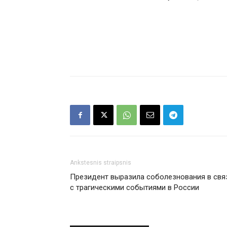
Ankstesnis straipsnis
Президент выразила соболезнования в свя
с трагическими событиями в России