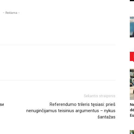
- Reklama -
Sekantis straipsnis
зи
Referendumo trileris tęsiasi: prieš
Ne
dė
nenuginčijamus teisinius argumentus – nykus
Eu
šantažas