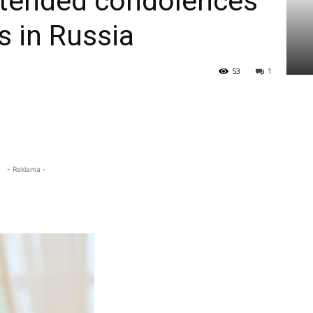
xtended condolences
s in Russia
53
1
- Reklama -