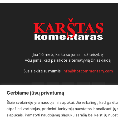
Jau 16 metų kartu su jumis - už teisybę!
Ačiū jums, kad palaikote alternatyvią žiniasklaidą!
Susisiekite su mumis:
info@hotcommentary.com
Gerbiame jūsų privatumą
Šioje svetainėje yra naudojami slapukai. Jie reikalingi, kad galėtu
atpažinti vartotojus, prisiminti lankytojų nuostatas ir analizuoti j
slapukais. Pamatyti naudojamų slapukų sąrašą bei keisti jų nuost