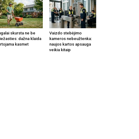
galai skursta ne be
Vaizdo stebėjimo
iežasties: dažna klaida
kameros nebeužtenka:
rtojama kasmet
naujos kartos apsauga
veikia kitaip