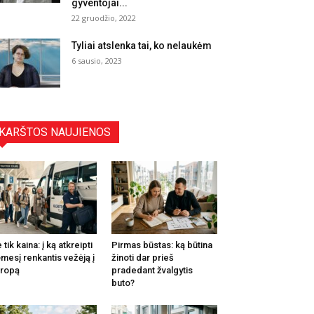
gyventojai...
22 gruodžio, 2022
Tyliai atslenka tai, ko nelaukėm
6 sausio, 2023
KARŠTOS NAUJIENOS
 tik kaina: į ką atkreipti
Pirmas būstas: ką būtina
mesį renkantis vežėją į
žinoti dar prieš
ropą
pradedant žvalgytis
buto?